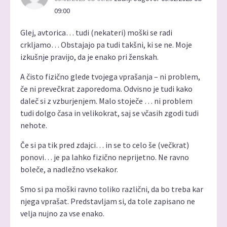
09:00
Glej, avtorica… tudi (nekateri) moški se radi
crkljamo… Obstajajo pa tudi takšni, ki se ne. Moje
izkušnje pravijo, da je enako pri ženskah.
A čisto fizično glede tvojega vprašanja – ni problem,
če ni prevečkrat zaporedoma. Odvisno je tudi kako
daleč si z vzburjenjem. Malo stoječe … ni problem
tudi dolgo časa in velikokrat, saj se včasih zgodi tudi
nehote.
Če si pa tik pred zdajci… in se to celo še (večkrat)
ponovi… je pa lahko fizično neprijetno. Ne ravno
boleče, a nadležno vsekakor.
Smo si pa moški ravno toliko različni, da bo treba kar
njega vprašat. Predstavljam si, da tole zapisano ne
velja nujno za vse enako.