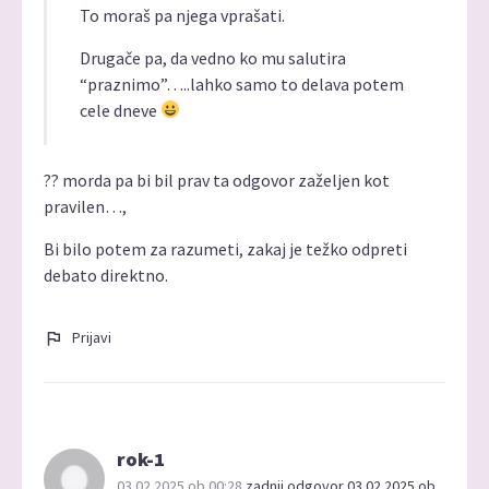
To moraš pa njega vprašati.
Drugače pa, da vedno ko mu salutira
“praznimo”…..lahko samo to delava potem
cele dneve
?? morda pa bi bil prav ta odgovor zaželjen kot
pravilen…,
Bi bilo potem za razumeti, zakaj je težko odpreti
debato direktno.
Prijavi
rok-1
03.02.2025 ob 00:28
zadnji odgovor 03.02.2025 ob