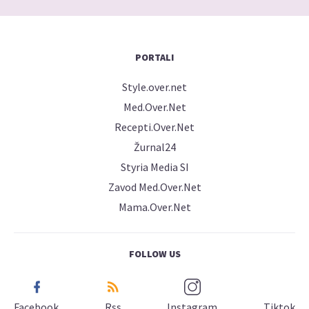
PORTALI
Style.over.net
Med.Over.Net
Recepti.Over.Net
Žurnal24
Styria Media SI
Zavod Med.Over.Net
Mama.Over.Net
FOLLOW US
Facebook
Rss
Instagram
Tiktok