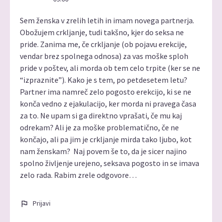
Sem ženska v zrelih letih in imam novega partnerja.
Obožujem crkljanje, tudi takšno, kjer do seksa ne
pride. Zanima me, če crkljanje (ob pojavu erekcije,
vendar brez spolnega odnosa) za vas moške sploh
pride v poštev, ali morda ob tem celo trpite (ker se ne
“izpraznite”). Kako je s tem, po petdesetem letu?
Partner ima namreč zelo pogosto erekcijo, ki se ne
konča vedno z ejakulacijo, ker morda ni pravega časa
za to. Ne upam si ga direktno vprašati, če mu kaj
odrekam? Ali je za moške problematično, če ne
končajo, ali pa jim je crkljanje mirda tako ljubo, kot
nam ženskam? Naj povem še to, da je sicer najino
spolno življenje urejeno, seksava pogosto in se imava
zelo rada. Rabim zrele odgovore…
Prijavi