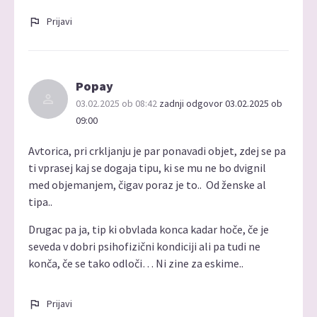
Prijavi
Popay
03.02.2025 ob 08:42
zadnji odgovor 03.02.2025 ob
09:00
Avtorica, pri crkljanju je par ponavadi objet, zdej se pa
ti vprasej kaj se dogaja tipu, ki se mu ne bo dvignil
med objemanjem, čigav poraz je to.. Od ženske al
tipa..
Drugac pa ja, tip ki obvlada konca kadar hoče, če je
seveda v dobri psihofizični kondiciji ali pa tudi ne
konča, če se tako odloči… Ni zine za eskime..
Prijavi