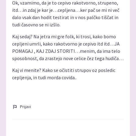
Ok, vzamimo, da je to cepivo rakotvorno, strupeno,
itd…in zdaj je kar je…cepljena…ker pač se mi ni več
dalo vsak dan hodit testirat in v nos palčko tiščat in
tudi časovno se ni izšlo.
Kaj sedaj? Na jetra mi gre folk, ki trosi, kako bomo
cepljeni umrli, kako rakotvorno je cepivo itd itd…JA
POMAGAJ , KAJ ZDAJ STORITI…menim, da ima telo
sposobnost, da zrastejo nove celice čez tega hudiča…
Kaj vi menite? Kako se očistiti strupov oz posledic
cepljenja, in tudi morda covida..
Prijavi