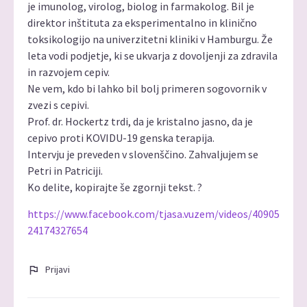
je imunolog, virolog, biolog in farmakolog. Bil je
direktor inštituta za eksperimentalno in klinično
toksikologijo na univerzitetni kliniki v Hamburgu. Že
leta vodi podjetje, ki se ukvarja z dovoljenji za zdravila
in razvojem cepiv.
Ne vem, kdo bi lahko bil bolj primeren sogovornik v
zvezi s cepivi.
Prof. dr. Hockertz trdi, da je kristalno jasno, da je
cepivo proti KOVIDU-19 genska terapija.
Intervju je preveden v slovenščino. Zahvaljujem se
Petri in Patriciji.
Ko delite, kopirajte še zgornji tekst. ?
https://www.facebook.com/tjasa.vuzem/videos/40905
24174327654
Prijavi