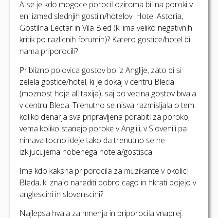
A se je kdo mogoce porocil oziroma bil na poroki v
eni izmed slednjih gostiln/hotelov: Hotel Astoria,
Gostilna Lectar in Vila Bled (ki ima veliko negativnih
kritik po razlicnih forumih)? Katero gostice/hotel bi
nama priporocili?
Priblizno polovica gostov bo iz Anglije, zato bi si
zelela gostice/hotel, ki je dokaj v centru Bleda
(moznost hoje ali taxija), saj bo vecina gostov bivala
v centru Bleda. Trenutno se nisva razmisljala o tem
koliko denarja sva pripravljena porabiti za poroko,
vema koliko stanejo poroke v Angliji, v Sloveniji pa
nimava tocno ideje tako da trenutno se ne
izkljucujema nobenega hotela/gostisca.
Ima kdo kaksna priporocila za muzikante v okolici
Bleda, ki znajo narediti dobro cago in hkrati pojejo v
anglescini in slovenscini?
Najlepsa hvala za mnenja in priporocila vnaprej.