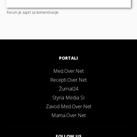
Forum je zaprt za komentiranje.
PORTALI
Med.Over.Net
Recepti.Over.Net
Žurnal24
Styria Media SI
Zavod Med.Over.Net
Mama.Over.Net
FOLLOW US