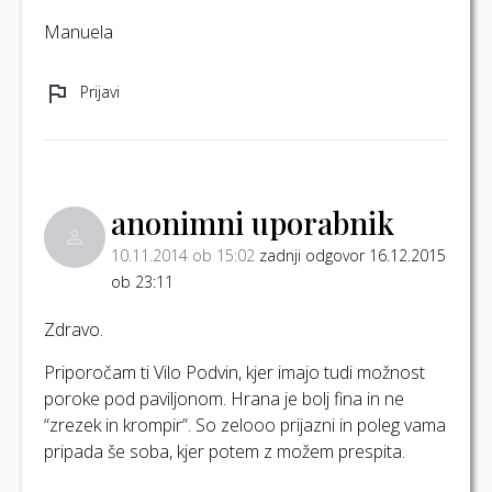
Manuela
Prijavi
anonimni uporabnik
10.11.2014 ob 15:02
zadnji odgovor 16.12.2015
ob 23:11
Zdravo.
Priporočam ti Vilo Podvin, kjer imajo tudi možnost
poroke pod paviljonom. Hrana je bolj fina in ne
“zrezek in krompir”. So zelooo prijazni in poleg vama
pripada še soba, kjer potem z možem prespita.