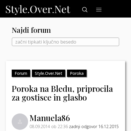
Najdi forum
Forum
Style.Over.Net
Poroka
Poroka na Bledu, priprocila
za gostisce in glasbo
Manuela86
08.09.2014 ob 22:36
zadnji odgovor 16.12.2015