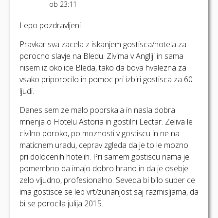
ob 23:11
Lepo pozdravljeni
Pravkar sva zacela z iskanjem gostisca/hotela za
porocno slavje na Bledu. Zivima v Angliji in sama
nisem iz okolice Bleda, tako da bova hvalezna za
vsako priporocilo in pomoc pri izbiri gostisca za 60
ljudi.
Danes sem ze malo pobrskala in nasla dobra
mnenja o Hotelu Astoria in gostilni Lectar. Zeliva le
civilno poroko, po moznosti v gostiscu in ne na
maticnem uradu, ceprav zgleda da je to le mozno
pri dolocenih hotelih. Pri samem gostiscu nama je
pomembno da imajo dobro hrano in da je osebje
zelo vljudno, profesionalno. Seveda bi bilo super ce
ima gostisce se lep vrt/zunanjost saj razmisljama, da
bi se porocila julija 2015.