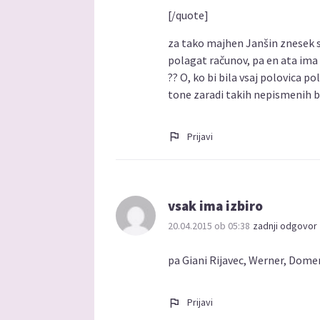
[/quote]
za tako majhen Janšin znesek s
polagat računov, pa en ata im
?? O, ko bi bila vsaj polovica po
tone zaradi takih nepismenih 
Prijavi
vsak ima izbiro
20.04.2015 ob 05:38
zadnji odgovor 
pa Giani Rijavec, Werner, Do
Prijavi