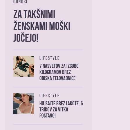
ODNOSI
Za takšnimi
ženskami moški
jočejo!
LIFESTYLE
7 nasvetov za izgubo
kilogramov brez
obiska telovadnice
LIFESTYLE
Hujšajte brez lakote: 6
trikov za vitko
postavo!