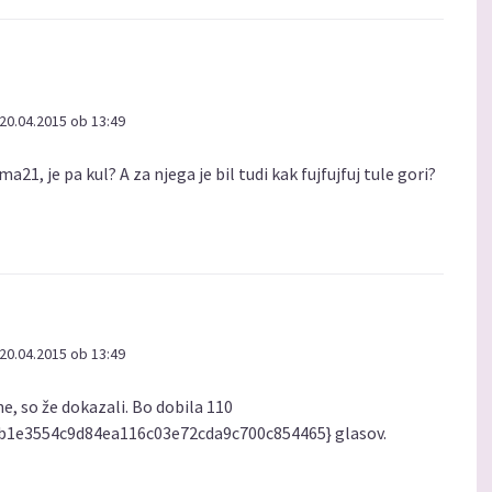
20.04.2015 ob 13:49
a21, je pa kul? A za njega je bil tudi kak fujfujfuj tule gori?
20.04.2015 ob 13:49
, so že dokazali. Bo dobila 110
b1e3554c9d84ea116c03e72cda9c700c854465} glasov.