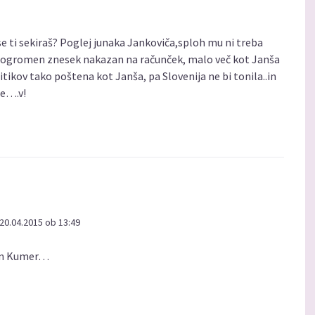
e ti sekiraš? Poglej junaka Jankoviča,sploh mu ni treba
a ogromen znesek nakazan na računček, malo več kot Janša
litikov tako poštena kot Janša, pa Slovenija ne bi tonila..in
be….v!
20.04.2015 ob 13:49
men Kumer…