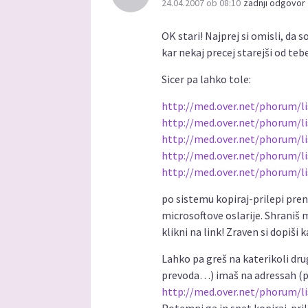
24.04.2007 ob 08:10
zadnji odgovor 
OK stari! Najprej si omisli, da s
kar nekaj precej starejši od teb
Sicer pa lahko tole:
http://med.over.net/phorum/l
http://med.over.net/phorum/l
http://med.over.net/phorum/l
http://med.over.net/phorum/l
http://med.over.net/phorum/l
po sistemu kopiraj-prilepi pren
microsoftove oslarije. Shraniš 
klikni na link! Zraven si dopiši 
Lahko pa greš na katerikoli dr
prevoda…) imaš na adressah (prev
http://med.over.net/phorum/l