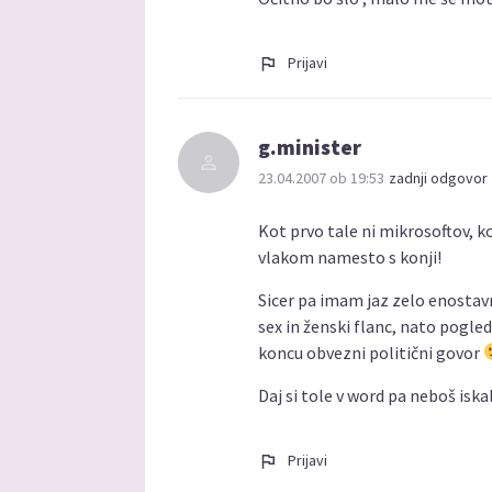
Prijavi
g.minister
23.04.2007 ob 19:53
zadnji odgovor 
Kot prvo tale ni mikrosoftov, kot
vlakom namesto s konji!
Sicer pa imam jaz zelo enostav
sex in ženski flanc, nato pogl
koncu obvezni politični govor
Daj si tole v word pa neboš iskal
Prijavi