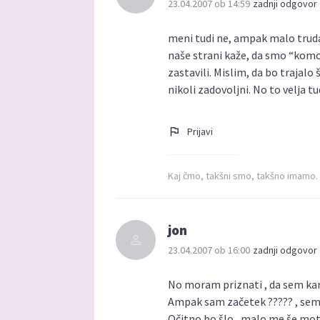
23.04.2007 ob 14:59
zadnji odgovor 
meni tudi ne, ampak malo truda 
naše strani kaže, da smo “komot
zastavili. Mislim, da bo trajalo
nikoli zadovoljni. No to velja t
Prijavi
Kaj čmo, takšni smo, takšno imamo.
jon
23.04.2007 ob 16:00
zadnji odgovor 
No moram priznati , da sem kar 
Ampak sam začetek ????? , sem 
Očitno bo šlo , malo me še moti