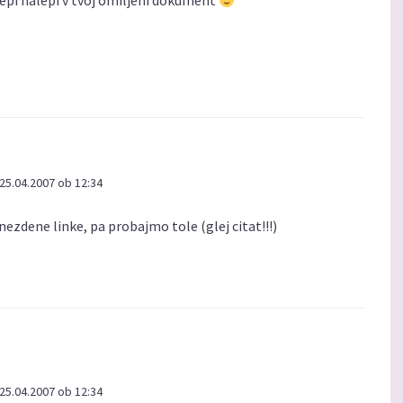
lepi nalepi v tvoj omiljeni dokument
25.04.2007 ob 12:34
nezdene linke, pa probajmo tole (glej citat!!!)
25.04.2007 ob 12:34