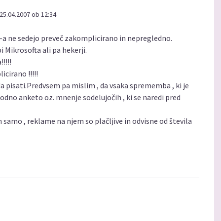
25.04.2007 ob 12:34
a ne sedejo preveč zakomplicirano in nepregledno.
i Mikrosofta ali pa hekerji.
!!!!
cirano !!!!!
 da pisati.Predvsem pa mislim , da vsaka sprememba , ki je
odno anketo oz. mnenje sodelujočih , ki se naredi pred
 samo , reklame na njem so plačljive in odvisne od števila