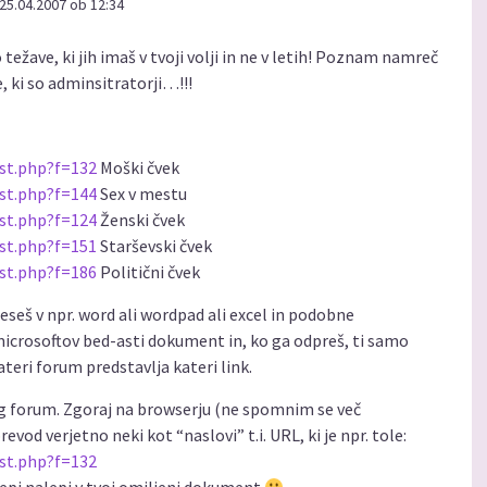
25.04.2007 ob 12:34
o težave, ki jih imaš v tvoji volji in ne v letih! Poznam namreč
e, ki so adminsitratorji…!!!
ist.php?f=132
Moški čvek
ist.php?f=144
Sex v mestu
ist.php?f=124
Ženski čvek
ist.php?f=151
Starševski čvek
ist.php?f=186
Politični čvek
eseš v npr. word ali wordpad ali excel in podobne
microsoftov bed-asti dokument in, ko ga odpreš, ti samo
kateri forum predstavlja kateri link.
ug forum. Zgoraj na browserju (ne spomnim se več
od verjetno neki kot “naslovi” t.i. URL, ki je npr. tole:
ist.php?f=132