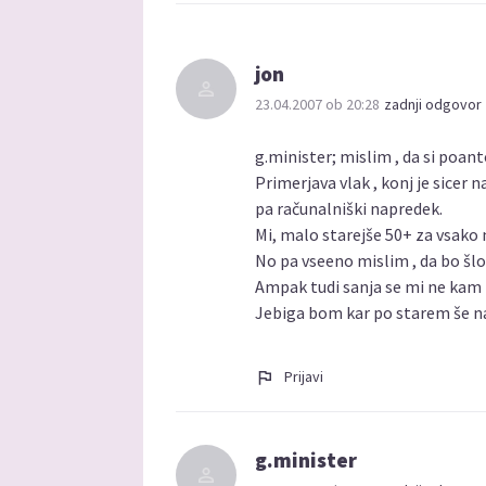
jon
23.04.2007 ob 20:28
zadnji odgovor 
g.minister; mislim , da si poan
Primerjava vlak , konj je sicer 
pa računalniški napredek.
Mi, malo starejše 50+ za vsako
No pa vseeno mislim , da bo šlo
Ampak tudi sanja se mi ne kam na
Jebiga bom kar po starem še nap
Prijavi
g.minister