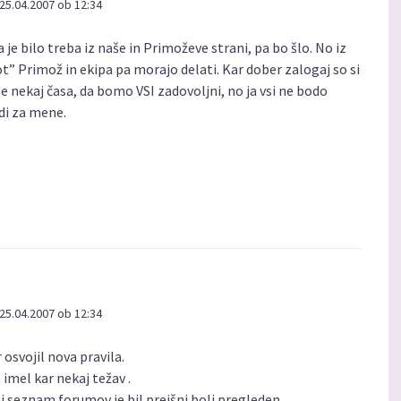
25.04.2007 ob 12:34
je bilo treba iz naše in Primoževe strani, pa bo šlo. No iz
” Primož in ekipa pa morajo delati. Kar dober zalogaj so si
 še nekaj časa, da bomo VSI zadovoljni, no ja vsi ne bodo
udi za mene.
25.04.2007 ob 12:34
osvojil nova pravila.
imel kar nekaj težav .
 seznam forumov je bil prejšni bolj pregleden .