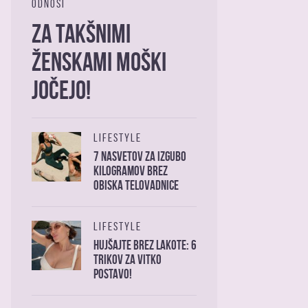
ODNOSI
Za takšnimi
ženskami moški
jočejo!
LIFESTYLE
7 nasvetov za izgubo
kilogramov brez
obiska telovadnice
LIFESTYLE
Hujšajte brez lakote: 6
trikov za vitko
postavo!