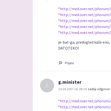
“
http://med.over.net/phorum/
“
http://med.over.net/phorum/
“
http://med.over.net/phorum/
“
http://med.over.net/phorum/
“
http://med.over.net/phorum/
je-bat-ga, predogled kaže eno,
DATOTEKO!
Prijavi
g.minister
24.04.2007 ob 08:16
zadnji odgovor 
“
http://med.over.net/phorum/
“
http://med.over.net/phorum/