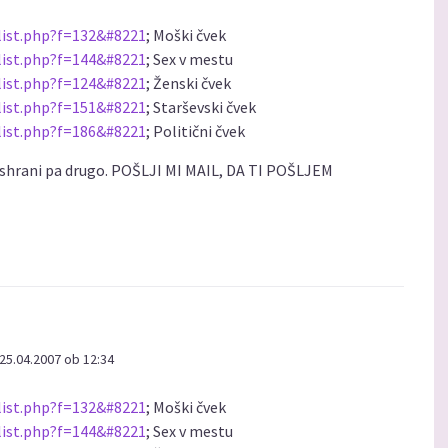
list.php?f=132&#8221
; Moški čvek
list.php?f=144&#8221
; Sex v mestu
list.php?f=124&#8221
; Ženski čvek
list.php?f=151&#8221
; Starševski čvek
list.php?f=186&#8221
; Politični čvek
 shrani pa drugo. POŠLJI MI MAIL, DA TI POŠLJEM
25.04.2007 ob 12:34
list.php?f=132&#8221
; Moški čvek
list.php?f=144&#8221
; Sex v mestu