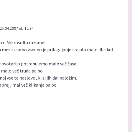
25.04.2007 ob 12:34
to o Mikrosoftu razumel.
na mestu samo vseeno je prilagajanje trajalo malo dlje kot
 novotarijo potrebujemo malo več časa.
 malo več truda pa bo.
j vse te naslove , ki si jih dal naložim.
rej , mal več klikanja pa bo.