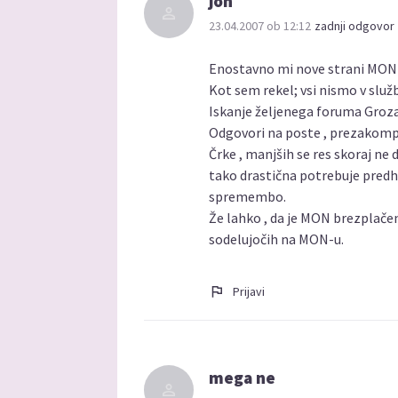
jon
23.04.2007 ob 12:12
zadnji odgovor 
Enostavno mi nove strani MON-
Kot sem rekel; vsi nismo v služb
Iskanje željenega foruma Groza!
Odgovori na poste , prezakompli
Črke , manjših se res skoraj ne
tako drastična potrebuje predh
spremembo.
Že lahko , da je MON brezplačen
sodelujočih na MON-u.
Prijavi
mega ne