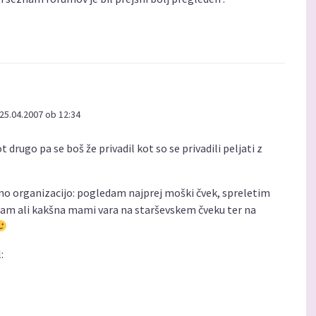
25.04.2007 ob 12:34
 drugo pa se boš že privadil kot so se privadili peljati z
no organizacijo: pogledam najprej moški čvek, spreletim
edam ali kakšna mami vara na starševskem čveku ter na
: