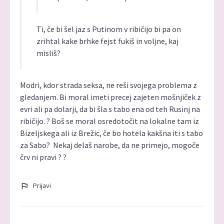
Ti, če bi šel jaz s Putinom v ribičijo bi pa on
zrihtal kake brhke fejst fukiš in voljne, kaj
misliš?
Modri, kdor strada seksa, ne reši svojega problema z
gledanjem. Bi moral imeti precej zajeten mošnjiček z
evri ali pa dolarji, da bi šla s tabo ena od teh Rusinj na
ribičijo. ? Boš se moral osredotočit na lokalne tam iz
Bizeljskega ali iz Brežic, če bo hotela kakšna iti s tabo
za Sabo? Nekaj delaš narobe, da ne primejo, mogoče
črv ni pravi ? ?
Prijavi