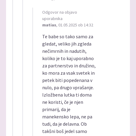
Odgovor na objavo
uporabnika
matias
, 01.05.2025 ob 14:32
Te babe so tako samo za
gledat, veliko jih zgleda
nečimrnih in nadutih,
koliko je to kaj uporabno
za partnerstvo in družino,
ko mora za vsak svetek in
petek biti popedenana v
nulo, pa drugo vprašanje.
Izložbena lutka ti doma
ne koristi, če je njen
primarij, da je
manekensko lepa, ne pa
tudi, da je delavna. Ob
takšni boš jedel samo