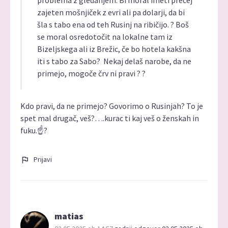
problema z gledanjem. Bi moral imeti precej
zajeten mošnjiček z evri ali pa dolarji, da bi
šla s tabo ena od teh Rusinj na ribičijo. ? Boš
se moral osredotočit na lokalne tam iz
Bizeljskega ali iz Brežic, če bo hotela kakšna
iti s tabo za Sabo? Nekaj delaš narobe, da ne
primejo, mogoče črv ni pravi ? ?
Kdo pravi, da ne primejo? Govorimo o Rusinjah? To je
spet mal drugač, veš?….kurac ti kaj veš o ženskah in
fuku.☝️?
Prijavi
matias