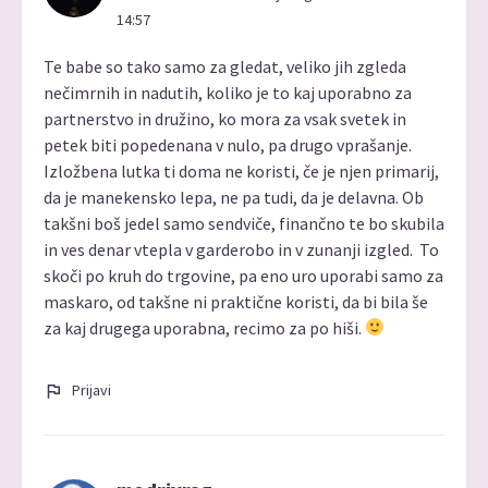
14:57
Te babe so tako samo za gledat, veliko jih zgleda
nečimrnih in nadutih, koliko je to kaj uporabno za
partnerstvo in družino, ko mora za vsak svetek in
petek biti popedenana v nulo, pa drugo vprašanje.
Izložbena lutka ti doma ne koristi, če je njen primarij,
da je manekensko lepa, ne pa tudi, da je delavna. Ob
takšni boš jedel samo sendviče, finančno te bo skubila
in ves denar vtepla v garderobo in v zunanji izgled. To
skoči po kruh do trgovine, pa eno uro uporabi samo za
maskaro, od takšne ni praktične koristi, da bi bila še
za kaj drugega uporabna, recimo za po hiši.
Prijavi