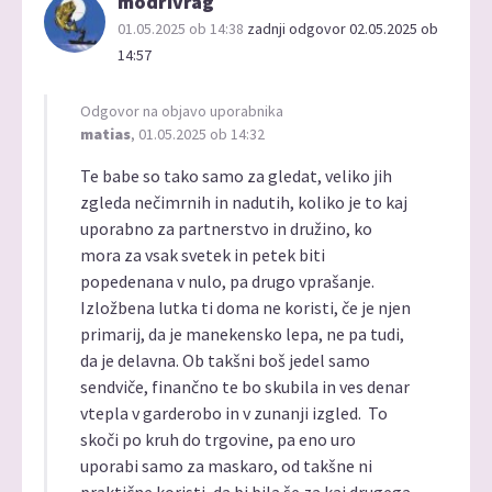
modrivrag
01.05.2025 ob 14:38
zadnji odgovor 02.05.2025 ob
14:57
Odgovor na objavo uporabnika
matias
, 01.05.2025 ob 14:32
Te babe so tako samo za gledat, veliko jih
zgleda nečimrnih in nadutih, koliko je to kaj
uporabno za partnerstvo in družino, ko
mora za vsak svetek in petek biti
popedenana v nulo, pa drugo vprašanje.
Izložbena lutka ti doma ne koristi, če je njen
primarij, da je manekensko lepa, ne pa tudi,
da je delavna. Ob takšni boš jedel samo
sendviče, finančno te bo skubila in ves denar
vtepla v garderobo in v zunanji izgled. To
skoči po kruh do trgovine, pa eno uro
uporabi samo za maskaro, od takšne ni
praktične koristi, da bi bila še za kaj drugega