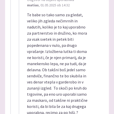
matias
, 01.05.2025 ob 14:32
Te babe so tako samo za gledat,
veliko jih zgleda nečimrnih in
nadutih, koliko je to kaj uporabno
za partnerstvo in družino, ko mora
za vsak svetek in petek biti
popedenana v nulo, pa drugo
vprašanje. Izložbena lutka ti doma
ne koristi, če je njen primarij, da je
manekensko lepa, ne pa tudi, da je
delavna. Ob takšni boš jedel samo
sendviče, finančno te bo skubila in
ves denar vtepla v garderobo in v
zunanji izgled. To skoči po kruh do
trgovine, pa eno uro uporabi samo
za maskaro, od takšne ni praktične
koristi, da bi bila še za kaj drugega
uporabna, recimo za po hiši. ?