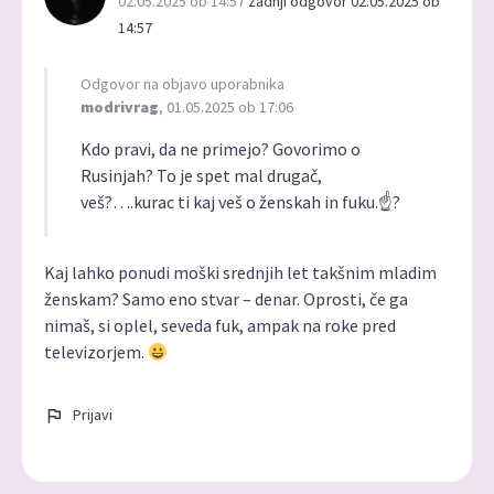
02.05.2025 ob 14:57
zadnji odgovor 02.05.2025 ob
14:57
Odgovor na objavo uporabnika
modrivrag
, 01.05.2025 ob 17:06
Kdo pravi, da ne primejo? Govorimo o
Rusinjah? To je spet mal drugač,
veš?….kurac ti kaj veš o ženskah in fuku.☝️?
Kaj lahko ponudi moški srednjih let takšnim mladim
ženskam? Samo eno stvar – denar. Oprosti, če ga
nimaš, si oplel, seveda fuk, ampak na roke pred
televizorjem.
Prijavi