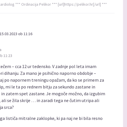
ardiolog *** Ordinacija Pelikor *** [url]https://pelikor.hr[/url] ***
15.03.2023 ob 11:16
a
ob 11:23
tečem – cca 12 ur tedensko. V zadnje pol leta imam
ri dihanju. Za mano je psihično naporno obdobje –
Zdaj po napornem treningu opažam, da ko se primem za
rip, mi le ta po rednem bitju za sekundo zastane in
 in zatem spet zastane. Je mogoče možno, da izgubim
ali se žila skrije … in zaradi tega ne čutim utripa ali
ja srca?
a lističa mitralne zaklopke, ki pa naj ne bi bila resno