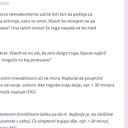
 10:20
 srce neenakomerno začne biti kot da podivja za
a aritmija, nato se umiri. Včasih ko mirujem ne pa
skavo? Ima sploh smisel če tega napada ne bo med
rat. Včasih se mi zdi, da zelo dolgo traja, čeprav najbrž
e mogoče to kaj povezano?
vim tireoiditisom ali ne mora. Najbolje da posjetite
e od ranije sobom. Ako tegobe traju dulje, npr. > 30 minuta
 može napisati EKG.
otovim tiroiditisom lahko pa da ni. Najbolje je, da obiščete
vzamete s seboj. Če simptomi trajajo dlje, npr. > 30 minut,
pravi EKG.