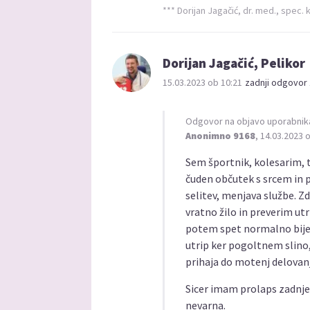
*** Dorijan Jagačić, dr. med., spec. k
Dorijan Jagačić, Pelikor
15.03.2023 ob 10:21
zadnji odgovor 
Odgovor na objavo uporabnik
Anonimno 9168
, 14.03.2023 
Sem športnik, kolesarim, 
čuden občutek s srcem in p
selitev, menjava službe. 
vratno žilo in preverim ut
potem spet normalno bije
utrip ker pogoltnem slino, 
prihaja do motenj delovan
Sicer imam prolaps zadnjeg
nevarna.