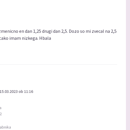
izmenicno en dan 1,25 drugi dan 2,5. Dozo so mi zvecal na 2,5
e tako imam nizkega. Hbala
15.03.2023 ob 11:16
a
02
abnika