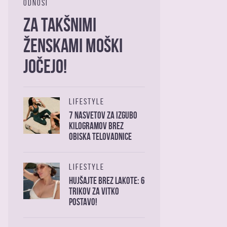
ODNOSI
Za takšnimi
ženskami moški
jočejo!
LIFESTYLE
7 nasvetov za izgubo
kilogramov brez
obiska telovadnice
LIFESTYLE
Hujšajte brez lakote: 6
trikov za vitko
postavo!