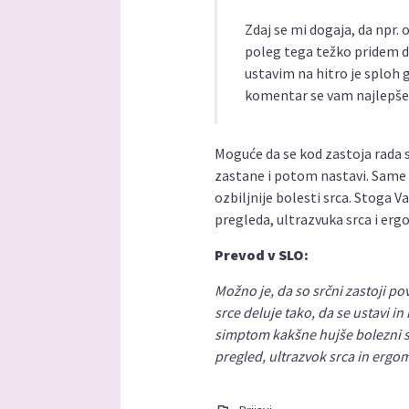
Zdaj se mi dogaja, da npr
poleg tega težko pridem do
ustavim na hitro je sploh
komentar se vam najlepše
Moguće da se kod zastoja rada s
zastane i potom nastavi. Same
ozbiljnije bolesti srca. Stoga
pregleda, ultrazvuka srca i erg
Prevod v SLO:
Možno je, da so srčni zastoji p
srce deluje tako, da se ustavi in
simptom kakšne hujše bolezni sr
pregled, ultrazvok srca in ergom