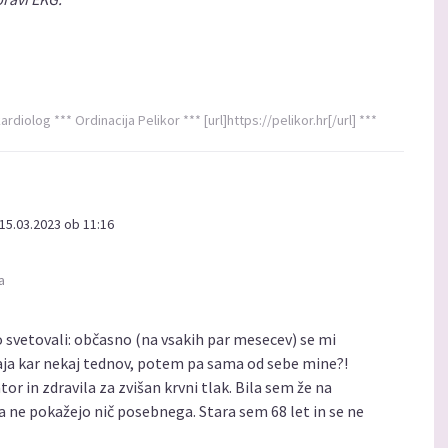
ardiolog *** Ordinacija Pelikor *** [url]https://pelikor.hr[/url] ***
15.03.2023 ob 11:16
a
 svetovali: občasno (na vsakih par mesecev) se mi
traja kar nekaj tednov, potem pa sama od sebe mine?!
r in zdravila za zvišan krvni tlak. Bila sem že na
a ne pokažejo nič posebnega. Stara sem 68 let in se ne