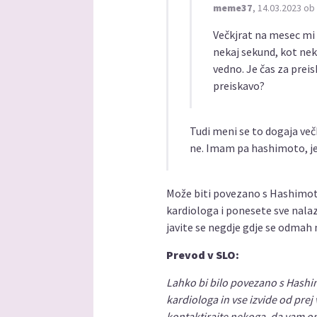
meme37
, 14.03.2023 ob
Večkjrat na mesec mi
nekaj sekund, kot nek
vedno. Je čas za prei
preiskavo?
Tudi meni se to dogaja večk
ne. Imam pa hashimoto, j
Može biti povezano s Hashimoto
kardiologa i ponesete sve nalaz
javite se negdje gdje se odmah
Prevod v SLO:
Lahko bi bilo povezano s Hashim
kardiologa in vse izvide od prej 
kontaktirajte nekoga, da vam o