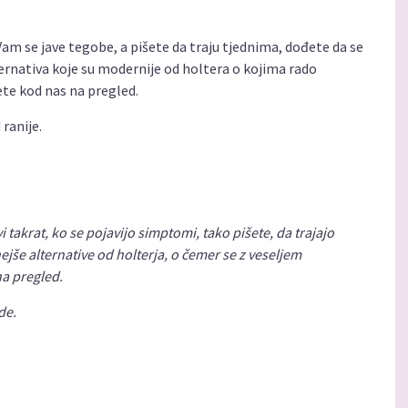
Vam se jave tegobe, a pišete da traju tjednima, dođete da se
ernativa koje su modernije od holtera o kojima rado
e kod nas na pregled.
ranije.
i takrat, ko se pojavijo simptomi, tako pišete, da trajajo
še alternative od holterja, o čemer se z veseljem
a pregled.
de.