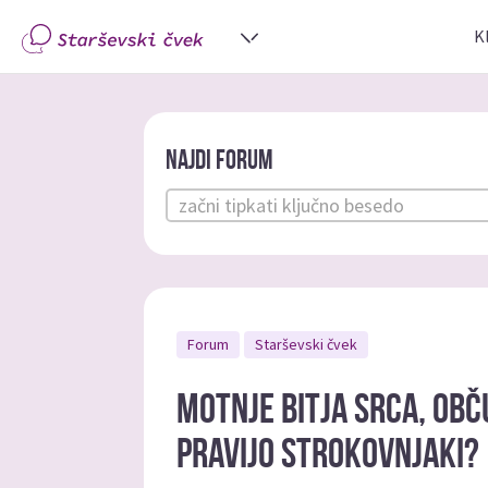
K
Najdi forum
Forum
Starševski čvek
Motnje bitja srca, obč
pravijo strokovnjaki?