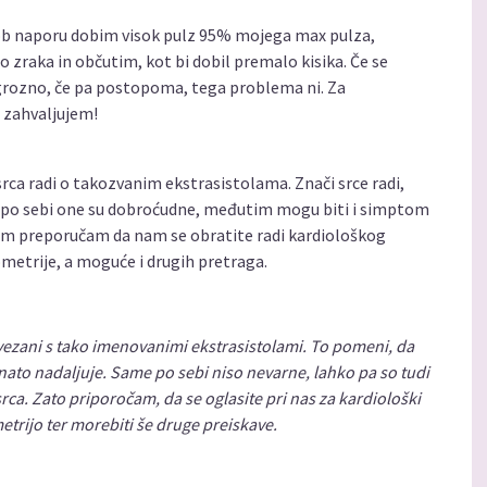
. ob naporu dobim visok pulz 95% mojega max pulza,
 zraka in občutim, kot bi dobil premalo kisika. Če se
 grozno, če pa postopoma, tega problema ni. Za
 zahvaljujem!
rca radi o takozvanim ekstrasistolama. Znači srce radi,
 po sebi one su dobroćudne, međutim mogu biti i simptom
 Vam preporučam da nam se obratite radi kardiološkog
ometrije, a moguće i drugih pretraga.
ovezani s tako imenovanimi ekstrasistolami. To pomeni, da
 ​​nato nadaljuje. Same po sebi niso nevarne, lahko pa so tudi
ca. Zato priporočam, da se oglasite pri nas za kardiološki
etrijo ter morebiti še druge preiskave.