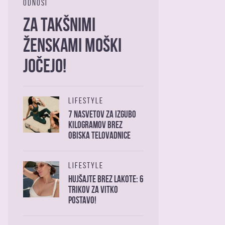
ODNOSI
Za takšnimi
ženskami moški
jočejo!
LIFESTYLE
7 nasvetov za izgubo
kilogramov brez
obiska telovadnice
LIFESTYLE
Hujšajte brez lakote: 6
trikov za vitko
postavo!