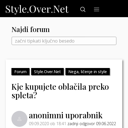
Najdi forum
Forum
Style.Over.Net
Nega, ličenje in style
Kje kupujete oblačila preko
spleta?
anonimni uporabnik
09.09.2020 ob 18:41
zadnji odgovor 09.06.2022