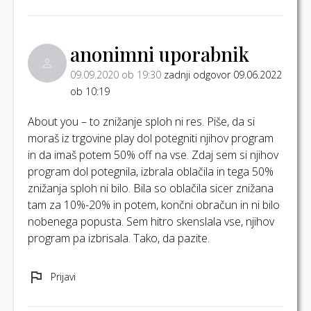
anonimni uporabnik
09.09.2020 ob 19:30
zadnji odgovor 09.06.2022
ob 10:19
About you – to znižanje sploh ni res. Piše, da si
moraš iz trgovine play dol potegniti njihov program
in da imaš potem 50% off na vse. Zdaj sem si njihov
program dol potegnila, izbrala oblačila in tega 50%
znižanja sploh ni bilo. Bila so oblačila sicer znižana
tam za 10%-20% in potem, končni obračun in ni bilo
nobenega popusta. Sem hitro skenslala vse, njihov
program pa izbrisala. Tako, da pazite.
Prijavi