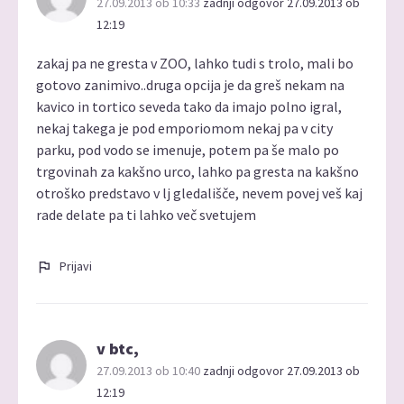
27.09.2013 ob 10:33
zadnji odgovor 27.09.2013 ob
12:19
zakaj pa ne gresta v ZOO, lahko tudi s trolo, mali bo
gotovo zanimivo..druga opcija je da greš nekam na
kavico in tortico seveda tako da imajo polno igral,
nekaj takega je pod emporiomom nekaj pa v city
parku, pod vodo se imenuje, potem pa še malo po
trgovinah za kakšno urco, lahko pa gresta na kakšno
otroško predstavo v lj gledališče, nevem povej veš kaj
rade delate pa ti lahko več svetujem
Prijavi
v btc,
27.09.2013 ob 10:40
zadnji odgovor 27.09.2013 ob
12:19