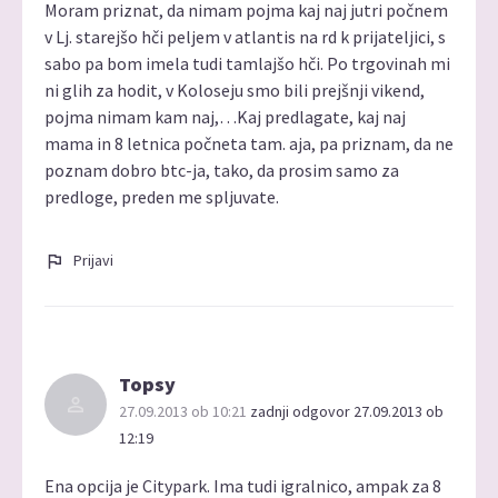
Moram priznat, da nimam pojma kaj naj jutri počnem
v Lj. starejšo hči peljem v atlantis na rd k prijateljici, s
sabo pa bom imela tudi tamlajšo hči. Po trgovinah mi
ni glih za hodit, v Koloseju smo bili prejšnji vikend,
pojma nimam kam naj,…Kaj predlagate, kaj naj
mama in 8 letnica počneta tam. aja, pa priznam, da ne
poznam dobro btc-ja, tako, da prosim samo za
predloge, preden me spljuvate.
Prijavi
Topsy
27.09.2013 ob 10:21
zadnji odgovor 27.09.2013 ob
12:19
Ena opcija je Citypark. Ima tudi igralnico, ampak za 8