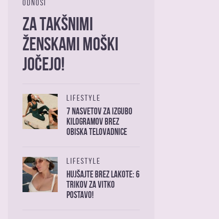
ODNOSI
Za takšnimi
ženskami moški
jočejo!
LIFESTYLE
7 nasvetov za izgubo
kilogramov brez
obiska telovadnice
LIFESTYLE
Hujšajte brez lakote: 6
trikov za vitko
postavo!