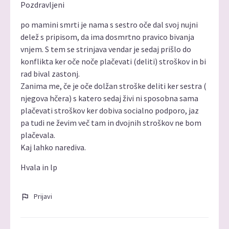
Pozdravljeni
po mamini smrti je nama s sestro oče dal svoj nujni
delež s pripisom, da ima dosmrtno pravico bivanja
vnjem. S tem se strinjava vendar je sedaj prišlo do
konflikta ker oče noče plačevati (deliti) stroškov in bi
rad bival zastonj.
Zanima me, če je oče dolžan stroške deliti ker sestra (
njegova hčera) s katero sedaj živi ni sposobna sama
plačevati stroškov ker dobiva socialno podporo, jaz
pa tudi ne ževim več tam in dvojnih stroškov ne bom
plačevala.
Kaj lahko narediva.
Hvala in lp
Prijavi