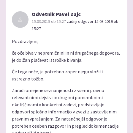
Odvetnik Pavel Zajc
15.03.2019 ob 15:27
zadnji odgovor 15.03.2019 ob
15:27
Pozdravljeni,
če oče biva v nepremičnini in ni drugačnega dogovora,
je dolžan plačevati stroške bivanja.
Če tega noče, je potrebno zoper njega vložiti
ustrezno tožbo.
Zaradi omejene seznanjenosti z vsemi pravno
relevantnimi dejstvi in drugimi pomembnimi
okoliščinami v konkretni zadevi, predstavljajo
odgovori splošno informacijo v zvezi z zastavljenim
pravnim vprašanjem. Za natančnejši odgovor je
potreben oseben razgovor in pregled dokumentacije
v odvetniški pisarni.