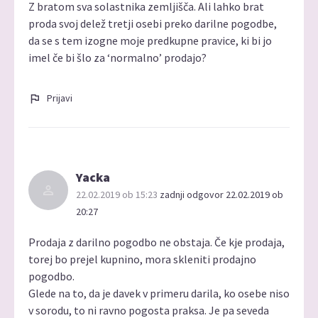
Z bratom sva solastnika zemljišča. Ali lahko brat
proda svoj delež tretji osebi preko darilne pogodbe,
da se s tem izogne moje predkupne pravice, ki bi jo
imel če bi šlo za ‘normalno’ prodajo?
Prijavi
Yacka
22.02.2019 ob 15:23
zadnji odgovor 22.02.2019 ob
20:27
Prodaja z darilno pogodbo ne obstaja. Če kje prodaja,
torej bo prejel kupnino, mora skleniti prodajno
pogodbo.
Glede na to, da je davek v primeru darila, ko osebe niso
v sorodu, to ni ravno pogosta praksa. Je pa seveda