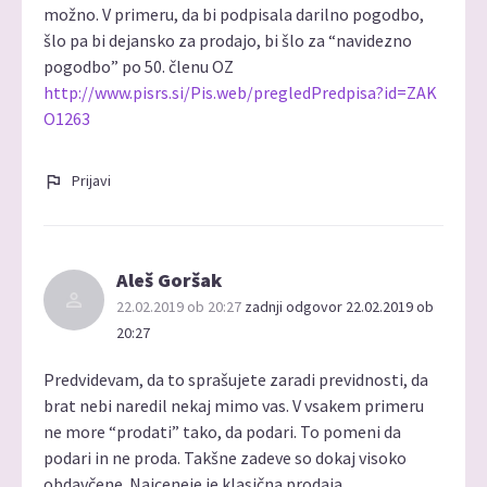
možno. V primeru, da bi podpisala darilno pogodbo,
šlo pa bi dejansko za prodajo, bi šlo za “navidezno
pogodbo” po 50. členu OZ
http://www.pisrs.si/Pis.web/pregledPredpisa?id=ZAK
O1263
Prijavi
Aleš Goršak
22.02.2019 ob 20:27
zadnji odgovor 22.02.2019 ob
20:27
Predvidevam, da to sprašujete zaradi previdnosti, da
brat nebi naredil nekaj mimo vas. V vsakem primeru
ne more “prodati” tako, da podari. To pomeni da
podari in ne proda. Takšne zadeve so dokaj visoko
obdavčene. Najceneje je klasična prodaja…