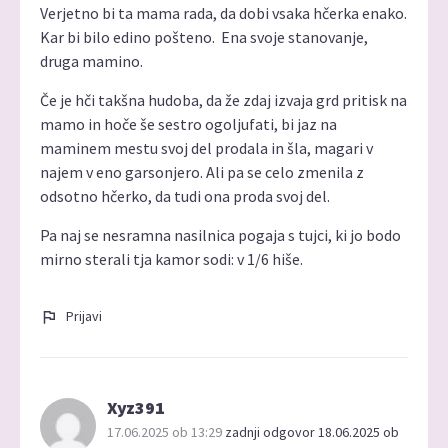
Verjetno bi ta mama rada, da dobi vsaka hčerka enako.
Kar bi bilo edino pošteno. Ena svoje stanovanje,
druga mamino.
Če je hči takšna hudoba, da že zdaj izvaja grd pritisk na
mamo in hoče še sestro ogoljufati, bi jaz na
maminem mestu svoj del prodala in šla, magari v
najem v eno garsonjero. Ali pa se celo zmenila z
odsotno hčerko, da tudi ona proda svoj del.
Pa naj se nesramna nasilnica pogaja s tujci, ki jo bodo
mirno sterali tja kamor sodi: v 1/6 hiše.
Prijavi
Xyz391
17.06.2025 ob 13:29
zadnji odgovor 18.06.2025 ob