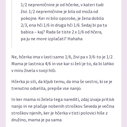
1/2 nepremičnine je od hčerke, v kateri tudi
živi. 1/2 nepremičnine je bila od moža od
pokojne. Ker ni bilo oporoke, je žena dobila
2/3, ena hči 1/6 in druga hči 1/6. Sedaj bi pa ta
babica – kaj? Rada še tiste 2 x 1/6 od hčera,
pa ju ne more izplačati? Hahaha
Ne, hčerka ima v lasti samo 1/6, živi pa v 3/6-to je 1/2 .
Mama je lastnica 4/6 in vse kar si želi je to, da bi lahko
v miru živela v svoji hiši.
Hčerka jo sili, da kljub temu, da ima še sestro, ki se je
trenutno odselila, prepiše vse nanjo.
In ker mama ni želela tega narediti, zdaj izvaja pritisk
nanjo in ne plačuje nobenih stroškov. Seveda je večina
stroškov njenih, ker je hčerka v tisti polovici hiše z
družino, mama je pa sama.