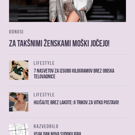
ODNOSI
Za takšnimi ženskami moški jočejo!
LIFESTYLE
7 nasvetov za izgubo kilogramov brez obiska
telovadnice
LIFESTYLE
Hujšajte brez lakote: 6 trikov za vitko postavo!
RAZVEDRILO
Vsak dan nova sudoku igra