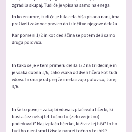
zgradila skupaj. Tudi če je vpisana samo na enega.
In ko en umre, tudi če je bila cela hiša pisana nanj, ima
preživeli zakonec pravico do izločitve njegove deleža.
Kar pomeni 1/2 in kot dediščina se potem deli samo
druga polovica.
In tako se je v tem primeru delila 1/2 na tri dedinje in
je vsaka dobila 1/6, tako vsaka od dveh hčera kot tudi
vdova. In ona je od prej že imela svojo polovico, torej
3/6.
In še to povej – zakaj bi vdova izplačevala hčerki, ki
bosta čez nekaj let točno to (zelo verjetno)
podedovali? Naj izplača hčerko, ki živi v tej hiši? In bo
tudi bo njeni smrti živela naprej točno v tej hiši?