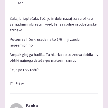
že?
Zakaj bi izplačala. Toži jo in dobi nazaj za stroške z
zamudnimi obrestmi vred, ter za sodne in odvetniške
stroške.
Potem se hčerki usede na to 1/6 in ji zarubi
nepremičnino.
Ampak glej ga hudiča. Ta hčerka bo to znova dobila – v
obliki nujnega deleža-po materini smrti.
Če je pa to v redu?
Prijavi
Panka