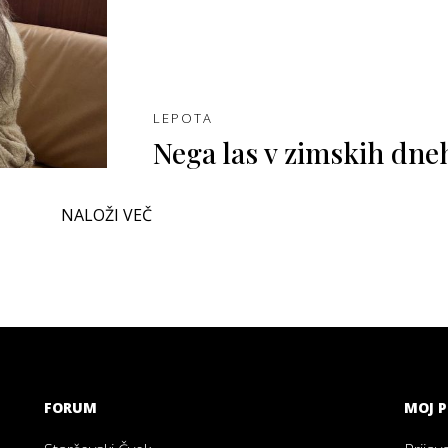
LEPOTA
Nega las v zimskih dne
NALOŽI VEČ
FORUM
MOJ P