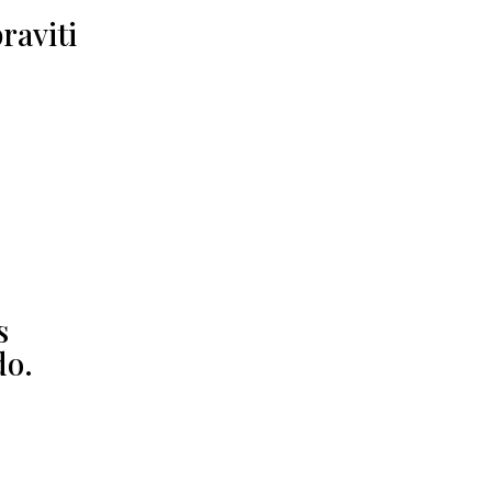
raviti
s
do.