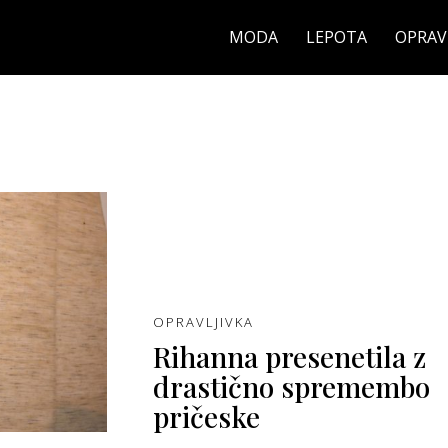
MODA
LEPOTA
OPRAV
OPRAVLJIVKA
Rihanna presenetila z
drastično spremembo
pričeske