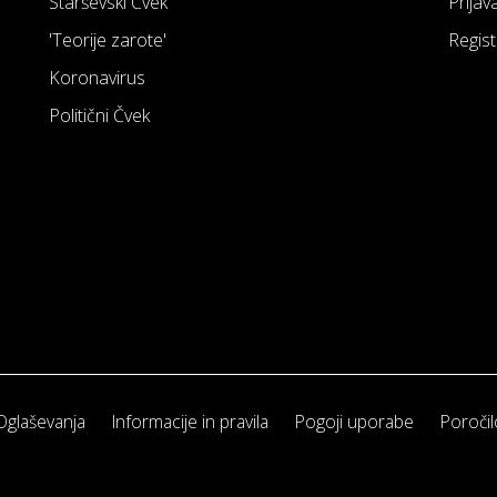
Starševski Čvek
Prijav
'Teorije zarote'
Regist
Koronavirus
Politični Čvek
Oglaševanja
Informacije in pravila
Pogoji uporabe
Poročil