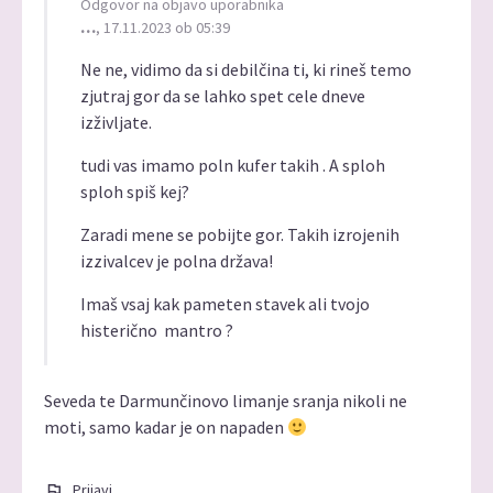
Odgovor na objavo uporabnika
…
, 17.11.2023 ob 05:39
Ne ne, vidimo da si debilčina ti, ki rineš temo
zjutraj gor da se lahko spet cele dneve
izživljate.
tudi vas imamo poln kufer takih . A sploh
sploh spiš kej?
Zaradi mene se pobijte gor. Takih izrojenih
izzivalcev je polna država!
Imaš vsaj kak pameten stavek ali tvojo
histerično mantro ?
Seveda te Darmunčinovo limanje sranja nikoli ne
moti, samo kadar je on napaden
Prijavi