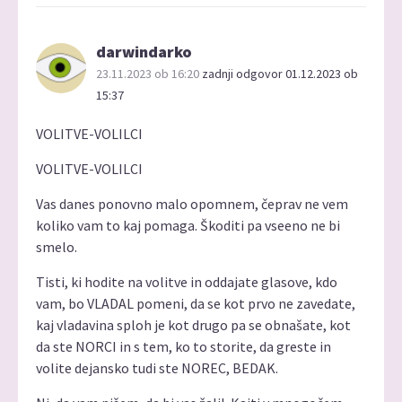
darwindarko
23.11.2023 ob 16:20
zadnji odgovor 01.12.2023 ob
15:37
VOLITVE-VOLILCI
VOLITVE-VOLILCI
Vas danes ponovno malo opomnem, čeprav ne vem
koliko vam to kaj pomaga. Škoditi pa vseeno ne bi
smelo.
Tisti, ki hodite na volitve in oddajate glasove, kdo
vam, bo VLADAL pomeni, da se kot prvo ne zavedate,
kaj vladavina sploh je kot drugo pa se obnašate, kot
da ste NORCI in s tem, ko to storite, da greste in
volite dejansko tudi ste NOREC, BEDAK.