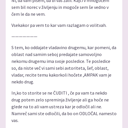
Ni, da vam pišem, da bi vas žalil. Kajti v mnogočem
sem bil norec v življenju in mogoče sem še vedno v
čem le da ne vem.
Vsekakor pa vem to kar vam razlagam o volitvah.
———————
S tem, ko oddajate vladavino drugemu, kar pomeni, da
oblast nad samim seboj predajate samovoljno
nekomu drugemu ima svoje posledice. Te posledice
so, da niste več vi sami sebi avtoriteta, šef, oblast,
vladar, recite temu kakorkoli hočete ,AMPAK vam je
nekdo drug.
In,ko to storite se ne ČUDITI , če pa vam ta nekdo
drug potem zelo spreminja življenje ali ga hoče ne
glede na to ali vam ustreza kar je odločil ali ne.
Namreč sami ste odločili, da bo on ODLOČAL namesto
vas.