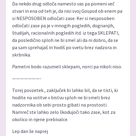
Da nekdo drug odloča namesto vas pa pomeni več
stvari in ena od teh je, da nisi svoj Gospod ob enem pa
si NESPOSOBEN odločati zase. Ker si nesposoben
odločati zase pa je v mnogih pogledih, dognanjih,
študijah, racionalnih pogledih itd. iz tega SKLEPATI,
da posledično sploh ne bi smel ali da ni dobro, da se
pa sam sprehajaš in hodiš po svetu brez nadzora in
skrbnika.
Pametni bodo razumeli sklepam, norci pa nikoli niso.
———————-
Torej povzetek , zaključek bi lahko bil, da se tisti, ki
hodite na volitve v bistvu sploh ne bi smeli brez
nadzornika ob sebi prosto gibati na prostosti.
Namreč ste lahko zelo škodujoči tako zase, kot za
okolico in njene prebivalce.
Lep dan še naprej