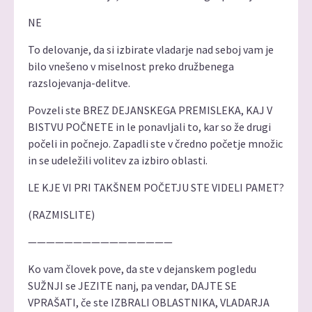
NE
To delovanje, da si izbirate vladarje nad seboj vam je
bilo vnešeno v miselnost preko družbenega
razslojevanja-delitve.
Povzeli ste BREZ DEJANSKEGA PREMISLEKA, KAJ V
BISTVU POČNETE in le ponavljali to, kar so že drugi
počeli in počnejo. Zapadli ste v čredno početje množic
in se udeležili volitev za izbiro oblasti.
LE KJE VI PRI TAKŠNEM POČETJU STE VIDELI PAMET?
(RAZMISLITE)
————————————————
Ko vam človek pove, da ste v dejanskem pogledu
SUŽNJI se JEZITE nanj, pa vendar, DAJTE SE
VPRAŠATI, če ste IZBRALI OBLASTNIKA, VLADARJA