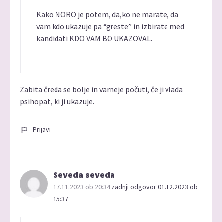
Kako NORO je potem, da,ko ne marate, da
vam kdo ukazuje pa “greste” in izbirate med
kandidati KDO VAM BO UKAZOVAL.
Zabita čreda se bolje in varneje počuti, če ji vlada
psihopat, ki ji ukazuje.
Prijavi
Seveda seveda
17.11.2023 ob 20:34
zadnji odgovor 01.12.2023 ob
15:37