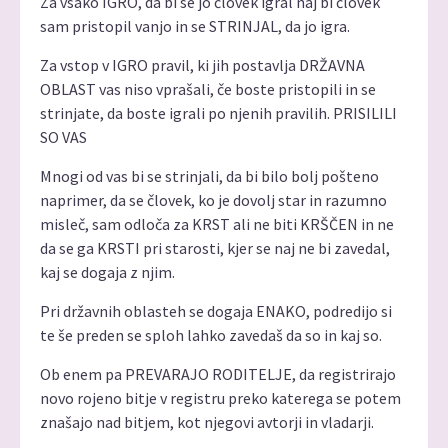
Za vsako IGRO, da bi se jo človek igral naj bi človek
sam pristopil vanjo in se STRINJAL, da jo igra.
Za vstop v IGRO pravil, ki jih postavlja DRŽAVNA
OBLAST vas niso vprašali, če boste pristopili in se
strinjate, da boste igrali po njenih pravilih. PRISILILI
SO VAS
Mnogi od vas bi se strinjali, da bi bilo bolj pošteno
naprimer, da se človek, ko je dovolj star in razumno
misleč, sam odloča za KRST ali ne biti KRŠČEN in ne
da se ga KRSTI pri starosti, kjer se naj ne bi zavedal,
kaj se dogaja z njim.
Pri državnih oblasteh se dogaja ENAKO, podredijo si
te še preden se sploh lahko zavedaš da so in kaj so.
Ob enem pa PREVARAJO RODITELJE, da registrirajo
novo rojeno bitje v registru preko katerega se potem
znašajo nad bitjem, kot njegovi avtorji in vladarji.