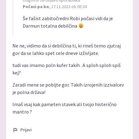
Odgovor na objavo uporabnika
Počasi pa bo
, 17.11.2023 ob 05:34
Še fašist zabitočredni Robi počasi vidi da je
Darmun totalna debilčina
Ne ne, vidimo da si debilčina ti, ki rineš temo zjutraj
gor da se lahko spet cele dneve izživljate.
tudi vas imamo poln kufer takih . A sploh sploh spiš
kej?
Zaradi mene se pobijte gor. Takih izrojenih izzivalcev
je polna država!
Imaš vsaj kak pameten stavek ali tvojo histerično
mantro ?
Prijavi