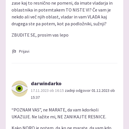
zase kaj to resnično ne pomeni, da imate vladarja in
oblastnika in potemtakem TO NISTE VI? Če vam je
nekdo ali več njih oblast, vladar in vam VLADA kaj
drugega ste pa potem, kot pa podložniki, sužnji?
ZBUDITE SE, prosim vas lepo
Prijavi
darwindarko
17.11.2023 ob 16:15
zadnji odgovor 01.12.2023 ob
15:37
“POZNAM VAS”, ne MARATE, da vam kdorkoli
UKAZUJE. Ne lažite mi, NE ZANIKAJTE RESNICE.
Kako NORO je potem, da,ko ne marate, da vam kdo