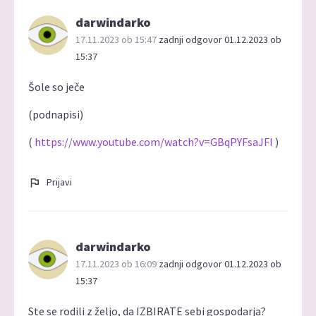
darwindarko
17.11.2023 ob 15:47
zadnji odgovor 01.12.2023 ob
15:37
Šole so ječe
(podnapisi)
(
https://www.youtube.com/watch?v=GBqPYFsaJFI
)
Prijavi
darwindarko
17.11.2023 ob 16:09
zadnji odgovor 01.12.2023 ob
15:37
Ste se rodili z željo, da IZBIRATE sebi gospodarja?