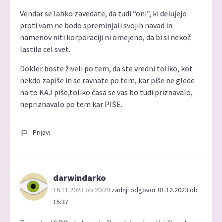
Vendar se lahko zavedate, da tudi “oni”, ki delujejo
proti vam ne bodo spreminjali svojih navad in
namenov niti korporaciji ni omejeno, da bi si nekoč
lastila cel svet.
Dokler boste živeli po tem, da ste vredni toliko, kot
nekdo zapiše in se ravnate po tem, kar piše ne glede
na to KAJ piše,toliko časa se vas bo tudi priznavalo,
nepriznavalo po tem kar PIŠE.
Prijavi
darwindarko
16.11.2023 ob 20:29
zadnji odgovor 01.12.2023 ob
15:37