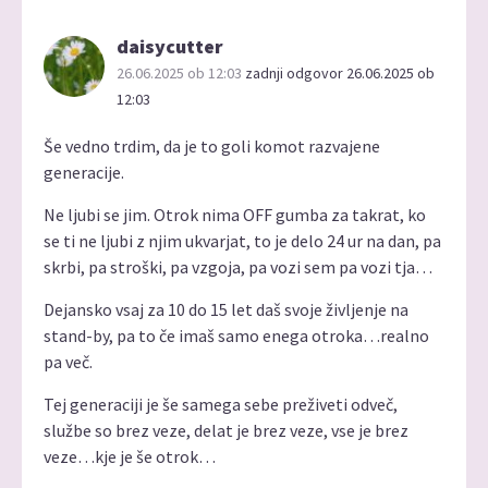
daisycutter
26.06.2025 ob 12:03
zadnji odgovor 26.06.2025 ob
12:03
Še vedno trdim, da je to goli komot razvajene
generacije.
Ne ljubi se jim. Otrok nima OFF gumba za takrat, ko
se ti ne ljubi z njim ukvarjat, to je delo 24 ur na dan, pa
skrbi, pa stroški, pa vzgoja, pa vozi sem pa vozi tja…
Dejansko vsaj za 10 do 15 let daš svoje življenje na
stand-by, pa to če imaš samo enega otroka…realno
pa več.
Tej generaciji je še samega sebe preživeti odveč,
službe so brez veze, delat je brez veze, vse je brez
veze…kje je še otrok…