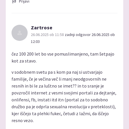
Prijavi
Zartrose
26.06.2025 ob 11:58
zadnji odgovor 26.06.2025 ob
12:03
čez 100 200 let bo vse pomuslimanjeno, tam šetpajo
kot za stavo.
v sodobnem svetu pa s kom pa naj si ustvarjajo
familije, če je večina več li manj neodgovornih ne
resnih in bi le za luštno se imet?? in to sranje je
povzročil internet z vesmi svojimi portali za dejtanje,
onlifensi, fb, instati itd itn (portal za to sodobno
družbo pa je odprla sexualna revolucija v preteklosti),
kjer iščejo ta plehki fukec, četudi z lažmi, da iščejo
resno vezo.