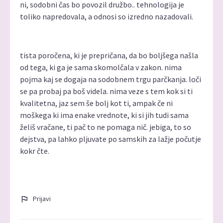
ni, sodobni čas bo povozil družbo.. tehnologija je
toliko napredovala, a odnosi so izredno nazadovali.
tista poročena, ki je prepričana, da bo boljšega našla
od tega, ki ga je sama skomolčala v zakon. nima
pojma kaj se dogaja na sodobnem trgu parčkanja. loči
se pa probaj pa boš videla. nima veze s tem kok si ti
kvalitetna, jaz sem še bolj kot ti, ampak če ni
moškega ki ima enake vrednote, ki si jih tudi sama
želiš vračane, ti pač to ne pomaga nič. jebiga, to so
dejstva, pa lahko pljuvate po samskih za lažje počutje
kokr čte.
Prijavi