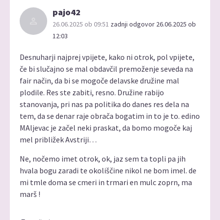
pajo42
26.06.2025 ob 09:51
zadnji odgovor 26.06.2025 ob
12:03
Desnuharji najprej vpijete, kako ni otrok, pol vpijete,
če bi slučajno se mal obdavčil premoženje seveda na
fair način, da bi se mogoče delavske družine mal
plodile. Res ste zabiti, resno. Družine rabijo
stanovanja, pri nas pa politika do danes res dela na
tem, da se denar raje obrača bogatim in to je to. edino
MAljevac je začel neki praskat, da bomo mogoče kaj
mel približek Avstriji…
Ne, nočemo imet otrok, ok, jaz sem ta topli pa jih
hvala bogu zaradi te okoliščine nikol ne bom imel. de
mi tmle doma se cmeri in trmari en mulc zoprn, ma
marš !