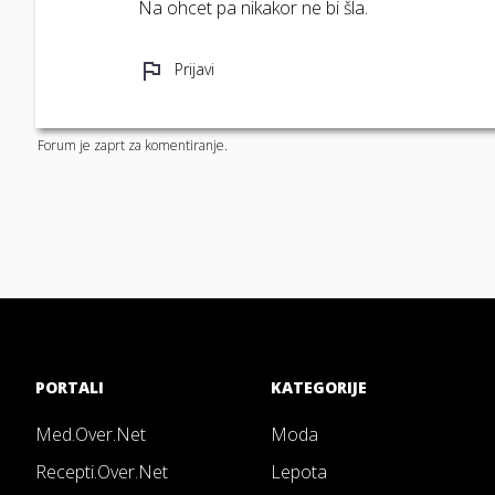
Na ohcet pa nikakor ne bi šla.
Prijavi
Forum je zaprt za komentiranje.
PORTALI
KATEGORIJE
Med.Over.Net
Moda
Recepti.Over.Net
Lepota