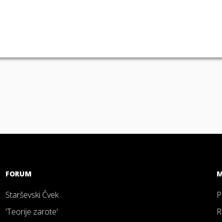
FORUM
M
Starševski Čvek
P
'Teorije zarote'
R