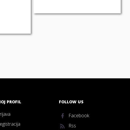
OJ PROFIL
FOLLOW US
rijava
Facebook
egistracija
Rss