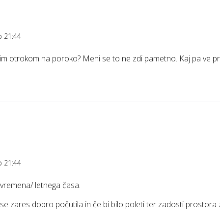
b 21:44
rim otrokom na poroko? Meni se to ne zdi pametno. Kaj pa ve pr
b 21:44
 vremena/ letnega časa.
e zares dobro počutila in če bi bilo poleti ter zadosti prostora 