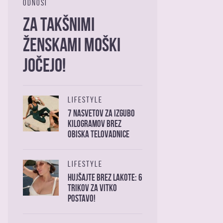
ODNOSI
Za takšnimi
ženskami moški
jočejo!
LIFESTYLE
7 nasvetov za izgubo
kilogramov brez
obiska telovadnice
LIFESTYLE
Hujšajte brez lakote: 6
trikov za vitko
postavo!