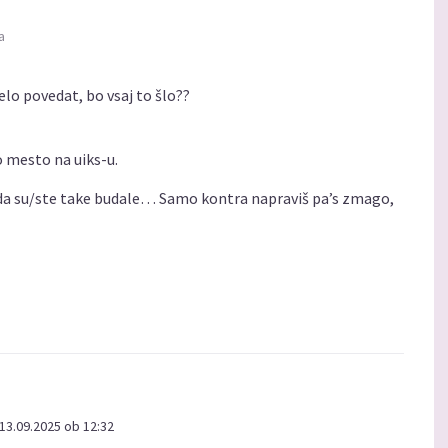
a
telo povedat, bo vsaj to šlo??
o mesto na uiks-u.
da su/ste take budale… Samo kontra napraviš pa’s zmago,
13.09.2025 ob 12:32