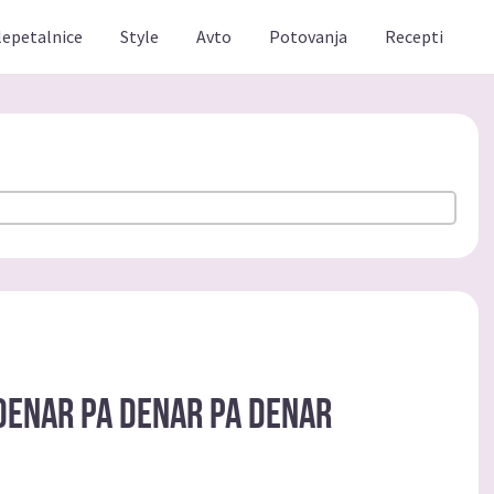
lepetalnice
Style
Avto
Potovanja
Recepti
 denar pa denar pa denar