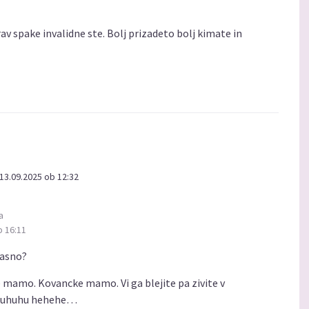
v spake invalidne ste. Bolj prizadeto bolj kimate in
13.09.2025 ob 12:32
a
b 16:11
jasno?
ke mamo. Kovancke mamo. Vi ga blejite pa zivite v
i huhuhu hehehe…