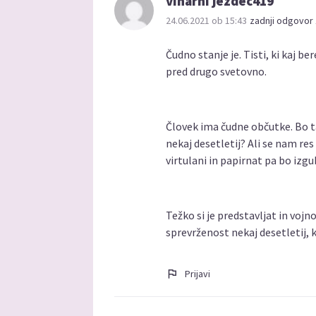
viharni jezdec419
24.06.2021 ob 15:43
zadnji odgovor 
Čudno stanje je. Tisti, ki kaj b
pred drugo svetovno.
Človek ima čudne občutke. Bo t
nekaj desetletij? Ali se nam res 
virtulani in papirnat pa bo izgu
Težko si je predstavljat in vojno
sprevrženost nekaj desetletij, 
Prijavi