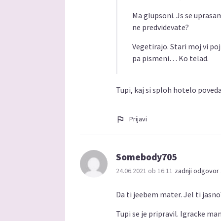
Ma glupsoni. Js se uprasam 
ne predvidevate?
Vegetirajo. Stari moj vi p
pa pismeni… Ko telad.
Tupi, kaj si sploh hotelo pove
Prijavi
Somebody705
24.06.2021 ob 16:11
zadnji odgovor 
Da ti jeebem mater. Jel ti jasno
Tupi se je pripravil. Igracke m