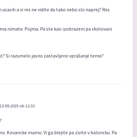
ucasih a vi res ne vidite da tako nebo slo naprej? Res
ojma nimate. Pojma. Pa ste kao izobrazeni pa skolovani
dat? Si razumelo jasno zastavljeno vprašanje teme?
13.09.2025 ob 12:32
?
amo. Kovancke mamo. Vi ga blejite pa zivite v baloncku. Pa