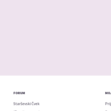
FORUM
MOJ
Starševski Čvek
Pri