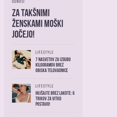
ODNOSI
Za takšnimi
ženskami moški
jočejo!
LIFESTYLE
7 nasvetov za izgubo
kilogramov brez
obiska telovadnice
LIFESTYLE
Hujšajte brez lakote: 6
trikov za vitko
postavo!