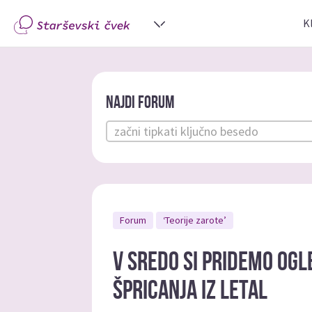
K
Najdi forum
Forum
‘Teorije zarote’
V sredo si pridemo ogl
špricanja iz letal