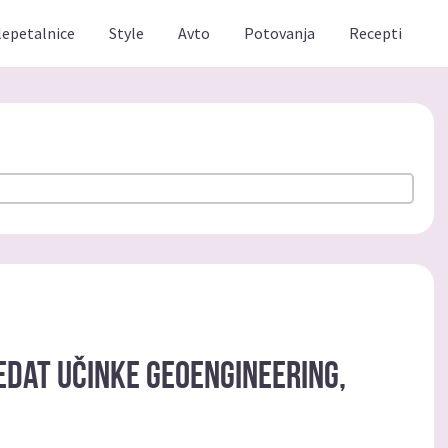
lepetalnice
Style
Avto
Potovanja
Recepti
edat učinke Geoengineering,