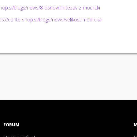
shop.si/blogs/news/8-osnovnih-tezav-z-modrcki
ps://conte-shop.si/blogs/news/velikost-modrcka
FORUM
M