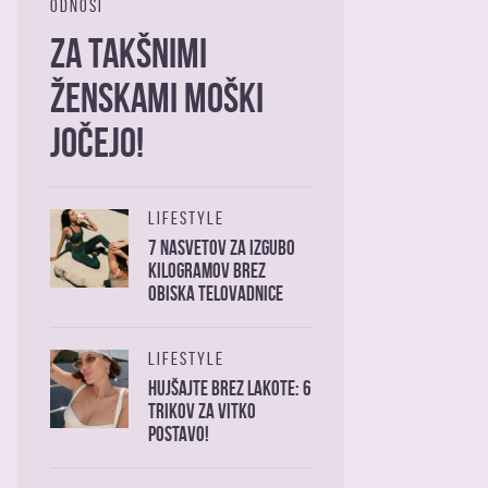
ODNOSI
Za takšnimi
ženskami moški
jočejo!
LIFESTYLE
7 nasvetov za izgubo
kilogramov brez
obiska telovadnice
LIFESTYLE
Hujšajte brez lakote: 6
trikov za vitko
postavo!