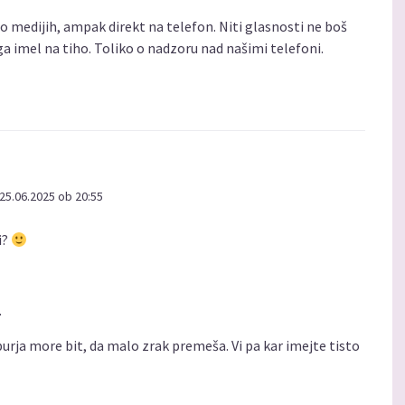
po medijih, ampak direkt na telefon. Niti glasnosti ne boš
a imel na tiho. Toliko o nadzoru nad našimi telefoni.
25.06.2025 ob 20:55
i?
.
urja more bit, da malo zrak premeša. Vi pa kar imejte tisto