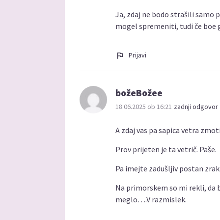
Ja, zdaj ne bodo strašili samo 
mogel spremeniti, tudi če boe g
Prijavi
božeBožee
18.06.2025 ob 16:21
zadnji odgovor 
A zdaj vas pa sapica vetra zmot
Prov prijeten je ta vetrič. Paše.
Pa imejte zadušljiv postan zrak
Na primorskem so mi rekli, da b
meglo….V razmislek.