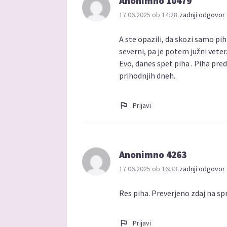
Anonimno 10479
17.06.2025 ob 14:28
zadnji odgovor 
A ste opazili, da skozi samo pih
severni, pa je potem južni veter
Evo, danes spet piha . Piha pred
prihodnjih dneh.
Prijavi
Anonimno 4263
17.06.2025 ob 16:33
zadnji odgovor 
Res piha. Preverjeno zdaj na sp
Prijavi