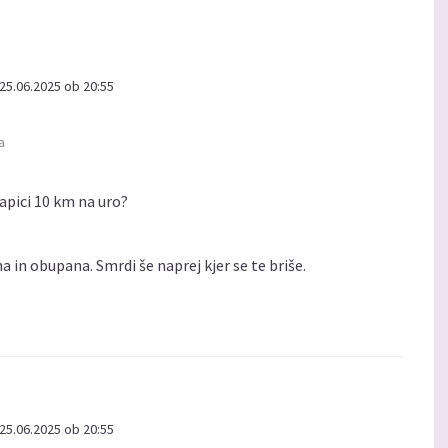
25.06.2025 ob 20:55
a
apici 10 km na uro?
 in obupana. Smrdi še naprej kjer se te briše.
25.06.2025 ob 20:55