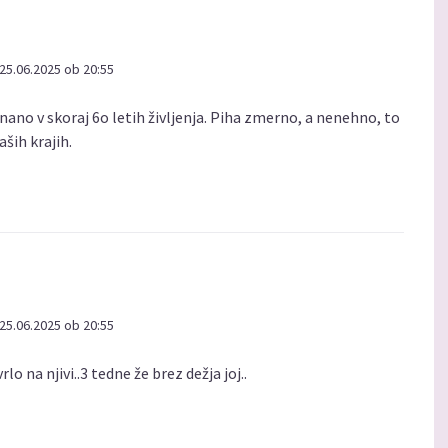
25.06.2025 ob 20:55
nano v skoraj 6o letih življenja. Piha zmerno, a nenehno, to
aših krajih.
25.06.2025 ob 20:55
lo na njivi..3 tedne že brez dežja joj..