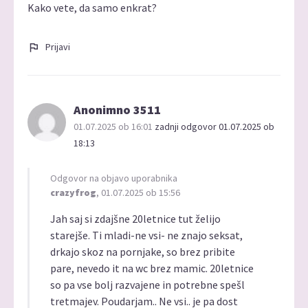
Kako vete, da samo enkrat?
Prijavi
Anonimno 3511
01.07.2025 ob 16:01
zadnji odgovor 01.07.2025 ob
18:13
Odgovor na objavo uporabnika
crazyfrog
, 01.07.2025 ob 15:56
Jah saj si zdajšne 20letnice tut želijo
starejše. Ti mladi-ne vsi- ne znajo seksat,
drkajo skoz na pornjake, so brez pribite
pare, nevedo it na wc brez mamic. 20letnice
so pa vse bolj razvajene in potrebne spešl
tretmajev. Poudarjam.. Ne vsi.. je pa dost