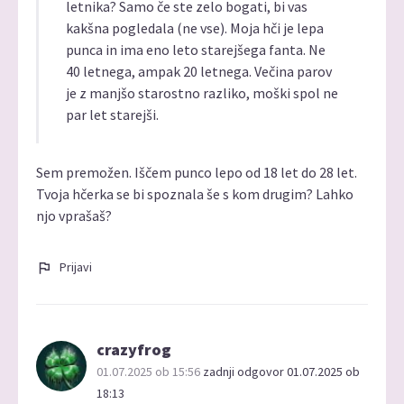
letnika? Samo če ste zelo bogati, bi vas
kakšna pogledala (ne vse). Moja hči je lepa
punca in ima eno leto starejšega fanta. Ne
40 letnega, ampak 20 letnega. Večina parov
je z manjšo starostno razliko, moški spol ne
par let starejši.
Sem premožen. Iščem punco lepo od 18 let do 28 let.
Tvoja hčerka se bi spoznala še s kom drugim? Lahko
njo vprašaš?
Prijavi
crazyfrog
01.07.2025 ob 15:56
zadnji odgovor 01.07.2025 ob
18:13