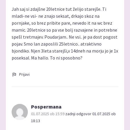
Jah saj si zdajšne 20letnice tut želijo starejše. Ti
mladi-ne vsi- ne znajo seksat, drkajo skoz na
pornjake, so brez pribite pare, nevedo it na wc brez
mamic. 20letnice so pa vse bolj razvajene in potrebne
spešl tretmajev. Poudarjam.. Ne vsi.. je pa dost pogost
pojav. Smo lan zaposlili 25letnico.. atraktivno
bjondiko. Njen 3leta starejši,v 14dneh na morju jo je 1x
poseksal. Ma hallo. To ni sposobno?
Prijavi
Pospermana
01.07.2025 ob 15:59
zadnji odgovor 01.07.2025 ob
18:13