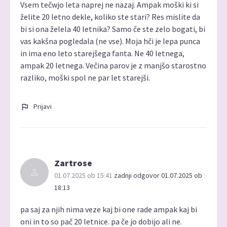
Vsem tečwjo leta naprej ne nazaj. Ampak moški ki si
želite 20 letno dekle, koliko ste stari? Res mislite da
bi si ona želela 40 letnika? Samo če ste zelo bogati, bi
vas kakšna pogledala (ne vse). Moja hči je lepa punca
in ima eno leto starejšega fanta. Ne 40 letnega,
ampak 20 letnega. Večina parov je z manjšo starostno
razliko, moški spol ne par let starejši.
Prijavi
Zartrose
01.07.2025 ob 15:41
zadnji odgovor 01.07.2025 ob
18:13
pa saj za njih nima veze kaj bi one rade ampak kaj bi
oni in to so pač 20 letnice. pa če jo dobijo ali ne.