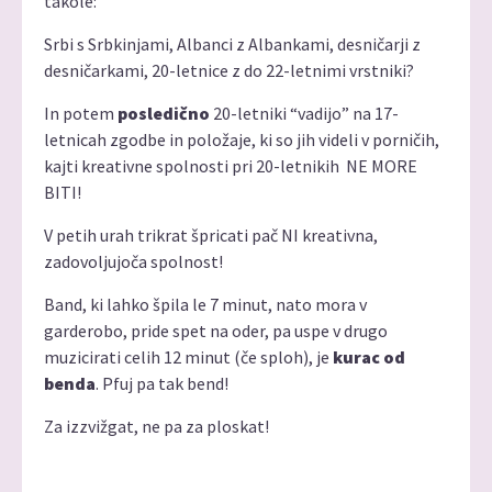
takole:
Srbi s Srbkinjami, Albanci z Albankami, desničarji z
desničarkami, 20-letnice z do 22-letnimi vrstniki?
In potem
posledično
20-letniki “vadijo” na 17-
letnicah zgodbe in položaje, ki so jih videli v porničih,
kajti kreativne spolnosti pri 20-letnikih NE MORE
BITI!
V petih urah trikrat špricati pač NI kreativna,
zadovoljujoča spolnost!
Band, ki lahko špila le 7 minut, nato mora v
garderobo, pride spet na oder, pa uspe v drugo
muzicirati celih 12 minut (če sploh), je
kurac od
benda
. Pfuj pa tak bend!
Za izzvižgat, ne pa za ploskat!