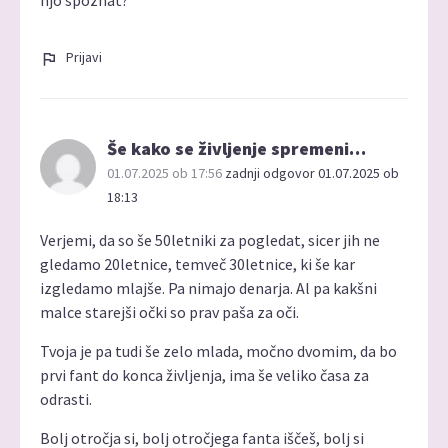
njo spoznat?
Prijavi
Še kako se življenje spremeni…
01.07.2025 ob 17:56
zadnji odgovor 01.07.2025 ob
18:13
Verjemi, da so še 50letniki za pogledat, sicer jih ne
gledamo 20letnice, temveč 30letnice, ki še kar
izgledamo mlajše. Pa nimajo denarja. Al pa kakšni
malce starejši očki so prav paša za oči.
Tvoja je pa tudi še zelo mlada, močno dvomim, da bo
prvi fant do konca življenja, ima še veliko časa za
odrasti.
Bolj otročja si, bolj otročjega fanta iščeš, bolj si