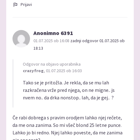
Prijavi
Anonimno 6391
01.07.2025 ob 16:08
zadnji odgovor 01.07.2025 ob
18:13
Odgovor na objavo uporabnika
crazyfrog
, 01.07.2025 ob 16:03
Tako se je pritožla. Je rekla, da se mu lah
razkračena vrže pred njega, on ne migne.. js
nvem no.. da drka nonstop.. lah, da je gej.. ?
Če rabi dobrega s pravim orodjem lahko njej rečete,
da me ona zanima. So mi všeč blond 25 letne punce.
Lahko jo bi redno. Njej lahko poveste, da me zanima