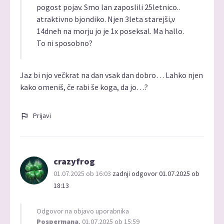
pogost pojav. Smo lan zaposlili 25letnico..
atraktivno bjondiko. Njen 3leta starejši,v
14dneh na morju jo je 1x poseksal. Ma hallo.
To ni sposobno?
Jaz bi njo večkrat na dan vsak dan dobro… Lahko njen
kako omeniš, če rabi še koga, da jo…?
Prijavi
crazyfrog
01.07.2025 ob 16:03
zadnji odgovor 01.07.2025 ob
18:13
Odgovor na objavo uporabnika
Pospermana
, 01.07.2025 ob 15:59