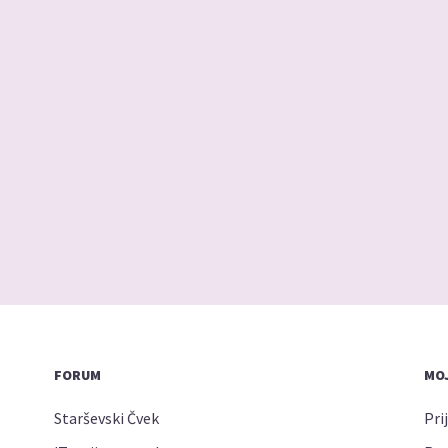
FORUM
MOJ
Starševski Čvek
Pri