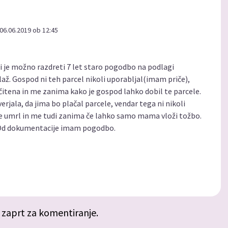
06.06.2019 ob 12:45
i je možno razdreti 7 let staro pogodbo na podlagi
laž. Gospod ni teh parcel nikoli uporabljal(imam priče),
čitena in me zanima kako je gospod lahko dobil te parcele.
verjala, da jima bo plačal parcele, vendar tega ni nikoli
e umrl in me tudi zanima če lahko samo mama vloži tožbo.
. Od dokumentacije imam pogodbo.
 zaprt za komentiranje.