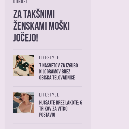
ODNOSI
Za takšnimi
ženskami moški
jočejo!
LIFESTYLE
7 nasvetov za izgubo
kilogramov brez
obiska telovadnice
LIFESTYLE
Hujšajte brez lakote: 6
trikov za vitko
postavo!