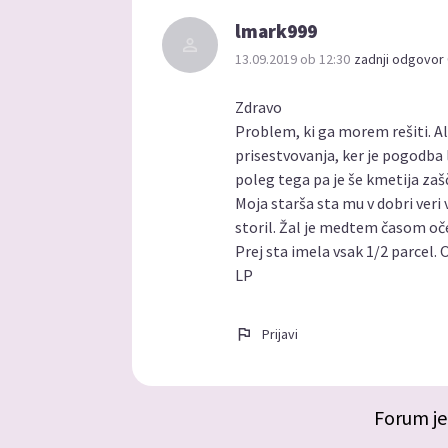
lmark999
13.09.2019 ob 12:30
zadnji odgovor 
Zdravo
Problem, ki ga morem rešiti. Al
prisestvovanja, ker je pogodba 
poleg tega pa je še kmetija zaš
Moja starša sta mu v dobri veri 
storil. Žal je medtem časom oč
Prej sta imela vsak 1/2 parcel
LP
Prijavi
Forum je