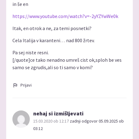
in še en
https://www.youtube.com/watch?v=-2yYZYwWe0k
Itak, en otrok a ne, za temi posnetki?
Cela Italija v karanteni… nad 800 žrtev.
Pa sej niste resni.
[/quote]ce tako nenadno umreš cist ok,sploh be ves
samo se zgrudis,ali so ti samo v komi?
Prijavi
nehaj si izmišljevati
15.03.2020 ob 12:17
zadnji odgovor 05.09.2025 ob
03:12