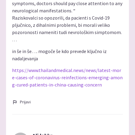
symptoms, doctors should pay close attention to any
neurological manifestations. “
Raziskovalci so opozorili, da pacienti s Covid-19
pljučnico, z dihalnimi problemi, bi morali veliko
pozoronosti nameniti tudi nevrološkim simptomom.
…
in še in še…. mogoče še kdo prevede ključno iz
nadaljevanja
https://www.thailandmedical.news/news/latest-mor
e-cases-of-coronavirus-reinfections-emerging-amon
g-cured-patients-in-china-causing-concern
Prijavi