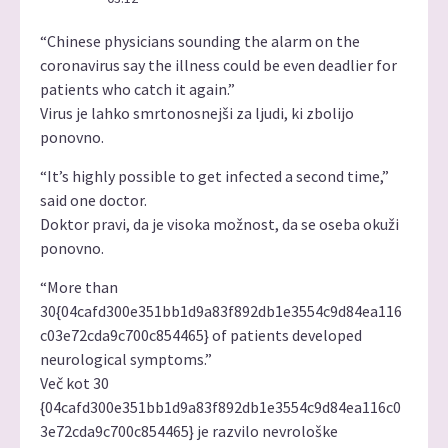
“Chinese physicians sounding the alarm on the
coronavirus say the illness could be even deadlier for
patients who catch it again.”
Virus je lahko smrtonosnejši za ljudi, ki zbolijo
ponovno.
“It’s highly possible to get infected a second time,”
said one doctor.
Doktor pravi, da je visoka možnost, da se oseba okuži
ponovno.
“More than
30{04cafd300e351bb1d9a83f892db1e3554c9d84ea116
c03e72cda9c700c854465} of patients developed
neurological symptoms.”
Več kot 30
{04cafd300e351bb1d9a83f892db1e3554c9d84ea116c0
3e72cda9c700c854465} je razvilo nevrološke