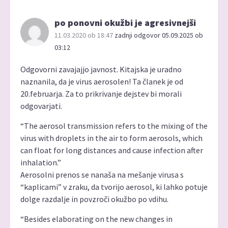
po ponovni okužbi je agresivnejši
11.03.2020 ob 18:47
zadnji odgovor 05.09.2025 ob
03:12
Odgovorni zavajajjo javnost. Kitajska je uradno
naznanila, da je virus aerosolen! Ta članek je od
20.februarja. Za to prikrivanje dejstev bi morali
odgovarjati.
“The aerosol transmission refers to the mixing of the
virus with droplets in the air to form aerosols, which
can float for long distances and cause infection after
inhalation.”
Aerosolni prenos se nanaša na mešanje virusa s
“kaplicami” v zraku, da tvorijo aerosol, ki lahko potuje
dolge razdalje in povzroči okužbo po vdihu.
“Besides elaborating on the new changes in