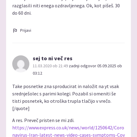
razglasili niti enega ozdravljenega. Ok, kot pišeš. 30
do 60 dni.
Prijavi
sej to ni več res
11.03.2020 ob 21:49
zadnji odgovor 05.09.2025 ob
03:12
Take posnetke zna sproducirat in naložit na yt vsak
srednješolec s parimi kolegi. Pozabil si omeniti še
tisti posnetek, ko otroška trupla tlačijo v vrečo.
[/quote]
A res. Preveč pristen se mi zdi.
https://www.express.co.uk/news/world/1250642/Coro
navirus-Iran-latest-news-video-cases-symptoms-Cov