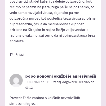
pozdraviti,tisti del kateri pa deluje dolgoročno, kot
recimo hepatitis na jetra, tega pa še ne poznamo, to
vedo samo razvijalci virusa, dejansko pa me
dolgoročna norost kot posledica tega virusa sploh ne
bi presenetila, čas je da mednarodna skupnost
pritisne na Kitajsko in naj za Božjo voljo vendarle
izplunejo vakcino, saj vemo da ni bojnega strupa brez
antidota.
Prijavi
popo ponovni okužbi je agresivnejši
11.03.2020 ob 11:13
zadnji odgovor 05.09.2025 ob
03:12
Prevedeš? Me zanima o kakšnih nevroloških
simptomih gre…