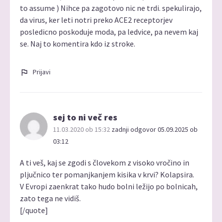
to assume ) Nihce pa zagotovo nic ne trdi. spekulirajo,
da virus, ker leti notri preko ACE2 receptorjev
posledicno poskoduje moda, pa ledvice, pa nevem kaj
se. Naj to komentira kdo iz stroke.
Prijavi
sej to ni več res
11.03.2020 ob 15:32
zadnji odgovor 05.09.2025 ob
03:12
A ti veš, kaj se zgodi s človekom z visoko vročino in
pljučnico ter pomanjkanjem kisika v krvi? Kolapsira.
V Evropi zaenkrat tako hudo bolni ležijo po bolnicah,
zato tega ne vidiš.
[/quote]