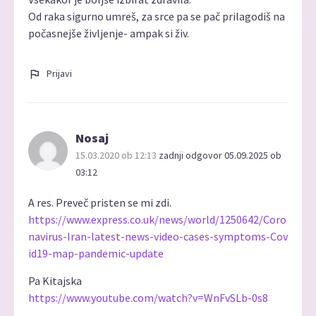
Od raka sigurno umreš, za srce pa se pač prilagodiš na
počasnejše življenje- ampak si živ.
Prijavi
Nosaj
15.03.2020 ob 12:13
zadnji odgovor 05.09.2025 ob
03:12
A res. Preveč pristen se mi zdi.
https://www.express.co.uk/news/world/1250642/Coro
navirus-Iran-latest-news-video-cases-symptoms-Cov
id19-map-pandemic-update
Pa Kitajska
https://www.youtube.com/watch?v=WnFvSLb-0s8