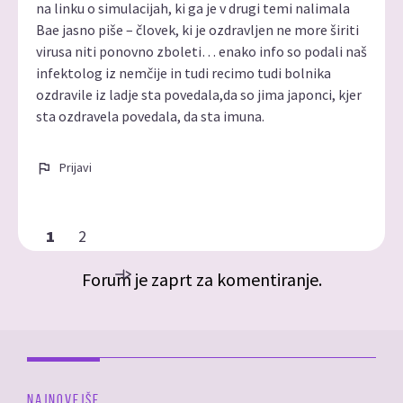
na linku o simulacijah, ki ga je v drugi temi nalimala
Bae jasno piše – človek, ki je ozdravljen ne more širiti
virusa niti ponovno zboleti… enako info so podali naš
infektolog iz nemčije in tudi recimo tudi bolnika
ozdravile iz ladje sta povedala,da so jima japonci, kjer
sta ozdravela povedala, da sta imuna.
Prijavi
1
2
Forum je zaprt za komentiranje.
NAJNOVEJŠE