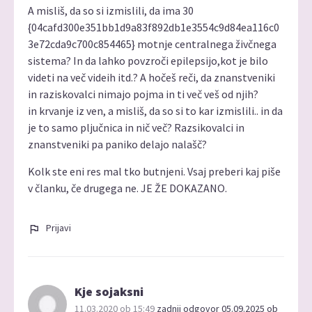
A misliš, da so si izmislili, da ima 30
{04cafd300e351bb1d9a83f892db1e3554c9d84ea116c0
3e72cda9c700c854465} motnje centralnega živčnega
sistema? In da lahko povzroči epilepsijo,kot je bilo
videti na več videih itd.? A hočeš reči, da znanstveniki
in raziskovalci nimajo pojma in ti več veš od njih?
in krvanje iz ven, a misliš, da so si to kar izmislili.. in da
je to samo pljučnica in nič več? Razsikovalci in
znanstveniki pa paniko delajo nalašč?
Kolk ste eni res mal tko butnjeni. Vsaj preberi kaj piše
v članku, če drugega ne. JE ŽE DOKAZANO.
Prijavi
Kje sojaksni
11.03.2020 ob 15:49
zadnji odgovor 05.09.2025 ob