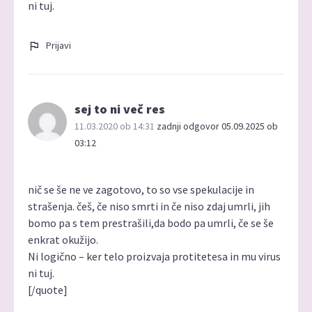
ni tuj.
Prijavi
sej to ni več res
11.03.2020 ob 14:31
zadnji odgovor 05.09.2025 ob
03:12
nič se še ne ve zagotovo, to so vse spekulacije in
strašenja. češ, če niso smrti in če niso zdaj umrli, jih
bomo pa s tem prestrašili,da bodo pa umrli, če se še
enkrat okužijo.
Ni logično – ker telo proizvaja protitetesa in mu virus
ni tuj.
[/quote]