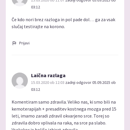
03:12
Če kdo nori brez razloga in pol pade dol… ga za vsak
slučaj testirajte na korono.
Prijavi
Laična razlaga
15.03.2020 ob 12:03
zadnji odgovor 05.09.2025 ob
03:12
Komentiram samo zdravila. Veliko nas, ki smo bili na
kemoterapijah + presaditev kostnega mozga pred 15
leti, imamo zaradi zdravil okvarjeno srce. Torej so
zdravila dobro vplivala na raka, na srce pa slabo.
Vsekakor je boljše izbirat zdravila.