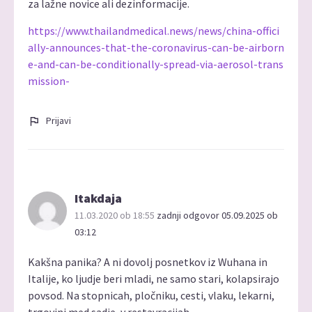
za lažne novice ali dezinformacije.
https://www.thailandmedical.news/news/china-offici
ally-announces-that-the-coronavirus-can-be-airborn
e-and-can-be-conditionally-spread-via-aerosol-trans
mission-
Prijavi
Itakdaja
11.03.2020 ob 18:55
zadnji odgovor 05.09.2025 ob
03:12
Kakšna panika? A ni dovolj posnetkov iz Wuhana in
Italije, ko ljudje beri mladi, ne samo stari, kolapsirajo
povsod. Na stopnicah, pločniku, cesti, vlaku, lekarni,