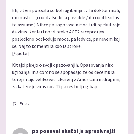
Eh, v tem porocilu so bolj ugibanja… Ta doktor misli,
oni misli… (could also be a possible / it could lead us
to assume ) Nihce pa zagotovo nic ne trdi. spekulirajo,
da virus, ker leti notri preko ACE2 receptorjev
posledicno poskoduje moda, pa ledvice, pa nevem kaj
se. Naj to komentira kdo iz stroke.
[/quote]
Kitajci pisejo o svoji opazovanjih. Opazovanja niso
ugibanja. In s corono se spopadajo ze od decembra,
torej imajo veliko vec izkusenj z Americani in drugimi,
za katere je virus nov. Ti pa res bolj ugibajo.
Prijavi
po ponovni okužbi je agresivnejši