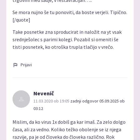
trgovini med sadje, v restavracijah…..
Se mora nujno še tu ponoviti, da boste verjeli. Tipično.
[/quote]
Take posnetke zna sproducirat in naložit na yt vsak
srednješolec s parimi kolegi. Pozabil si omeniti še
tisti posnetek, ko otroška trupla tlačijo v vrečo.
Prijavi
Nevenič
11.03.2020 ob 19:05
zadnji odgovor 05.09.2025 ob
03:12
Mislim, da ko virus 1x dobiš ga kar imaš. Za zelo dolgo
časa, ali za vedno. Koliko težko obolenje se iz njega
razvije, pa je od človeka do človeka različno. Rok