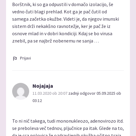
Borštnik, ki so ga odpustili v domačo izolacijo, še
vedno čuti blagi prehlad. Kot ga je pač čutil od
samega začetka okužbe. Videti je, da njegov imunski
sistem drži nekakšno ravnotežje, ker je pač že iz
osnove mlad in v dobri kondiciji. Kdaj se bo virusa
znebil, pa se najbrž nobenemu ne sanja …
Prijavi
Nojajaja
11.03.2020 ob 20:07
zadnji odgovor 05.09.2025 ob
03:12
To ni nič takega, tudi mononukleozo, adenovirozo itd.
se preboleva več tednov, pljučnice pa itak. Glede na to,
da je cca polovica že ozdravljenih okužba očitno traja