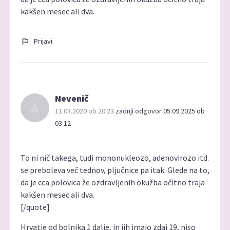
kakšen mesec ali dva.
Prijavi
Nevenič
11.03.2020 ob 20:23
zadnji odgovor 05.09.2025 ob
03:12
To ni nič takega, tudi mononukleozo, adenovirozo itd.
se preboleva več tednov, pljučnice pa itak. Glede na to,
da je cca polovica že ozdravljenih okužba očitno traja
kakšen mesec ali dva.
[/quote]
Hrvatje od bolnika 1 dalje, in jih imajo zdaj 19, niso