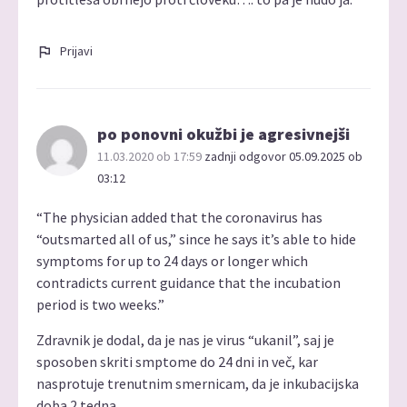
Prijavi
po ponovni okužbi je agresivnejši
11.03.2020 ob 17:59
zadnji odgovor 05.09.2025 ob
03:12
“The physician added that the coronavirus has
“outsmarted all of us,” since he says it’s able to hide
symptoms for up to 24 days or longer which
contradicts current guidance that the incubation
period is two weeks.”
Zdravnik je dodal, da je nas je virus “ukanil”, saj je
sposoben skriti smptome do 24 dni in več, kar
nasprotuje trenutnim smernicam, da je inkubacijska
doba 2 tedna.