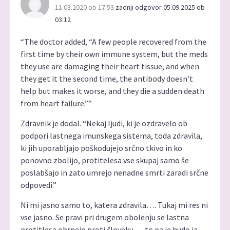
11.03.2020 ob 17:53
zadnji odgovor 05.09.2025 ob
03:12
“The doctor added, “A few people recovered from the
first time by their own immune system, but the meds
they use are damaging their heart tissue, and when
they get it the second time, the antibody doesn’t
help but makes it worse, and they die a sudden death
from heart failure.””
Zdravnik je dodal. “Nekaj ljudi, ki je ozdravelo ob
podpori lastnega imunskega sistema, toda zdravila,
ki jih uporabljajo poškodujejo srčno tkivo in ko
ponovno zbolijo, protitelesa vse skupaj samo še
poslabšajo in zato umrejo nenadne smrti zaradi srčne
odpovedi.”
Ni mi jasno samo to, katera zdravila…. Tukaj mi res ni
vse jasno. Se pravi pri drugem obolenju se lastna
protitlesa obrnejo proti človeku…. to pa je hudo ja.