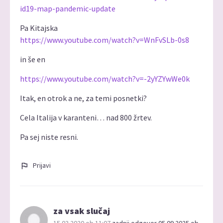
id19-map-pandemic-update
Pa Kitajska
https://www.youtube.com/watch?v=WnFvSLb-0s8
in še en
https://www.youtube.com/watch?v=-2yYZYwWe0k
Itak, en otrok a ne, za temi posnetki?
Cela Italija v karanteni… nad 800 žrtev.
Pa sej niste resni.
Prijavi
za vsak slučaj
15.03.2020 ob 11:07
zadnji odgovor 05.09.2025 ob