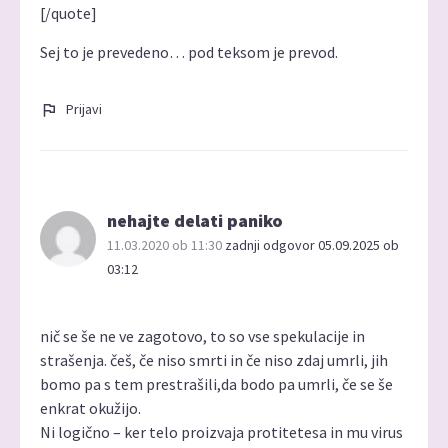
[/quote]
Sej to je prevedeno… pod teksom je prevod.
Prijavi
nehajte delati paniko
11.03.2020 ob 11:30
zadnji odgovor 05.09.2025 ob
03:12
nič se še ne ve zagotovo, to so vse spekulacije in
strašenja. češ, če niso smrti in če niso zdaj umrli, jih
bomo pa s tem prestrašili,da bodo pa umrli, če se še
enkrat okužijo.
Ni logično – ker telo proizvaja protitetesa in mu virus