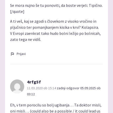
Se mora nujno še tu ponoviti, da boste verjeli. Tipično.
[/quote]
A ti veš, kaj se zgodi s človekom z visoko vročino in
pljučnico ter pomanjkanjem kisika v krvi? Kolapsira.
V Evropi zaenkrat tako hudo bolni ležijo po bolnicah,
zato tega ne vidiš.
Prijavi
4rfg5f
11.03.2020 ob 15:14
zadnji odgovor 05.09.2025 ob
03:12
Eh, v tem porocilu so bolj ugibanja… Ta doktor misli,
oni misli… (could also be a possible / it could lead us