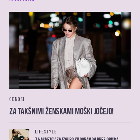
ODNOSI
Za takšnimi ženskami moški jočejo!
LIFESTYLE
7 nasvetov za izgubo kilogramov brez obiska