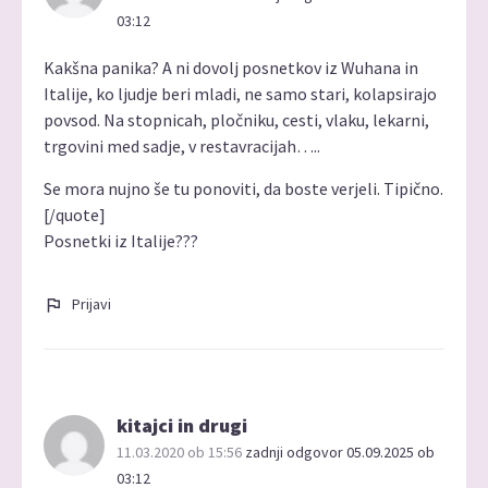
03:12
Kakšna panika? A ni dovolj posnetkov iz Wuhana in
Italije, ko ljudje beri mladi, ne samo stari, kolapsirajo
povsod. Na stopnicah, pločniku, cesti, vlaku, lekarni,
trgovini med sadje, v restavracijah…..
Se mora nujno še tu ponoviti, da boste verjeli. Tipično.
[/quote]
Posnetki iz Italije???
Prijavi
kitajci in drugi
11.03.2020 ob 15:56
zadnji odgovor 05.09.2025 ob
03:12