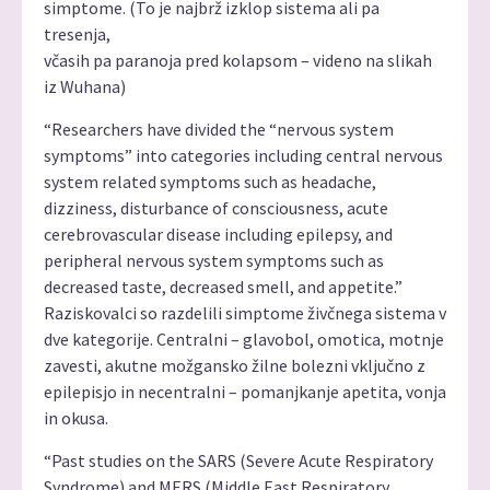
simptome. (To je najbrž izklop sistema ali pa
tresenja,
včasih pa paranoja pred kolapsom – videno na slikah
iz Wuhana)
“Researchers have divided the “nervous system
symptoms” into categories including central nervous
system related symptoms such as headache,
dizziness, disturbance of consciousness, acute
cerebrovascular disease including epilepsy, and
peripheral nervous system symptoms such as
decreased taste, decreased smell, and appetite.”
Raziskovalci so razdelili simptome živčnega sistema v
dve kategorije. Centralni – glavobol, omotica, motnje
zavesti, akutne možgansko žilne bolezni vključno z
epilepisjo in necentralni – pomanjkanje apetita, vonja
in okusa.
“Past studies on the SARS (Severe Acute Respiratory
Syndrome) and MERS (Middle East Respiratory