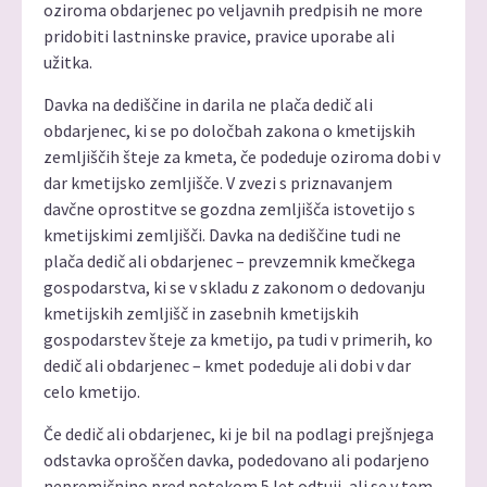
oziroma obdarjenec po veljavnih predpisih ne more
pridobiti lastninske pravice, pravice uporabe ali
užitka.
Davka na dediščine in darila ne plača dedič ali
obdarjenec, ki se po določbah zakona o kmetijskih
zemljiščih šteje za kmeta, če podeduje oziroma dobi v
dar kmetijsko zemljišče. V zvezi s priznavanjem
davčne oprostitve se gozdna zemljišča istovetijo s
kmetijskimi zemljišči. Davka na dediščine tudi ne
plača dedič ali obdarjenec – prevzemnik kmečkega
gospodarstva, ki se v skladu z zakonom o dedovanju
kmetijskih zemljišč in zasebnih kmetijskih
gospodarstev šteje za kmetijo, pa tudi v primerih, ko
dedič ali obdarjenec – kmet podeduje ali dobi v dar
celo kmetijo.
Če dedič ali obdarjenec, ki je bil na podlagi prejšnjega
odstavka oproščen davka, podedovano ali podarjeno
nepremičnino pred potekom 5 let odtuji, ali se v tem