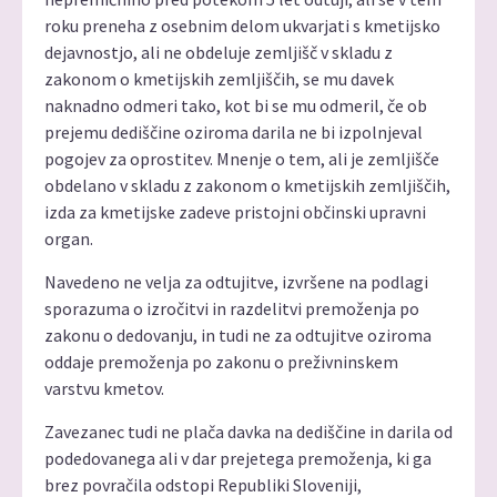
roku preneha z osebnim delom ukvarjati s kmetijsko
dejavnostjo, ali ne obdeluje zemljišč v skladu z
zakonom o kmetijskih zemljiščih, se mu davek
naknadno odmeri tako, kot bi se mu odmeril, če ob
prejemu dediščine oziroma darila ne bi izpolnjeval
pogojev za oprostitev. Mnenje o tem, ali je zemljišče
obdelano v skladu z zakonom o kmetijskih zemljiščih,
izda za kmetijske zadeve pristojni občinski upravni
organ.
Navedeno ne velja za odtujitve, izvršene na podlagi
sporazuma o izročitvi in razdelitvi premoženja po
zakonu o dedovanju, in tudi ne za odtujitve oziroma
oddaje premoženja po zakonu o preživninskem
varstvu kmetov.
Zavezanec tudi ne plača davka na dediščine in darila od
podedovanega ali v dar prejetega premoženja, ki ga
brez povračila odstopi Republiki Sloveniji,