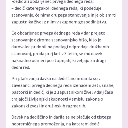
-dedič ali obdarjenec prvega dednega reda;
– dedič kateregakoli dednega reda, ki podeduje
stanovanje, če nima drugega stanovanja in je ob smrti
zapustnika živel z njim v skupnem gospodinjstvu.
Če obdarjenec prvega dednega reda v dar prejeto
stanovanje oziroma stanovanjsko hišo, ki jo je
darovalec pridobil na podlagi odprodaje družbenih
stanovanj, proda prej kot v 3 letih, se mu davek
naknadno odmeri po stopnjah, ki veljajo za drugi
dedni red.
Pri plačevanju davka na dediščino in darila so z
zavezanci prvega dednega reda izenačeni zeti, snahe,
pastorki in dedič, ki je z zapustnikom živel v dalj časa
trajajoči življenjski skupnosti v smislu zakona o
zakonski zvezi in družinskih razmerjih.
Davek na dediščino in darila se ne plačuje od tistega
nepremičnega premoženja, na katerem dedič