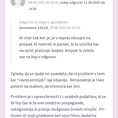
09.06.2025 ob 03:05
zadnji odgovor 11.06.2025 ob
14:28
Odgovor na objavo uporabnika
Anonimno 10228
, 09.06.2025 ob 02:50
AI chat tak kot je, je v naprej obsojen na
propad. AI namreč ni pamet, ki bi izločila kar
na splet plasirajo budale. Ampak le zvleče
vse na kup v odgovor.
Zgleda, da se ljudje ne zavedate, da ni problem v tem
kar “ravnozemljaši” kje objavijo. Nenazadnje je tako
potem na vsakem, da eliminira kar želi.
Problem je v sprevrženosti t.i. uradnih podatkov, ki se
že lep čas le še eno sredstvo propagande,
nategovanja in pranja možganov širokih množic. Pri
čemer UI služi predvsem kot novi filter, dodatna