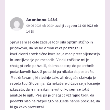
Anonimno 1434
09.06.2025 ob 02:34
zadnji odgovor 11.06.2025 ob
14:28
Sprva sem se cele zadeve lotil sila optimistično in
pričakoval, da mi bo v roku keks postregel s
koeficienti statistične korelacije med precepljenostjo
in umrljivostjo po mesecih. V neki točki se mi je
chatgpt celo pohvalil, da ima dostop do potrebnih
podatkovnih baz. S podatki pa nikako da postreže.
Med državami, ki slednje tako ali drugače skrivajo je
seveda tudi Slovenija. Za nekatere države se je kasneje
izkazalo, da je marsikaj na voljo, ko sem se lotil
analize le njih. Prej pa je chatgpt vztrajno trdil, da
podatki niso na razpolago ne glede na vse poskuse, da
bi ga kako pretental.