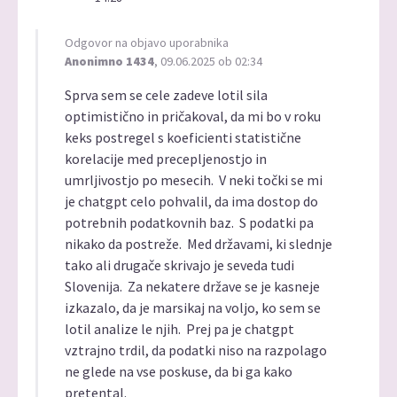
Odgovor na objavo uporabnika
Anonimno 1434
, 09.06.2025 ob 02:34
Sprva sem se cele zadeve lotil sila
optimistično in pričakoval, da mi bo v roku
keks postregel s koeficienti statistične
korelacije med precepljenostjo in
umrljivostjo po mesecih. V neki točki se mi
je chatgpt celo pohvalil, da ima dostop do
potrebnih podatkovnih baz. S podatki pa
nikako da postreže. Med državami, ki slednje
tako ali drugače skrivajo je seveda tudi
Slovenija. Za nekatere države se je kasneje
izkazalo, da je marsikaj na voljo, ko sem se
lotil analize le njih. Prej pa je chatgpt
vztrajno trdil, da podatki niso na razpolago
ne glede na vse poskuse, da bi ga kako
pretental.