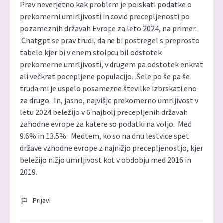
Prav neverjetno kak problem je poiskati podatke o
prekomerni umirljivosti in covid precepljenosti po
pozameznih državah Evrope za leto 2024, na primer.
Chatgpt se prav trudi, da ne bi postregel s preprosto
tabelo kjer bi v enem stolpcu bil odstotek
prekomerne umrljivosti, v drugem pa odstotek enkrat
ali večkrat pocepljene populacijo. Šele po še pa še
truda mi je uspelo posamezne številke izbrskati eno
za drugo. In, jasno, najvišjo prekomerno umrljivost v
letu 2024 beležijo v 6 najbolj precepljenih državah
zahodne evrope za katere so podatki na voljo. Med
9.6% in 13.5%. Medtem, ko so na dnu lestvice spet
države vzhodne evrope z najnižjo precepljenostjo, kjer
beležijo nižjo umrljivost kot v obdobju med 2016 in
2019.
Prijavi