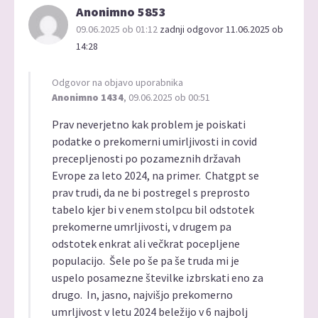
Anonimno 5853
09.06.2025 ob 01:12
zadnji odgovor 11.06.2025 ob
14:28
Odgovor na objavo uporabnika
Anonimno 1434
, 09.06.2025 ob 00:51
Prav neverjetno kak problem je poiskati
podatke o prekomerni umirljivosti in covid
precepljenosti po pozameznih državah
Evrope za leto 2024, na primer. Chatgpt se
prav trudi, da ne bi postregel s preprosto
tabelo kjer bi v enem stolpcu bil odstotek
prekomerne umrljivosti, v drugem pa
odstotek enkrat ali večkrat pocepljene
populacijo. Šele po še pa še truda mi je
uspelo posamezne številke izbrskati eno za
drugo. In, jasno, najvišjo prekomerno
umrljivost v letu 2024 beležijo v 6 najbolj