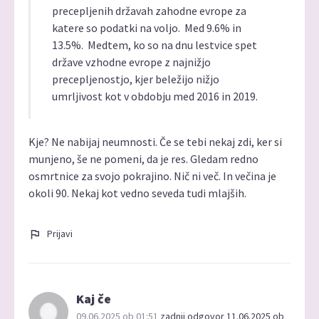
precepljenih državah zahodne evrope za
katere so podatki na voljo. Med 9.6% in
13.5%. Medtem, ko so na dnu lestvice spet
države vzhodne evrope z najnižjo
precepljenostjo, kjer beležijo nižjo
umrljivost kot v obdobju med 2016 in 2019.
Kje? Ne nabijaj neumnosti. Če se tebi nekaj zdi, ker si
munjeno, še ne pomeni, da je res. Gledam redno
osmrtnice za svojo pokrajino. Nič ni več. In večina je
okoli 90. Nekaj kot vedno seveda tudi mlajših.
Prijavi
Kaj če
09.06.2025 ob 01:51
zadnji odgovor 11.06.2025 ob