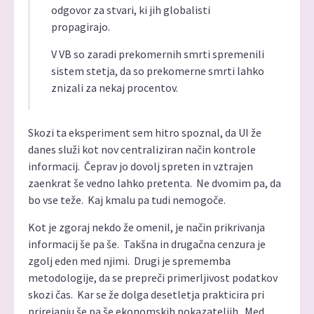
odgovor za stvari, ki jih globalisti
propagirajo.
V VB so zaradi prekomernih smrti spremenili
sistem stetja, da so prekomerne smrti lahko
znizali za nekaj procentov.
Skozi ta eksperiment sem hitro spoznal, da UI že
danes služi kot nov centraliziran način kontrole
informacij. Čeprav jo dovolj spreten in vztrajen
zaenkrat še vedno lahko pretenta. Ne dvomim pa, da
bo vse teže. Kaj kmalu pa tudi nemogoče.
Kot je zgoraj nekdo že omenil, je način prikrivanja
informacij še pa še. Takšna in drugačna cenzura je
zgolj eden med njimi. Drugi je sprememba
metodologije, da se prepreči primerljivost podatkov
skozi čas. Kar se že dolga desetletja prakticira pri
prirejanju še pa še ekonomskih pokazateljih. Med