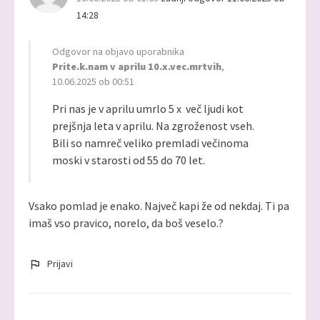
14:28
Odgovor na objavo uporabnika
Prite.k.nam v aprilu 10.x.vec.mrtvih
,
10.06.2025 ob 00:51
Pri nas je v aprilu umrlo 5 x več ljudi kot
prejšnja leta v aprilu. Na zgroženost vseh.
Bili so namreč veliko premladi večinoma
moski v starosti od 55 do 70 let.
Vsako pomlad je enako. Največ kapi že od nekdaj. Ti pa
imaš vso pravico, norelo, da boš veselo.?
Prijavi