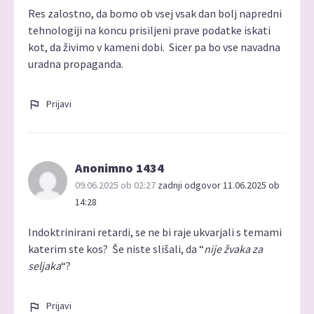
Res zalostno, da bomo ob vsej vsak dan bolj napredni
tehnologiji na koncu prisiljeni prave podatke iskati
kot, da živimo v kameni dobi. Sicer pa bo vse navadna
uradna propaganda.
Prijavi
Anonimno 1434
09.06.2025 ob 02:27
zadnji odgovor 11.06.2025 ob
14:28
Indoktrinirani retardi, se ne bi raje ukvarjali s temami
katerim ste kos? Še niste slišali, da “
nije žvaka za
seljaka
“?
Prijavi