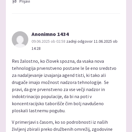
Prijavi
Anonimno 1434
09.06.2025 ob 02:58
zadnji odgovor 11.06.2025 ob
14:28
Res žalostno, ko človek spozna, da vsaka nova
tehnologija prvenstveno postane le še eno sredstvo
za nadaljevanje izvajanja agend tisti, ki tako ali
drugače imajo možnost nadzora tehnologije. Se
pravi, da gre prvenstveno za vse večji nadzor in
indoktrinacijo populacije, da bi na poti v
koncentracijsko taborišče čim bolj navdušeno
ploskali lastnemu pogubu.
V primerjavi s časom, ko so podrobnosti iz naših
življenj zbirali preko družbenih omrežij, zgodovine