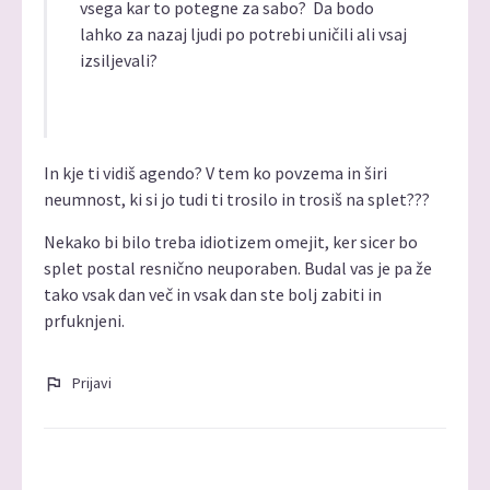
vsega kar to potegne za sabo? Da bodo
lahko za nazaj ljudi po potrebi uničili ali vsaj
izsiljevali?
In kje ti vidiš agendo? V tem ko povzema in širi
neumnost, ki si jo tudi ti trosilo in trosiš na splet???
Nekako bi bilo treba idiotizem omejit, ker sicer bo
splet postal resnično neuporaben. Budal vas je pa že
tako vsak dan več in vsak dan ste bolj zabiti in
prfuknjeni.
Prijavi