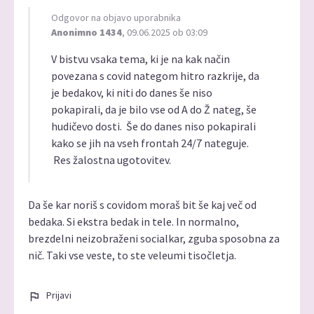
Odgovor na objavo uporabnika
Anonimno 1434
, 09.06.2025 ob 03:09
V bistvu vsaka tema, ki je na kak način
povezana s covid nategom hitro razkrije, da
je bedakov, ki niti do danes še niso
pokapirali, da je bilo vse od A do Ž nateg, še
hudičevo dosti. Še do danes niso pokapirali
kako se jih na vseh frontah 24/7 nateguje.
Res žalostna ugotovitev.
Da še kar noriš s covidom moraš bit še kaj več od
bedaka. Si ekstra bedak in tele. In normalno,
brezdelni neizobraženi socialkar, zguba sposobna za
nič. Taki vse veste, to ste veleumi tisočletja.
Prijavi