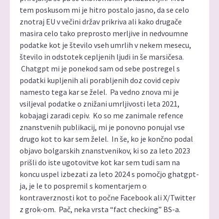
tem poskusom mi je hitro postalo jasno, da se celo
znotraj EU v večini držav prikriva ali kako drugače
masira celo tako preprosto merljive in nedvoumne
podatke kot je število vseh umrlih v nekem mesecu,
število in odstotek cepljenih ljudi in še marsičesa.
Chatgpt mi je ponekod sam od sebe postregel s
podatki kupljenih ali porabljenih doz covid cepiv
namesto tega kar se želel. Pa vedno znova mi je
vsiljeval podatke o znižani umrljivosti leta 2021,
kobajagi zaradi cepiv. Ko so me zanimale refence
znanstvenih publikacij, mi je ponovno ponujal vse
drugo kot to kar sem želel. In še, ko je končno podal
objavo bolgarskih znanstvenikov, ki so za leto 2023
prišli do iste ugotovitve kot kar sem tudi sam na
koncu uspel izbezati za leto 2024 s pomočjo ghatgpt-
ja, je le to pospremil s komentarjem o
kontraverznosti kot to počne Facebook ali X/Twitter
z grok-om. Pač, neka vrsta “fact checking” BS-a.