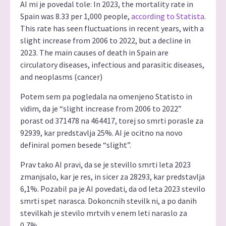
AI mi je povedal tole: In 2023, the mortality rate in
Spain was 8.33 per 1,000 people,
according to Statista
.
This rate has seen fluctuations in recent years, with a
slight increase from 2006 to 2022, but a decline in
2023. The main causes of death in Spain are
circulatory diseases, infectious and parasitic diseases,
and neoplasms (cancer)
Potem sem pa pogledala na omenjeno Statisto in
vidim, da je “slight increase from 2006 to 2022”
porast od 371478 na 464417, torej so smrti porasle za
92939, kar predstavlja 25%. AI je ocitno na novo
definiral pomen besede “slight”.
Prav tako AI pravi, da se je stevillo smrti leta 2023
zmanjsalo, kar je res, in sicer za 28293, kar predstavlja
6,1%. Pozabil pa je AI povedati, da od leta 2023 stevilo
smrti spet narasca. Dokoncnih stevilk ni, a po danih
stevilkah je stevilo mrtvih v enem leti naraslo za
0,7%.