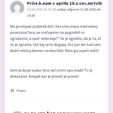
Prite.k.nam v aprilu 10.x.vec.mrtvih
10.06.2025 ob 01:08
zadnji odgovor 11.06.2025 ob
14:28
Ma ja ampak podatek drži. Ker.smo.mala med seboj
povezana fara, se srečujemo na pogrebih in
zgražamo, a spet neka kap?? Se je zgodilo, da je ta, ki
se je zgražal, češ kaj se.to dogaja, čez par dni tud sam
dobil rešilca domov na dvorišče. Niso ga uspeli rešiti.
Vem ja da.jw vsako leto več smrti spo.madi! To je
dokazano. Ampak kar je preveč je preveč.
Prijavi