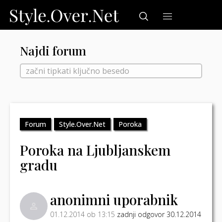
Najdi forum
Forum
Style.Over.Net
Poroka
Poroka na Ljubljanskem
gradu
anonimni uporabnik
01.12.2014 ob 13:15
zadnji odgovor 30.12.2014