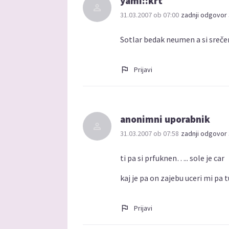
yami::krt
31.03.2007 ob 07:00
zadnji odgovor 
Sotlar bedak neumen a si srečen
Prijavi
anonimni uporabnik
31.03.2007 ob 07:58
zadnji odgovor 
ti pa si prfuknen….. sole je car
kaj je pa on zajebu uceri mi pa t
Prijavi