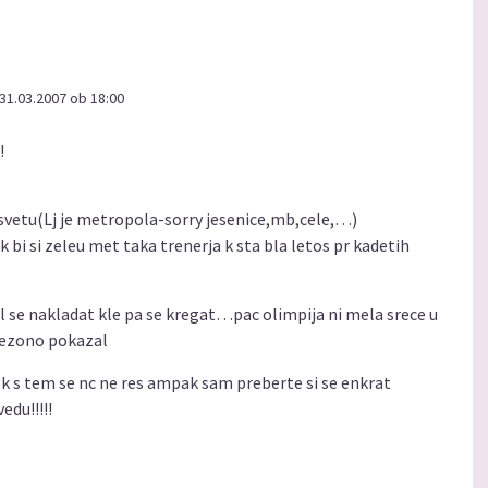
31.03.2007 ob 18:00
!
 svetu(Lj je metropola-sorry jesenice,mb,cele,…)
k bi si zeleu met taka trenerja k sta bla letos pr kadetih
ol se nakladat kle pa se kregat…pac olimpija ni mela srece u
sezono pokazal
 k s tem se nc ne res ampak sam preberte si se enkrat
edu!!!!!