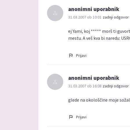
anonimni uporabnik
31.03.2007 ob 10:01
zadnji odgovor 
ej Yami, koj ***** morš ti guvo
mestu. A veš kva bi naredu: US
Prijavi
anonimni uporabnik
31.03.2007 ob 16:08
zadnji odgovor 
glede na okološčine moje sožal
Prijavi