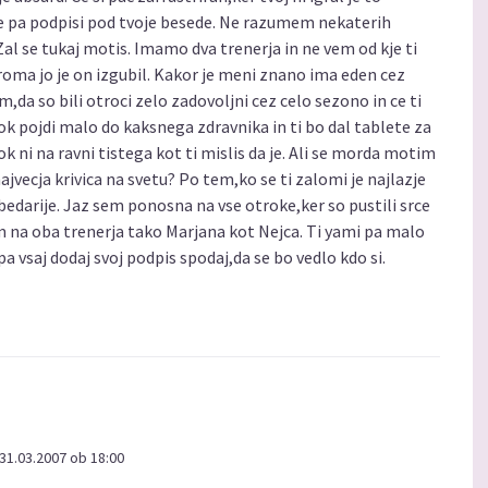
 se pa podpisi pod tvoje besede. Ne razumem nekaterih
Zal se tukaj motis. Imamo dva trenerja in ne vem od kje ti
iroma jo je on izgubil. Kakor je meni znano ima eden cez
,da so bili otroci zelo zadovoljni cez celo sezono in ce ti
rok pojdi malo do kaksnega zdravnika in ti bo dal tablete za
k ni na ravni tistega kot ti mislis da je. Ali se morda motim
najvecja krivica na svetu? Po tem,ko se ti zalomi je najlazje
darije. Jaz sem ponosna na vse otroke,ker so pustili srce
m na oba trenerja tako Marjana kot Nejca. Ti yami pa malo
 pa vsaj dodaj svoj podpis spodaj,da se bo vedlo kdo si.
31.03.2007 ob 18:00