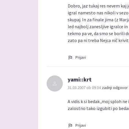
Dobro, jaz tukaj res nevem kaj 
igral namesto nas nikoli v sezo
skupaj. In za finale jima (z Ma
led najbolj zanesljive igralce in
tekmo pa ve, da smo se borili d
zato pa ni treba Nejca nič krivit
Prijavi
yami::krt
31.03.2007 ob 09:34
zadnji odgovor 
A vidis k si bedak ,moj sploh ne
zalostno tako izgubiti po beda
Prijavi