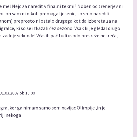
je mel Nejc za naredit v finalni tekmi? Noben od trenerjev ni
ni, on sam ni nikoli premagal jesenic, to smo naredili
rjanom) preprosto ni ostalo drugega kot da izbereta za na
 igralce, ki so se izkazali čez sezono. Vsak ki je gledal drugo
o zadnje sekunde! Včasih pač tudi usodo presreže nesreča,
.
31.03.2007 ob 18:00
 igra ,ker ga nimam samo sem navijac Olimpije ,in je
riji nekoga