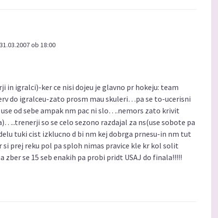
31.03.2007 ob 18:00
i in igralci)-ker ce nisi dojeu je glavno pr hokeju: team
ezerv do igralceu-zato prosm mau skuleri…pa se to-ucerisni
al use od sebe ampak nm pac ni slo….nemors zato krivit
)…..trenerji so se celo sezono razdajal za ns(use sobote pa
delu tuki cist izklucno d bi nm kej dobrga prnesu-in nm tut
kr si prej reku pol pa sploh nimas pravice kle kr kol solit
zber se 15 seb enakih pa probi pridt USAJ do finala!!!!!