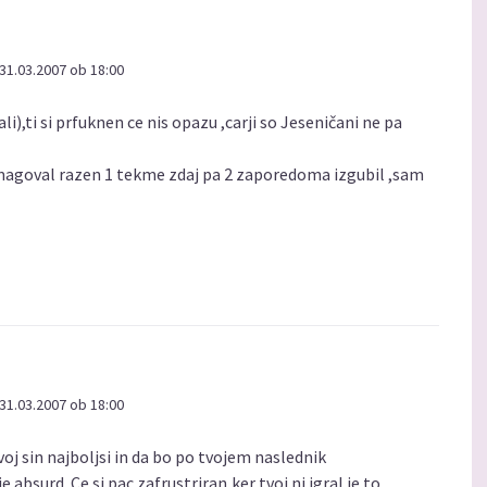
31.03.2007 ob 18:00
li),ti si prfuknen ce nis opazu ,carji so Jeseničani ne pa
prmagoval razen 1 tekme zdaj pa 2 zaporedoma izgubil ,sam
31.03.2007 ob 18:00
voj sin najboljsi in da bo po tvojem naslednik
e absurd. Ce si pac zafrustriran,ker tvoj ni igral je to