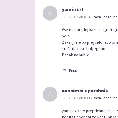
yami::krt
31.03.2007 ob 08:40
zadnji odgovor 
Vse mal poglej kako je igral(igra
Sole.
Zakaj jih je pa prej celo leto 
sreča da ni se bolj zgubu.
Bedak na kubik
Prijavi
anonimni uporabnik
31.03.2007 ob 09:12
zadnji odgovor 
yami jaz sem prepricana,da je t
kopitarja,vendar to kar ti pises j