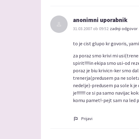
anonimni uporabnik
31.03.2007 ob 09:52
zadnji odgovor 
to je cist glupo kr govoris, yami
za poraz smo krivi mi usi(trenerj
spirit!!!!in ekipa smo usi-od r
poraz je biu krivicn-ker smo d
trenerja(predusem pa ne soleta
nedelje)-predusem pa sole k je 
je!!!!!!! ce si pa samo navijac ko
komu pamet!-pejt sam na led pa 
Prijavi