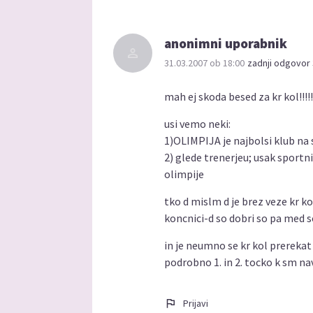
anonimni uporabnik
31.03.2007 ob 18:00
zadnji odgovor 
mah ej skoda besed za kr kol!!!!!
usi vemo neki:
1)OLIMPIJA je najbolsi klub na
2) glede trenerjeu; usak sportni
olimpije
tko d mislm d je brez veze kr k
koncnici-d so dobri so pa med 
in je neumno se kr kol prerekat
podrobno 1. in 2. tocko k sm nav
Prijavi