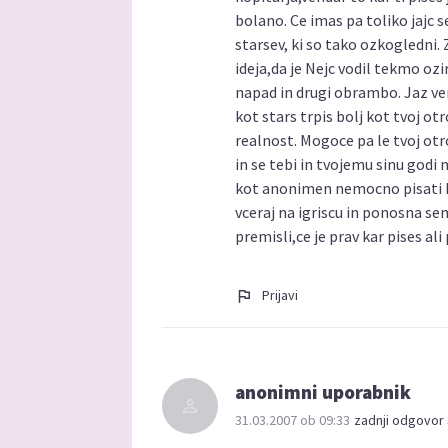
bolano. Ce imas pa toliko jajc
starsev, ki so tako ozkogledni. 
ideja,da je Nejc vodil tekmo oz
napad in drugi obrambo. Jaz vem
kot stars trpis bolj kot tvoj ot
realnost. Mogoce pa le tvoj otro
in se tebi in tvojemu sinu godi 
kot anonimen nemocno pisati be
vceraj na igriscu in ponosna se
premisli,ce je prav kar pises ali
Prijavi
anonimni uporabnik
31.03.2007 ob 09:33
zadnji odgovor 