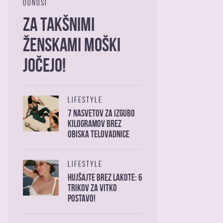
ODNOSI
Za takšnimi
ženskami moški
jočejo!
LIFESTYLE
7 nasvetov za izgubo
kilogramov brez
obiska telovadnice
LIFESTYLE
Hujšajte brez lakote: 6
trikov za vitko
postavo!