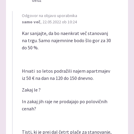
09:02
Odgovor na objavo uporabnika
samo več
, 22.05.2022 ob 10:24
Kar sanjajte, da bo naenkrat več stanovanj
na trgu. Samo najemnine bodo šlo gor za 30
do 50 %.
Hrvati so letos podražili najem apartmajev
iz 50 € na dan na 120 do 150 dnevno.
Zakaj le ?
In zakaj jih raje ne prodajajo po polovičnih
cenah?
Tisti, ki je prej dal četrt plače za stanovanje,