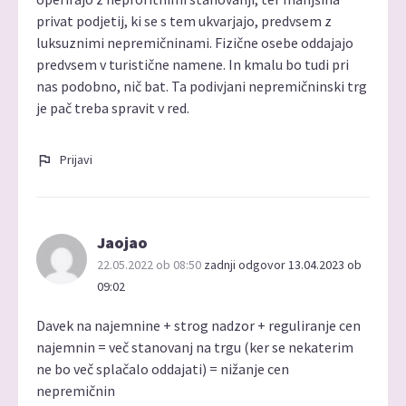
privat podjetij, ki se s tem ukvarjajo, predvsem z
luksuznimi nepremičninami. Fizične osebe oddajajo
predvsem v turistične namene. In kmalu bo tudi pri
nas podobno, nič bat. Ta podivjani nepremičninski trg
je pač treba spravit v red.
Prijavi
Jaojao
22.05.2022 ob 08:50
zadnji odgovor 13.04.2023 ob
09:02
Davek na najemnine + strog nadzor + reguliranje cen
najemnin = več stanovanj na trgu (ker se nekaterim
ne bo več splačalo oddajati) = nižanje cen
nepremičnin