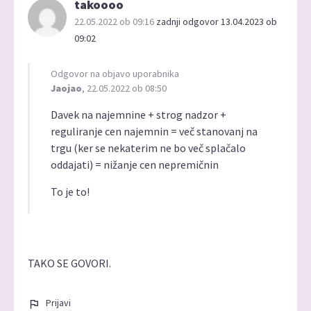
takoooo
22.05.2022 ob 09:16
zadnji odgovor 13.04.2023 ob
09:02
Odgovor na objavo uporabnika
Jaojao
, 22.05.2022 ob 08:50
Davek na najemnine + strog nadzor +
reguliranje cen najemnin = več stanovanj na
trgu (ker se nekaterim ne bo več splačalo
oddajati) = nižanje cen nepremičnin
To je to!
TAKO SE GOVORI.
Prijavi