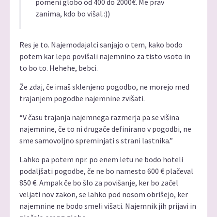
pomeni globo od 400 do 2000€. Me prav
zanima, kdo bo višal.:))
Res je to. Najemodajalci sanjajo o tem, kako bodo
potem kar lepo povišali najemnino za tisto vsoto in
to bo to. Hehehe, bebci.
Že zdaj, če imaš sklenjeno pogodbo, ne morejo med
trajanjem pogodbe najemnine zvišati.
“V času trajanja najemnega razmerja pa se višina
najemnine, če to ni drugače definirano v pogodbi, ne
sme samovoljno spreminjati s strani lastnika.”
Lahko pa potem npr. po enem letu ne bodo hoteli
podaljšati pogodbe, če ne bo namesto 600 € plačeval
850 €. Ampak če bo šlo za povišanje, ker bo začel
veljati nov zakon, se lahko pod nosom obrišejo, ker
najemnine ne bodo smeli višati. Najemnik jih prijavi in