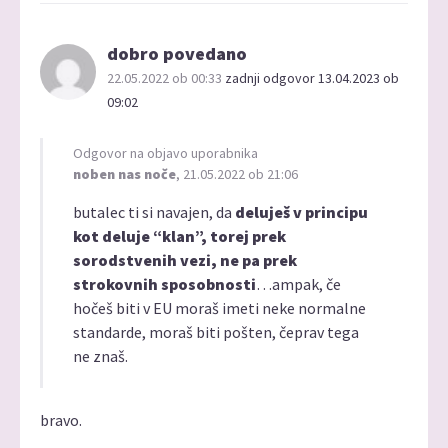
dobro povedano
22.05.2022 ob 00:33
zadnji odgovor 13.04.2023 ob
09:02
Odgovor na objavo uporabnika
noben nas noče
, 21.05.2022 ob 21:06
butalec ti si navajen, da
deluješ v principu
kot deluje “klan”, torej prek
sorodstvenih vezi, ne pa prek
strokovnih sposobnosti
…ampak, če
hočeš biti v EU moraš imeti neke normalne
standarde, moraš biti pošten, čeprav tega
ne znaš.
bravo.