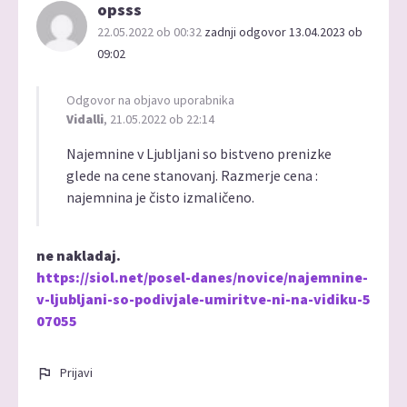
opsss
22.05.2022 ob 00:32
zadnji odgovor 13.04.2023 ob
09:02
Odgovor na objavo uporabnika
Vidalli
, 21.05.2022 ob 22:14
Najemnine v Ljubljani so bistveno prenizke
glede na cene stanovanj. Razmerje cena :
najemnina je čisto izmaličeno.
ne nakladaj.
https://siol.net/posel-danes/novice/najemnine-
v-ljubljani-so-podivjale-umiritve-ni-na-vidiku-5
07055
Prijavi