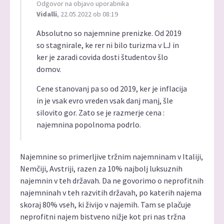
Odgovor na objavo uporabnika
Vidalli
, 22.05.2022 ob 08:19
Absolutno so najemnine prenizke. Od 2019
so stagnirale, ke rer ni bilo turizma v LJ in
ker je zaradi covida dosti študentov šlo
domov.
Cene stanovanj pa so od 2019, ker je inflacija
in je vsak evro vreden vsak danj manj, šle
silovito gor. Zato se je razmerje cena :
najemnina popolnoma podrlo.
Najemnine so primerljive tržnim najemninam v Italiji,
Nemčiji, Avstriji, razen za 10% najbolj luksuznih
najemnin v teh državah. Da ne govorimo o neprofitnih
najemninah v teh razvitih državah, po katerih najema
skoraj 80% vseh, ki živijo v najemih. Tam se plačuje
neprofitni najem bistveno nižje kot pri nas tržna