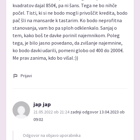
kvadratov dajal 850€, pa ni šans. Tega ne bo nihče
počel. Tisti, ki si ne bodo mogli privoščit kredita, bodo
pač šli na mansarde k tastarim. Ko bodo neprofitna
stanovanja, vam bo pa sploh odklenkalo. Sanjaj o
tem, kako boš te davke porinil najemnikom. Poleg
tega, je bilo jasno povedano, da zvišanje najemnine,
ko bodo davki udarili, pomeni globo od 400 do 2000€.
Me prav zanima, kdo bo višal.:))
Prijavi
jap jap
21.05.2022 ob 21:24
zadnji odgovor 13.04.2023 ob
09:02
Odgovor na objavo uporabnika