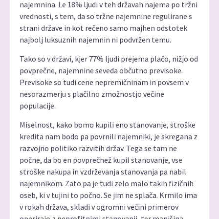
najemnina. Le 18% ljudi v teh državah najema po tržni
vrednosti, s tem, da so tržne najemnine regulirane s
strani države in kot rečeno samo majhen odstotek
najbolj luksuznih najemnin ni podvržen temu.
Tako so v državi, kjer 77% ljudi prejema plačo, nižjo od
povprečne, najemnine seveda občutno previsoke.
Previsoke so tudi cene nepremičninam in povsem v
nesorazmerju s plačilno zmožnostjo večine
populacije.
Miselnost, kako bomo kupili eno stanovanje, stroške
kredita nam bodo pa povrnili najemniki, je skregana z
razvojno politiko razvitih držav. Tega se tam ne
počne, da bo en povprečnež kupil stanovanje, vse
stroške nakupa in vzdrževanja stanovanja pa nabil
najemnikom. Zato pa je tudi zelo malo takih fizičnih
oseb, ki v tujini to počno. Se jim ne splača. Krmilo ima
v rokah država, skladi v ogromni večini primerov
operirajo z neprofitnimi stanovanji, ter manjšina