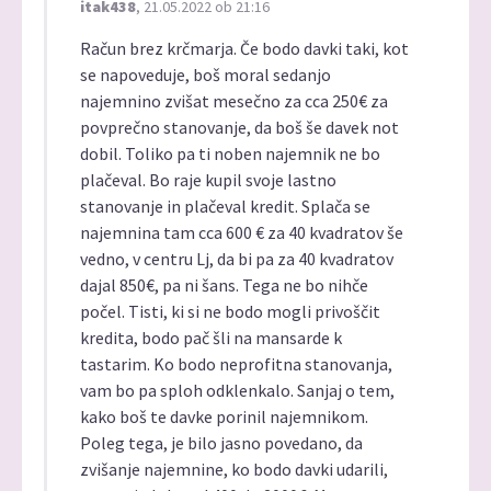
itak438
, 21.05.2022 ob 21:16
Račun brez krčmarja. Če bodo davki taki, kot
se napoveduje, boš moral sedanjo
najemnino zvišat mesečno za cca 250€ za
povprečno stanovanje, da boš še davek not
dobil. Toliko pa ti noben najemnik ne bo
plačeval. Bo raje kupil svoje lastno
stanovanje in plačeval kredit. Splača se
najemnina tam cca 600 € za 40 kvadratov še
vedno, v centru Lj, da bi pa za 40 kvadratov
dajal 850€, pa ni šans. Tega ne bo nihče
počel. Tisti, ki si ne bodo mogli privoščit
kredita, bodo pač šli na mansarde k
tastarim. Ko bodo neprofitna stanovanja,
vam bo pa sploh odklenkalo. Sanjaj o tem,
kako boš te davke porinil najemnikom.
Poleg tega, je bilo jasno povedano, da
zvišanje najemnine, ko bodo davki udarili,