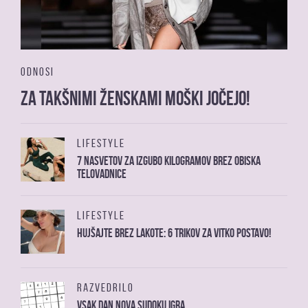
ODNOSI
Za takšnimi ženskami moški jočejo!
LIFESTYLE
7 nasvetov za izgubo kilogramov brez obiska
telovadnice
LIFESTYLE
Hujšajte brez lakote: 6 trikov za vitko postavo!
RAZVEDRILO
Vsak dan nova sudoku igra