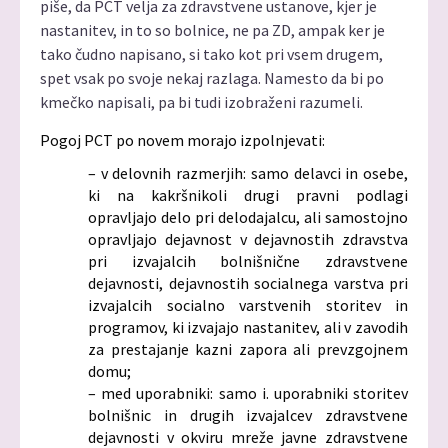
piše, da PCT velja za zdravstvene ustanove, kjer je
nastanitev, in to so bolnice, ne pa ZD, ampak ker je
tako čudno napisano, si tako kot pri vsem drugem,
spet vsak po svoje nekaj razlaga. Namesto da bi po
kmečko napisali, pa bi tudi izobraženi razumeli.
Pogoj PCT po novem morajo izpolnjevati:
– v delovnih razmerjih: samo delavci in osebe,
ki na kakršnikoli drugi pravni podlagi
opravljajo delo pri delodajalcu, ali samostojno
opravljajo dejavnost v dejavnostih zdravstva
pri izvajalcih bolnišnične zdravstvene
dejavnosti, dejavnostih socialnega varstva pri
izvajalcih socialno varstvenih storitev in
programov, ki izvajajo nastanitev, ali v zavodih
za prestajanje kazni zapora ali prevzgojnem
domu;
– med uporabniki: samo i. uporabniki storitev
bolnišnic in drugih izvajalcev zdravstvene
dejavnosti v okviru mreže javne zdravstvene