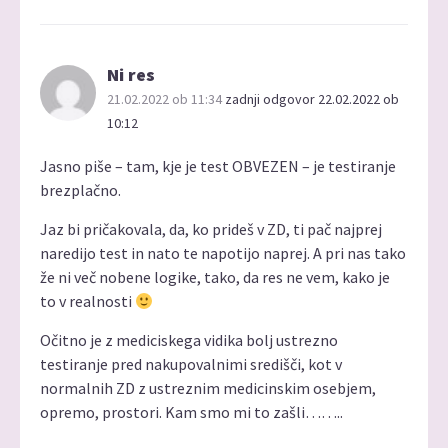
Ni res
21.02.2022 ob 11:34
zadnji odgovor 22.02.2022 ob
10:12
Jasno piše – tam, kje je test OBVEZEN – je testiranje
brezplačno.
Jaz bi pričakovala, da, ko prideš v ZD, ti pač najprej
naredijo test in nato te napotijo naprej. A pri nas tako
že ni več nobene logike, tako, da res ne vem, kako je
to v realnosti
Očitno je z mediciskega vidika bolj ustrezno
testiranje pred nakupovalnimi središči, kot v
normalnih ZD z ustreznim medicinskim osebjem,
opremo, prostori. Kam smo mi to zašli……..