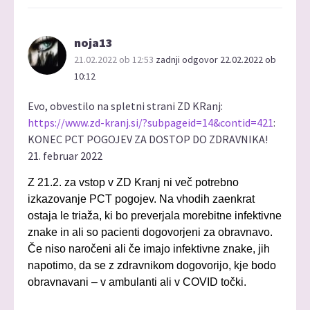
noja13
21.02.2022 ob 12:53
zadnji odgovor 22.02.2022 ob
10:12
Evo, obvestilo na spletni strani ZD KRanj:
https://www.zd-kranj.si/?subpageid=14&contid=421
:
KONEC PCT POGOJEV ZA DOSTOP DO ZDRAVNIKA!
21. februar 2022
Z 21.2. za vstop v ZD Kranj ni več potrebno
izkazovanje PCT pogojev. Na vhodih zaenkrat
ostaja le triaža, ki bo preverjala morebitne infektivne
znake in ali so pacienti dogovorjeni za obravnavo.
Če niso naročeni ali če imajo infektivne znake, jih
napotimo, da se z zdravnikom dogovorijo, kje bodo
obravnavani – v ambulanti ali v COVID točki.