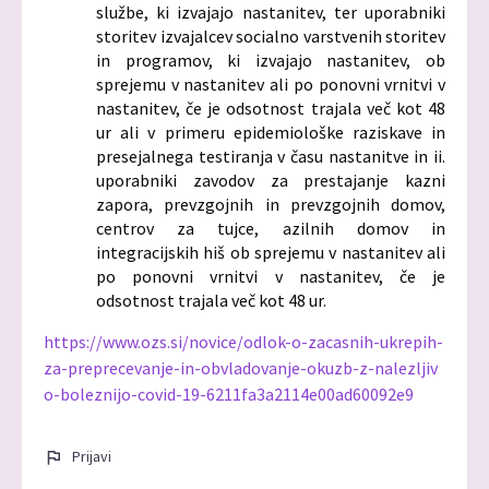
službe, ki izvajajo nastanitev, ter uporabniki
storitev izvajalcev socialno varstvenih storitev
in programov, ki izvajajo nastanitev, ob
sprejemu v nastanitev ali po ponovni vrnitvi v
nastanitev, če je odsotnost trajala več kot 48
ur ali v primeru epidemiološke raziskave in
presejalnega testiranja v času nastanitve in ii.
uporabniki zavodov za prestajanje kazni
zapora, prevzgojnih in prevzgojnih domov,
centrov za tujce, azilnih domov in
integracijskih hiš ob sprejemu v nastanitev ali
po ponovni vrnitvi v nastanitev, če je
odsotnost trajala več kot 48 ur.
https://www.ozs.si/novice/odlok-o-zacasnih-ukrepih-
za-preprecevanje-in-obvladovanje-okuzb-z-nalezljiv
o-boleznijo-covid-19-6211fa3a2114e00ad60092e9
Prijavi