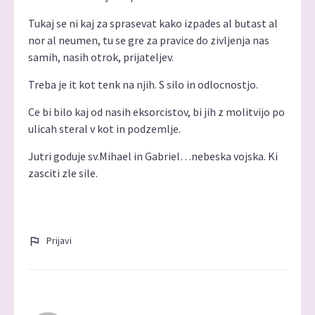
Tukaj se ni kaj za sprasevat kako izpades al butast al
nor al neumen, tu se gre za pravice do zivljenja nas
samih, nasih otrok, prijateljev.
Treba je it kot tenk na njih. S silo in odlocnostjo.
Ce bi bilo kaj od nasih eksorcistov, bi jih z molitvijo po
ulicah steral v kot in podzemlje.
Jutri goduje sv.Mihael in Gabriel…nebeska vojska. Ki
zasciti zle sile.
Prijavi