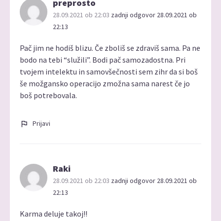
preprosto
28.09.2021 ob 22:03
zadnji odgovor 28.09.2021 ob
22:13
Pač jim ne hodiš blizu. Če zboliš se zdraviš sama. Pa ne
bodo na tebi “služili”. Bodi pač samozadostna. Pri
tvojem intelektu in samovšečnosti sem zihr da si boš
še možgansko operacijo zmožna sama narest če jo
boš potrebovala.
Prijavi
Raki
28.09.2021 ob 22:03
zadnji odgovor 28.09.2021 ob
22:13
Karma deluje takoj!!