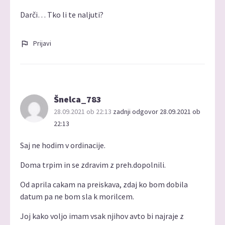
Darči… Tko li te naljuti?
Prijavi
Šnelca_783
28.09.2021 ob 22:13
zadnji odgovor 28.09.2021 ob
22:13
Saj ne hodim v ordinacije.
Doma trpim in se zdravim z preh.dopolnili.
Od aprila cakam na preiskava, zdaj ko bom dobila
datum pa ne bom sla k morilcem.
Joj kako voljo imam vsak njihov avto bi najraje z