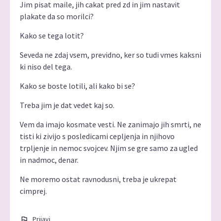
Jim pisat maile, jih cakat pred zd in jim nastavit
plakate da so morilci?
Kako se tega lotit?
Seveda ne zdaj vsem, previdno, ker so tudi vmes kaksni
ki niso del tega.
Kako se boste lotili, ali kako bi se?
Treba jim je dat vedet kaj so.
Vem da imajo kosmate vesti. Ne zanimajo jih smrti, ne
tisti ki zivijo s posledicami cepljenja in njihovo
trpljenje in nemoc svojcev. Njim se gre samo za ugled
in nadmoc, denar.
Ne moremo ostat ravnodusni, treba je ukrepat
cimprej.
Prijavi