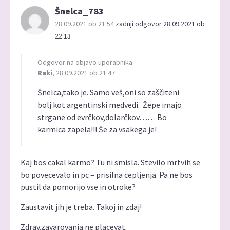
Šnelca_783
28.09.2021 ob 21:54
zadnji odgovor 28.09.2021 ob
22:13
Odgovor na objavo uporabnika
Raki
, 28.09.2021 ob 21:47
Šnelca,tako je. Samo veš,oni so zaščiteni
bolj kot argentinski medvedi. Žepe imajo
strgane od evrčkov,dolarčkov…… Bo
karmica zapela!!! Še za vsakega je!
Kaj bos cakal karmo? Tu ni smisla. Stevilo mrtvih se
bo povecevalo in pc – prisilna cepljenja. Pa ne bos
pustil da pomorijo vse in otroke?
Zaustavit jih je treba. Takoj in zdaj!
Zdrav.zavarovanja ne placevat.