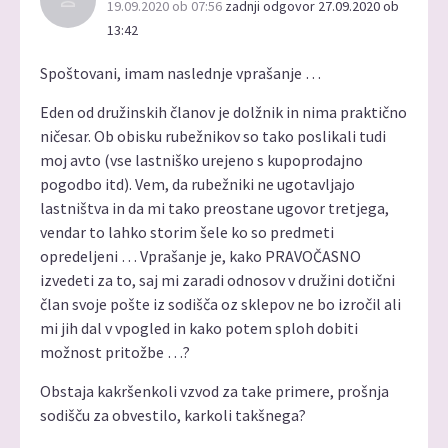
19.09.2020 ob 07:56
zadnji odgovor 27.09.2020 ob
13:42
Spoštovani, imam naslednje vprašanje …
Eden od družinskih članov je dolžnik in nima praktično
ničesar. Ob obisku rubežnikov so tako poslikali tudi
moj avto (vse lastniško urejeno s kupoprodajno
pogodbo itd). Vem, da rubežniki ne ugotavljajo
lastništva in da mi tako preostane ugovor tretjega,
vendar to lahko storim šele ko so predmeti
opredeljeni … Vprašanje je, kako PRAVOČASNO
izvedeti za to, saj mi zaradi odnosov v družini dotični
član svoje pošte iz sodišča oz sklepov ne bo izročil ali
mi jih dal v vpogled in kako potem sploh dobiti
možnost pritožbe …?
Obstaja kakršenkoli vzvod za take primere, prošnja
sodišču za obvestilo, karkoli takšnega?