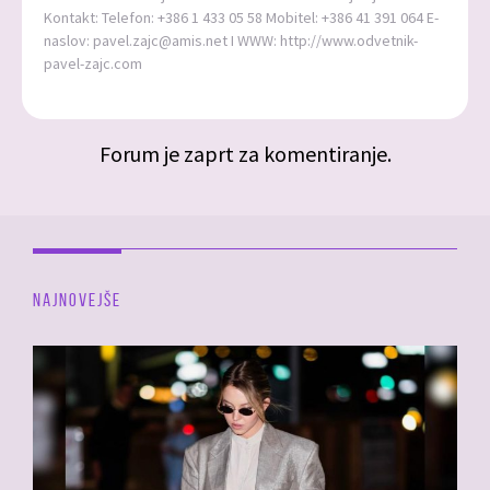
Kontakt: Telefon: +386 1 433 05 58 Mobitel: +386 41 391 064 E-
naslov: pavel.zajc@amis.net I WWW: http://www.odvetnik-
pavel-zajc.com
Forum je zaprt za komentiranje.
NAJNOVEJŠE