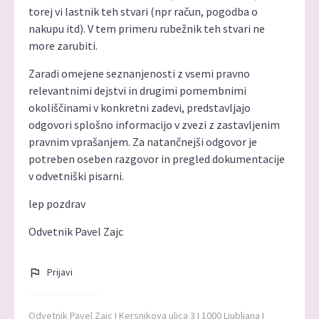
torej vi lastnik teh stvari (npr račun, pogodba o
nakupu itd). V tem primeru rubežnik teh stvari ne
more zarubiti.
Zaradi omejene seznanjenosti z vsemi pravno
relevantnimi dejstvi in drugimi pomembnimi
okoliščinami v konkretni zadevi, predstavljajo
odgovori splošno informacijo v zvezi z zastavljenim
pravnim vprašanjem. Za natančnejši odgovor je
potreben oseben razgovor in pregled dokumentacije
v odvetniški pisarni.
lep pozdrav
Odvetnik Pavel Zajc
Prijavi
Odvetnik Pavel Zajc I Kersnikova ulica 3 I 1000 Ljubljana I