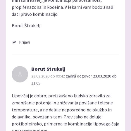
propifenazona in kodeina. V lekarni vam bodo znali
dati pravo kombinacijo.
Borut Štrukelj
Prijavi
Borut Strukelj
23.03.2020 ob 09:42
zadnji odgovor 23.03.2020 ob
11:05
Lipov čaj je dobro, preizkušeno ljudsko zdravilo za
zmanjšanje potenja in zniževanja povišane telesne
temperature, a ne deluje neposredno na okužbo in
dejavnike, povezan s tem. Prav tako ne deluje
protiboleinsko, primerna je kombinacija lipovega čaja
s paracetamolom.