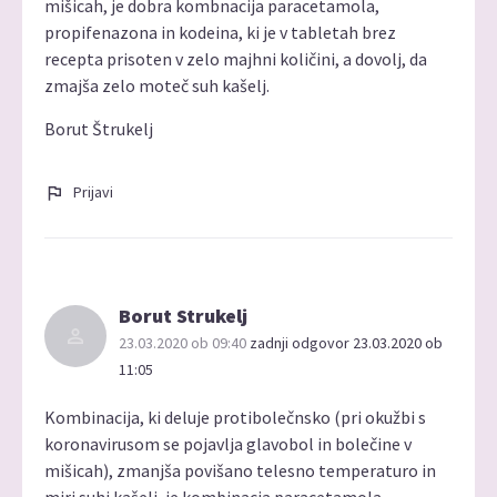
mišicah, je dobra kombnacija paracetamola,
propifenazona in kodeina, ki je v tabletah brez
recepta prisoten v zelo majhni količini, a dovolj, da
zmajša zelo moteč suh kašelj.
Borut Štrukelj
Prijavi
Borut Strukelj
23.03.2020 ob 09:40
zadnji odgovor 23.03.2020 ob
11:05
Kombinacija, ki deluje protibolečnsko (pri okužbi s
koronavirusom se pojavlja glavobol in bolečine v
mišicah), zmanjša povišano telesno temperaturo in
miri suhi kašelj, je kombinacja paracetamola,