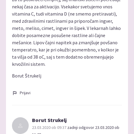
nekaj časa za aktivacijo. Vsekakor svetujemo vnos
vitamina C, tudi vitamina D (ne smemo pretiravati),
med zdravilnimi rastlinami pa priporočam ingver,
meto, meliso, cimet, ingver in šipek. V lekarnah lahko
dobite posamezne posušene rastline ali čajne
mešanice. Lipov čajni napitek pa zmanjšuje povšano
temperatro, kar je pri okužbi pomembno, v kolkor je
ta višja od 38 oC, saj s tem dodatno obremenjujejo
krvožilni sistem.
Borut Štrukelj
Prijavi
Borut Strukelj
23.03.2020 ob 09:37
zadnji odgovor 23.03.2020 ob