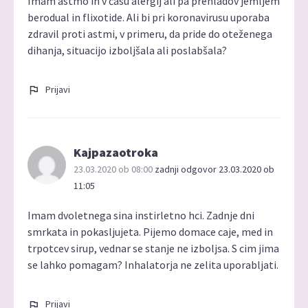
Imam astmo in v času alergij ali pa prehladov jemljem
berodual in flixotide. Ali bi pri koronavirusu uporaba
zdravil proti astmi, v primeru, da pride do oteženega
dihanja, situacijo izboljšala ali poslabšala?
Prijavi
Kajpazaotroka
23.03.2020 ob 08:00
zadnji odgovor 23.03.2020 ob
11:05
Imam dvoletnega sina instirletno hci. Zadnje dni
smrkata in pokasljujeta. Pijemo domace caje, med in
trpotcev sirup, vednar se stanje ne izboljsa. S cim jima
se lahko pomagam? Inhalatorja ne zelita uporabljati.
Prijavi