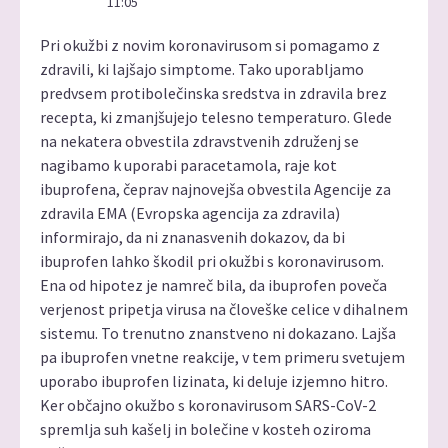
11:05
Pri okužbi z novim koronavirusom si pomagamo z
zdravili, ki lajšajo simptome. Tako uporabljamo
predvsem protibolečinska sredstva in zdravila brez
recepta, ki zmanjšujejo telesno temperaturo. Glede
na nekatera obvestila zdravstvenih združenj se
nagibamo k uporabi paracetamola, raje kot
ibuprofena, čeprav najnovejša obvestila Agencije za
zdravila EMA (Evropska agencija za zdravila)
informirajo, da ni znanasvenih dokazov, da bi
ibuprofen lahko škodil pri okužbi s koronavirusom.
Ena od hipotez je namreč bila, da ibuprofen poveča
verjenost pripetja virusa na človeške celice v dihalnem
sistemu. To trenutno znanstveno ni dokazano. Lajša
pa ibuprofen vnetne reakcije, v tem primeru svetujem
uporabo ibuprofen lizinata, ki deluje izjemno hitro.
Ker občajno okužbo s koronavirusom SARS-CoV-2
spremlja suh kašelj in bolečine v kosteh oziroma