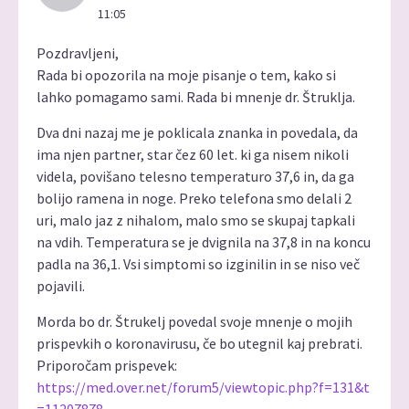
11:05
Pozdravljeni,
Rada bi opozorila na moje pisanje o tem, kako si
lahko pomagamo sami. Rada bi mnenje dr. Štruklja.
Dva dni nazaj me je poklicala znanka in povedala, da
ima njen partner, star čez 60 let. ki ga nisem nikoli
videla, povišano telesno temperaturo 37,6 in, da ga
bolijo ramena in noge. Preko telefona smo delali 2
uri, malo jaz z nihalom, malo smo se skupaj tapkali
na vdih. Temperatura se je dvignila na 37,8 in na koncu
padla na 36,1. Vsi simptomi so izginilin in se niso več
pojavili.
Morda bo dr. Štrukelj povedal svoje mnenje o mojih
prispevkih o koronavirusu, če bo utegnil kaj prebrati.
Priporočam prispevek:
https://med.over.net/forum5/viewtopic.php?f=131&t