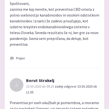
Spoštovani,
zanima me kaj menite, kot preventiva CBD smola z
polno vsebnostjo kanabinoidov in visokim odstotkom
kanabinoidov. Izraelci že zadevo proučujejo, kot
izdatno krepitev endokanabinoidnega sistema v
telesu človeka. Seveda rezultato še ni, ker gre za novo
pandemijo. Sama sem prepričana, da deluje, kot
preventiva.
Prijavi
Borut Strukelj
23.03.2020 ob 09:25
zadnji odgovor 23.03.2020 ob
11:05
Preventiva pri vseh okužbah je pomembna, a moramo
za to poskrbeti čimprej, saj imunski sistem potrebuje