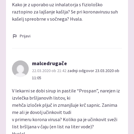
Kako je z uporabo uz inhalatorja s fiziološko
raztopino za lajšanje kašlja? Se pri koronavirusu suh
kašelj spreobrne v sočnega? Hvala.
Prijavi
malcedrugače
22.03.2020 ob 21:42
zadnji odgovor 23.03.2020 ob
11:05
V lekarni se dobi sirup in pastile “Prospan”, narejen iz
izvlečka bršljanovih listov, ki
mehča izloček pljuč in zmanjšuje krč sapnic. Zanima
me ali je dovolj učinkovit tudi
v primeru korona virusa? Koliko pa je učinkovit sveži
list bršljana v čaju (en list na liter vode)?
Hvala!