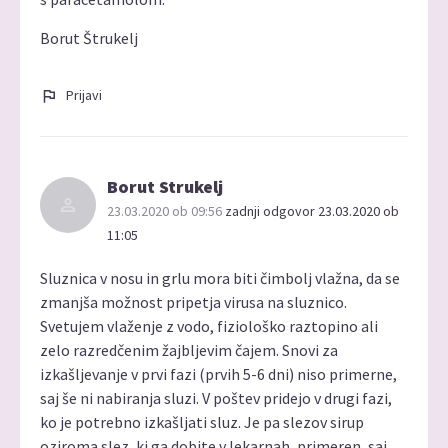
Borut Štrukelj
Prijavi
Borut Strukelj
23.03.2020 ob 09:56
zadnji odgovor 23.03.2020 ob
11:05
Sluznica v nosu in grlu mora biti čimbolj vlažna, da se
zmanjša možnost pripetja virusa na sluznico.
Svetujem vlaženje z vodo, fiziološko raztopino ali
zelo razredčenim žajbljevim čajem. Snovi za
izkašljevanje v prvi fazi (prvih 5-6 dni) niso primerne,
saj še ni nabiranja sluzi. V poštev pridejo v drugi fazi,
ko je potrebno izkašljati sluz. Je pa slezov sirup
oziroma slez, ki ga dobite v lekarnah, primeren, saj