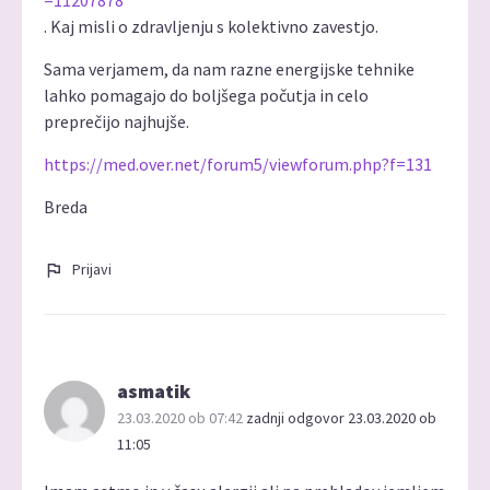
=11207878
. Kaj misli o zdravljenju s kolektivno zavestjo.
Sama verjamem, da nam razne energijske tehnike
lahko pomagajo do boljšega počutja in celo
preprečijo najhujše.
https://med.over.net/forum5/viewforum.php?f=131
Breda
Prijavi
asmatik
23.03.2020 ob 07:42
zadnji odgovor 23.03.2020 ob
11:05