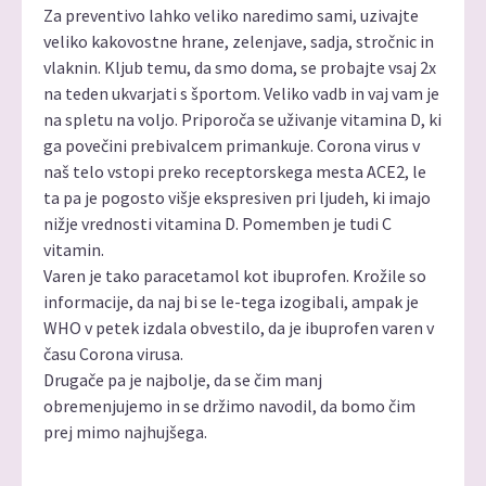
Za preventivo lahko veliko naredimo sami, uzivajte
veliko kakovostne hrane, zelenjave, sadja, stročnic in
vlaknin. Kljub temu, da smo doma, se probajte vsaj 2x
na teden ukvarjati s športom. Veliko vadb in vaj vam je
na spletu na voljo. Priporoča se uživanje vitamina D, ki
ga povečini prebivalcem primankuje. Corona virus v
naš telo vstopi preko receptorskega mesta ACE2, le
ta pa je pogosto višje ekspresiven pri ljudeh, ki imajo
nižje vrednosti vitamina D. Pomemben je tudi C
vitamin.
Varen je tako paracetamol kot ibuprofen. Krožile so
informacije, da naj bi se le-tega izogibali, ampak je
WHO v petek izdala obvestilo, da je ibuprofen varen v
času Corona virusa.
Drugače pa je najbolje, da se čim manj
obremenjujemo in se držimo navodil, da bomo čim
prej mimo najhujšega.