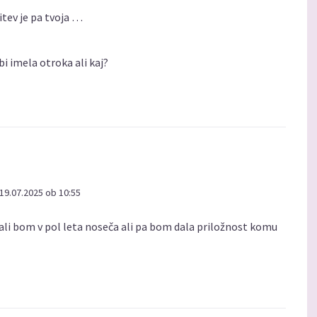
itev je pa tvoja …
 bi imela otroka ali kaj?
19.07.2025 ob 10:55
 ali bom v pol leta noseča ali pa bom dala priložnost komu