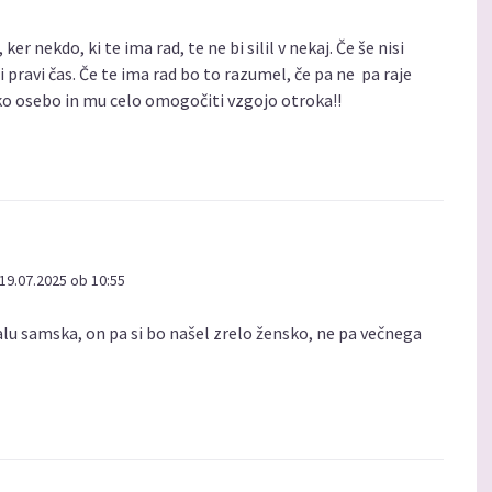
 ker nekdo, ki te ima rad, te ne bi silil v nekaj. Če še nisi
 pravi čas. Če te ima rad bo to razumel, če pa ne pa raje
tako osebo in mu celo omogočiti vzgojo otroka!!
19.07.2025 ob 10:55
alu samska, on pa si bo našel zrelo žensko, ne pa večnega