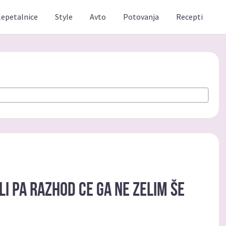
lepetalnice
Style
Avto
Potovanja
Recepti
li pa razhod ce ga ne zelim še