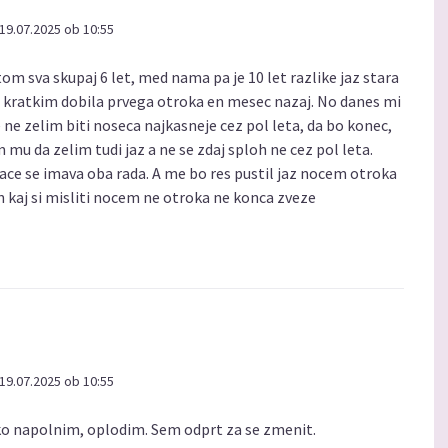
19.07.2025 ob 10:55
om sva skupaj 6 let, med nama pa je 10 let razlike jaz stara
ed kratkim dobila prvega otroka en mesec nazaj. No danes mi
ce ne zelim biti noseca najkasneje cez pol leta, da bo konec,
m mu da zelim tudi jaz a ne se zdaj sploh ne cez pol leta.
ace se imava oba rada. A me bo res pustil jaz nocem otroka
in kaj si misliti nocem ne otroka ne konca zveze
19.07.2025 ob 10:55
ko napolnim, oplodim. Sem odprt za se zmenit.