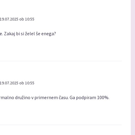
19.07.2025 ob 10:55
. Zakaj bi si želel še enega?
19.07.2025 ob 10:55
 normalno družino v primernem času. Ga podpiram 100%.