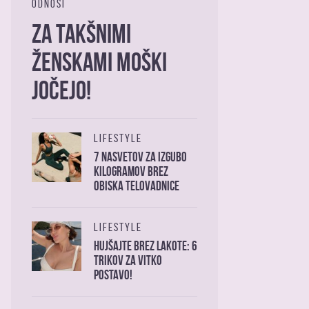
ODNOSI
Za takšnimi
ženskami moški
jočejo!
LIFESTYLE
7 nasvetov za izgubo
kilogramov brez
obiska telovadnice
LIFESTYLE
Hujšajte brez lakote: 6
trikov za vitko
postavo!