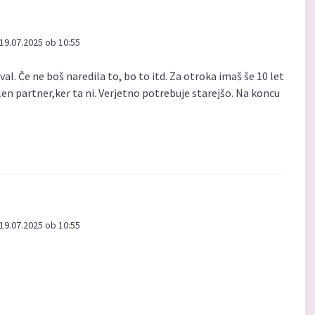
19.07.2025 ob 10:55
val. Če ne boš naredila to, bo to itd. Za otroka imaš še 10 let
len partner,ker ta ni. Verjetno potrebuje starejšo. Na koncu
19.07.2025 ob 10:55