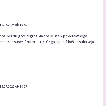
19.07.2025 ob 10:55
zanosi ker drugače ti grozi da boš še starejša defektnoga
rmalan in super. Družinski tip. Če ga izgubiš boš pa suha veja
19.07.2025 ob 10:55