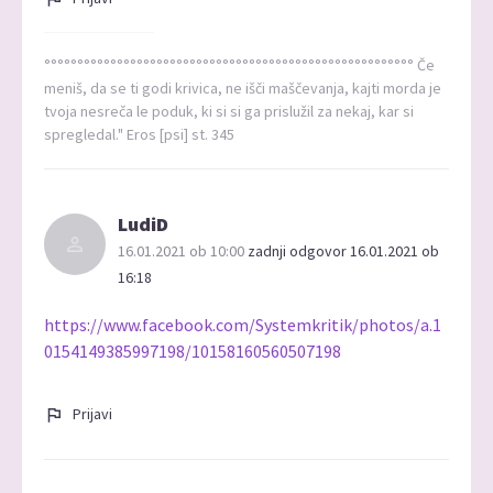
°°°°°°°°°°°°°°°°°°°°°°°°°°°°°°°°°°°°°°°°°°°°°°°°°°°°°°°° Če
meniš, da se ti godi krivica, ne išči maščevanja, kajti morda je
tvoja nesreča le poduk, ki si si ga prislužil za nekaj, kar si
spregledal." Eros [psi] st. 345
LudiD
16.01.2021 ob 10:00
zadnji odgovor 16.01.2021 ob
16:18
https://www.facebook.com/Systemkritik/photos/a.1
0154149385997198/10158160560507198
Prijavi