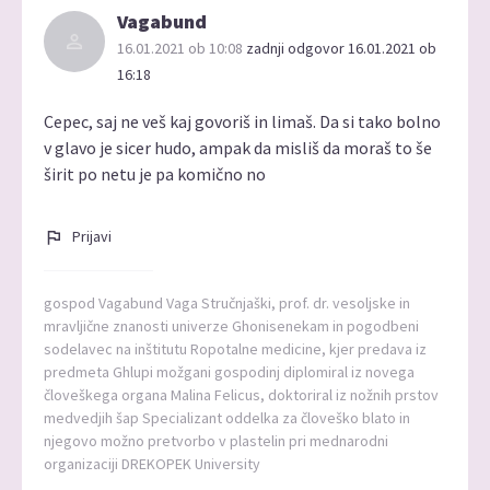
Vagabund
16.01.2021 ob 10:08
zadnji odgovor 16.01.2021 ob
16:18
Cepec, saj ne veš kaj govoriš in limaš. Da si tako bolno
v glavo je sicer hudo, ampak da misliš da moraš to še
širit po netu je pa komično no
Prijavi
gospod Vagabund Vaga Stručnjaški, prof. dr. vesoljske in
mravljične znanosti univerze Ghonisenekam in pogodbeni
sodelavec na inštitutu Ropotalne medicine, kjer predava iz
predmeta Ghlupi možgani gospodinj diplomiral iz novega
človeškega organa Malina Felicus, doktoriral iz nožnih prstov
medvedjih šap Specializant oddelka za človeško blato in
njegovo možno pretvorbo v plastelin pri mednarodni
organizaciji DREKOPEK University