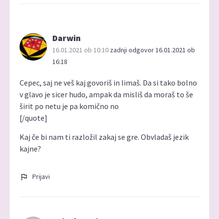
Darwin
16.01.2021 ob 10:10
zadnji odgovor 16.01.2021 ob
16:18
Cepec, saj ne veš kaj govoriš in limaš. Da si tako bolno
v glavo je sicer hudo, ampak da misliš da moraš to še
širit po netu je pa komično no
[/quote]
Kaj če bi nam ti razložil zakaj se gre. Obvladaš jezik
kajne?
Prijavi