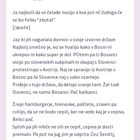
Ja najbolš da se čelade nosijo a kva pol nč čudnga če
se bo folku “zbutal”.
[/quote]
Jaz bi jih naganala domov: v svoje izvorne države.
Najbolj smešno je, ko se hvalijo kako v Bosni ni
ukrepov in kako super je dol. POtem pa ti Bosanci
visijo po slovenskih sukpinah in skupaj s Slovenci
protestirajo v Avstriji. Naj se spravijo iz Avstrije v
Bosno pa še Slovence naj s sabo vzamejo.
Pridejo v tujo državo, da delajo sranje tam. Žal tudi
Slovenci, ne samo Bosanci. Pač balkanci.
Žrejo hamburgerje, hrenovke, paštete, zraven pa
cvilijo, da se ne bodo cepili, ker ne vedo kaj je v cepivu.
Bebci pač.
Sploh pa jih nihče ne sili se cepit, cepiva je dosti
premalo. Pa pot na jug jim je odprta. Čez Šenitlj,