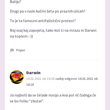
Baliju?
Drugi pa v ruski kučmi šeta po praznih ulicah?
To je ta famozni antifašistični protest?
Naj vsaj kaj zapojeta, tako kot ti na mrazu in Darwin
na toplem :-))
Prijavi
Darwin
16.01.2021 ob 10:28
zadnji odgovor 16.01.2021 ob
16:18
Ja najbolš da se čelade nosijo a kva pol nč čudnga če
se bo folku “zbutal”.