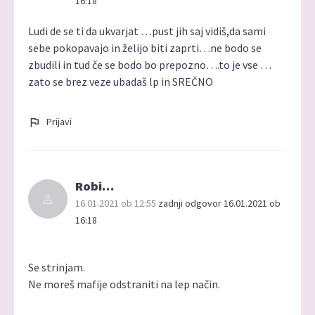
16:18
Ludi de se ti da ukvarjat …pust jih saj vidiš,da sami
sebe pokopavajo in želijo biti zaprti…ne bodo se
zbudili in tud če se bodo bo prepozno….to je vse …
zato se brez veze ubadaš lp in SREČNO
Prijavi
Robi…
16.01.2021 ob 12:55
zadnji odgovor 16.01.2021 ob
16:18
Se strinjam.
Ne moreš mafije odstraniti na lep način.