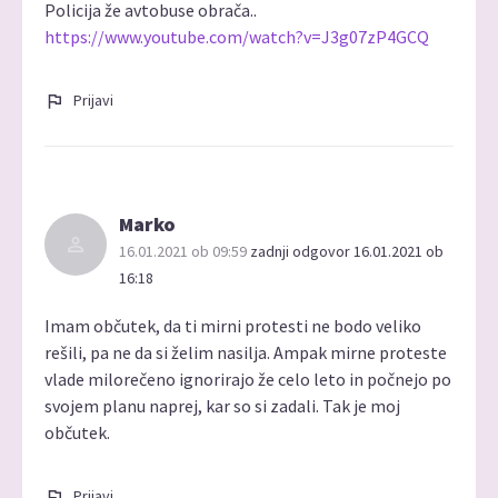
Policija že avtobuse obrača..
https://www.youtube.com/watch?v=J3g07zP4GCQ
Prijavi
Marko
16.01.2021 ob 09:59
zadnji odgovor 16.01.2021 ob
16:18
Imam občutek, da ti mirni protesti ne bodo veliko
rešili, pa ne da si želim nasilja. Ampak mirne proteste
vlade milorečeno ignorirajo že celo leto in počnejo po
svojem planu naprej, kar so si zadali. Tak je moj
občutek.
Prijavi