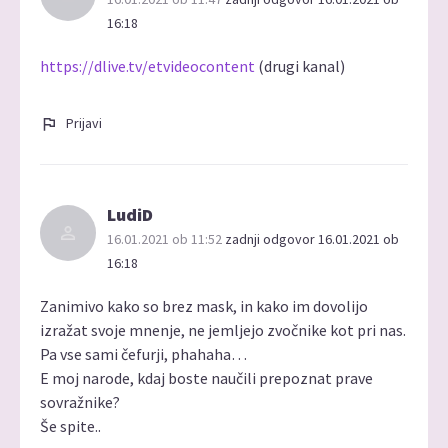
16:18
https://dlive.tv/etvideocontent
(drugi kanal)
Prijavi
LudiD
16.01.2021 ob 11:52
zadnji odgovor 16.01.2021 ob
16:18
Zanimivo kako so brez mask, in kako im dovolijo
izražat svoje mnenje, ne jemljejo zvočnike kot pri nas.
Pa vse sami čefurji, phahaha…
E moj narode, kdaj boste naučili prepoznat prave
sovražnike?
Še spite..