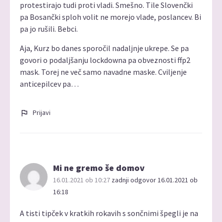
protestirajo tudi proti vladi. Smešno. Tile Slovenčki
pa Bosančki sploh volit ne morejo vlade, poslancev. Bi
pa jo rušili. Bebci.
Aja, Kurz bo danes sporočil nadaljnje ukrepe. Se pa
govori o podaljšanju lockdowna pa obveznosti ffp2
mask. Torej ne več samo navadne maske. Cviljenje
anticepilcev pa…
Prijavi
Mi ne gremo še domov
16.01.2021 ob 10:27
zadnji odgovor 16.01.2021 ob
16:18
A tisti tipček v kratkih rokavih s sončnimi špegli je na