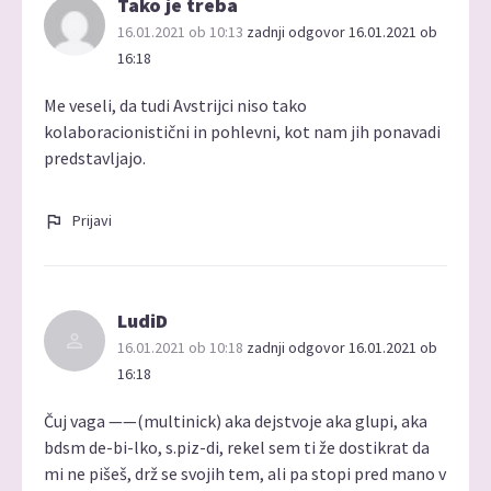
Tako je treba
16.01.2021 ob 10:13
zadnji odgovor 16.01.2021 ob
16:18
Me veseli, da tudi Avstrijci niso tako
kolaboracionistični in pohlevni, kot nam jih ponavadi
predstavljajo.
Prijavi
LudiD
16.01.2021 ob 10:18
zadnji odgovor 16.01.2021 ob
16:18
Čuj vaga ——(multinick) aka dejstvoje aka glupi, aka
bdsm de-bi-lko, s.piz-di, rekel sem ti že dostikrat da
mi ne pišeš, drž se svojih tem, ali pa stopi pred mano v