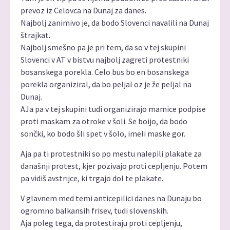
prevoz iz Celovca na Dunaj za danes.
Najbolj zanimivo je, da bodo Slovenci navalili na Dunaj
štrajkat.
Najbolj smešno pa je pri tem, da so v tej skupini
Slovenci v AT v bistvu najbolj zagreti protestniki
bosanskega porekla. Celo bus bo en bosanskega
porekla organiziral, da bo peljal oz je že peljal na
Dunaj.
AJa pa v tej skupini tudi organizirajo mamice podpise
proti maskam za otroke v šoli. Se boijo, da bodo
sončki, ko bodo šli spet v šolo, imeli maske gor.
Aja pa ti protestniki so po mestu nalepili plakate za
današnji protest, kjer pozivajo proti cepljenju. Potem
pa vidiš avstrijce, ki trgajo dol te plakate.
V glavnem med temi anticepilici danes na Dunaju bo
ogromno balkansih frisev, tudi slovenskih.
Aja poleg tega, da protestiraju proti cepljenju,