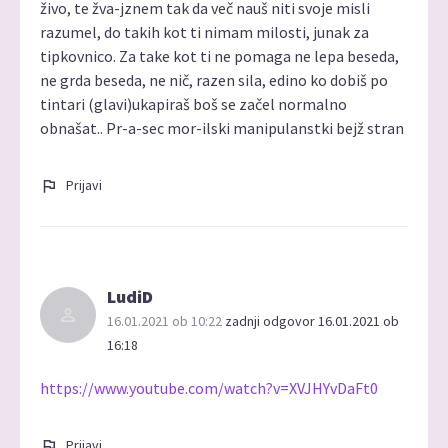
živo, te žva-jznem tak da več nauš niti svoje misli
razumel, do takih kot ti nimam milosti, junak za
tipkovnico. Za take kot ti ne pomaga ne lepa beseda,
ne grda beseda, ne nič, razen sila, edino ko dobiš po
tintari (glavi)ukapiraš boš se začel normalno
obnašat.. Pr-a-sec mor-ilski manipulanstki bejž stran
Prijavi
LudiD
16.01.2021 ob 10:22
zadnji odgovor 16.01.2021 ob
16:18
https://www.youtube.com/watch?v=XVJHYvDaFt0
Prijavi