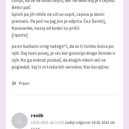
cvilijo, da se ne bodo cepili, ker ne vedo kaj je v cepivu.
Bebci pač.
Sploh pa jih nihče ne sili se cepit, cepiva je dosti
premalo. Pa pot na jug jim je odprta. Čez Šenitlj,
Karavanke, nazaj od koder so prišli.
[/quote]
pa en balkanc orng nategn*l, da se ti toliko kolca po
njih. Daj nam povej, je res kar govorijo druge ženske o
njih. Ko ga enkrat probaš, da drugih nikoli več ne
pogledaš. Saj ti ni treba bit nerodno. Kar korajžno.
Prijavi
renib
16.01.2021 ob 12:52
zadnji odgovor 16.01.2021 ob