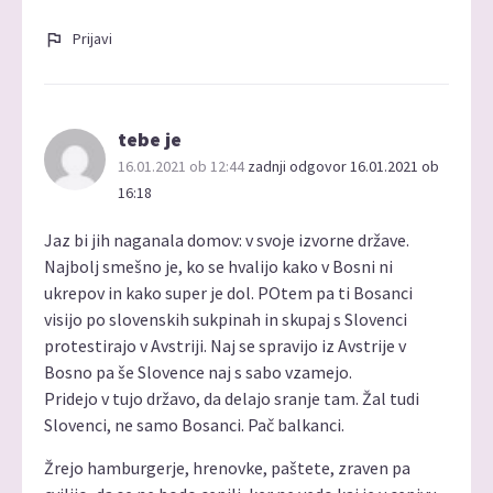
Prijavi
tebe je
16.01.2021 ob 12:44
zadnji odgovor 16.01.2021 ob
16:18
Jaz bi jih naganala domov: v svoje izvorne države.
Najbolj smešno je, ko se hvalijo kako v Bosni ni
ukrepov in kako super je dol. POtem pa ti Bosanci
visijo po slovenskih sukpinah in skupaj s Slovenci
protestirajo v Avstriji. Naj se spravijo iz Avstrije v
Bosno pa še Slovence naj s sabo vzamejo.
Pridejo v tujo državo, da delajo sranje tam. Žal tudi
Slovenci, ne samo Bosanci. Pač balkanci.
Žrejo hamburgerje, hrenovke, paštete, zraven pa