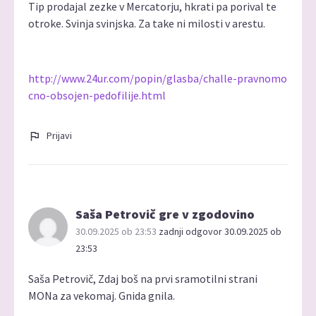
Tip prodajal zezke v Mercatorju, hkrati pa porival te
otroke. Svinja svinjska. Za take ni milosti v arestu.
http://www.24ur.com/popin/glasba/challe-pravnomo
cno-obsojen-pedofilije.html
Prijavi
Saša Petrovič gre v zgodovino
30.09.2025 ob 23:53
zadnji odgovor 30.09.2025 ob
23:53
Saša Petrovič, Zdaj boš na prvi sramotilni strani
MONa za vekomaj. Gnida gnila.