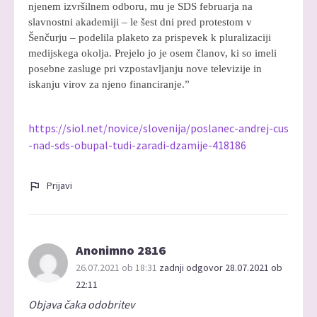
njenem izvršilnem odboru, mu je SDS februarja na
slavnostni akademiji – le šest dni pred protestom v
Šenčurju – podelila plaketo za prispevek k pluralizaciji
medijskega okolja. Prejelo jo je osem članov, ki so imeli
posebne zasluge pri vzpostavljanju nove televizije in
iskanju virov za njeno financiranje.”
https://siol.net/novice/slovenija/poslanec-andrej-cus
-nad-sds-obupal-tudi-zaradi-dzamije-418186
Prijavi
Anonimno 2816
26.07.2021 ob 18:31
zadnji odgovor 28.07.2021 ob
22:11
Objava čaka odobritev