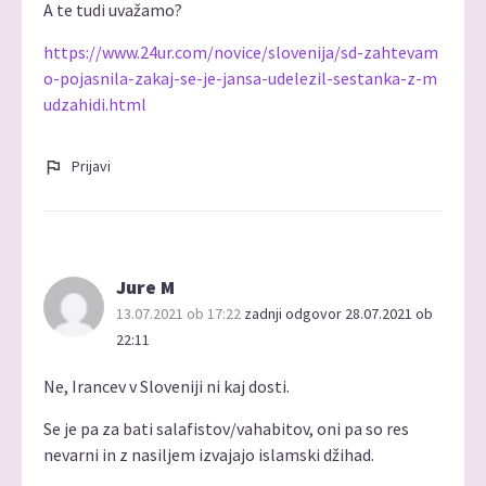
A te tudi uvažamo?
https://www.24ur.com/novice/slovenija/sd-zahtevam
o-pojasnila-zakaj-se-je-jansa-udelezil-sestanka-z-m
udzahidi.html
Prijavi
Jure M
13.07.2021 ob 17:22
zadnji odgovor 28.07.2021 ob
22:11
Ne, Irancev v Sloveniji ni kaj dosti.
Se je pa za bati salafistov/vahabitov, oni pa so res
nevarni in z nasiljem izvajajo islamski džihad.