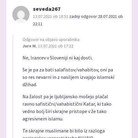
seveda267
13.07.2021 ob 18:51
zadnji odgovor 28.07.2021 ob
22:11
Odgovor na objavo uporabnika
Jure M
, 13.07.2021 ob 17:22
Ne, Irancev v Sloveniji ni kaj dosti.
Se je pa za bati salafistov/vahabitov, oni pa
so res nevarni in z nasiljem izvajajo islamski
džihad.
Na žalost pa je ljubljansko mošejo plačal
ravno safistični/vahabistični Katar, ki tako
vedno bolj širi skrajne pristope v že tako
agresivnem islamu.
Te skrajne muslimane bi bilo iz razloga
nacionalne varnosti treba NUJNO