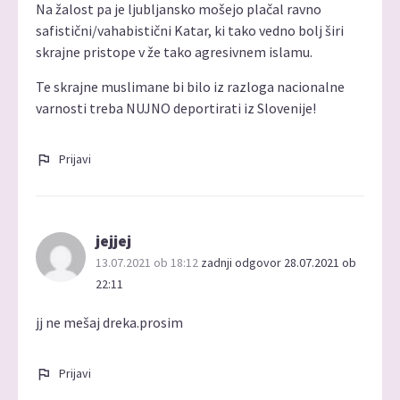
Na žalost pa je ljubljansko mošejo plačal ravno
safistični/vahabistični Katar, ki tako vedno bolj širi
skrajne pristope v že tako agresivnem islamu.
Te skrajne muslimane bi bilo iz razloga nacionalne
varnosti treba NUJNO deportirati iz Slovenije!
Prijavi
jejjej
13.07.2021 ob 18:12
zadnji odgovor 28.07.2021 ob
22:11
jj ne mešaj dreka.prosim
Prijavi