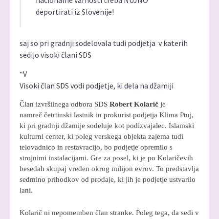
deportirati iz Slovenije!
saj so pri gradnji sodelovala tudi podjetja v katerih
sedijo visoki člani SDS
“V
Visoki član SDS vodi podjetje, ki dela na džamiji
Član izvršilnega odbora SDS
Robert Kolarič
je
namreč četrtinski lastnik in prokurist podjetja Klima Ptuj,
ki pri gradnji džamije sodeluje kot podizvajalec. Islamski
kulturni center, ki poleg verskega objekta zajema tudi
telovadnico in restavracijo, bo podjetje opremilo s
strojnimi instalacijami. Gre za posel, ki je po Kolaričevih
besedah skupaj vreden okrog milijon evrov. To predstavlja
sedmino prihodkov od prodaje, ki jih je podjetje ustvarilo
lani.
Kolarič ni nepomemben član stranke. Poleg tega, da sedi v