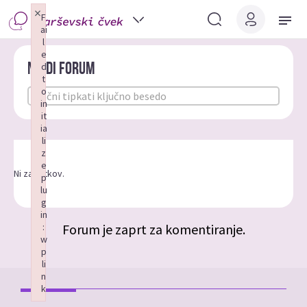
×
F
ai
l
e
Najdi forum
d
t
o
in
it
ia
li
z
e
Ni zadetkov.
p
lu
g
in
Forum je zaprt za komentiranje.
:
w
p
li
n
k
Failed to initialize plugin: wplink