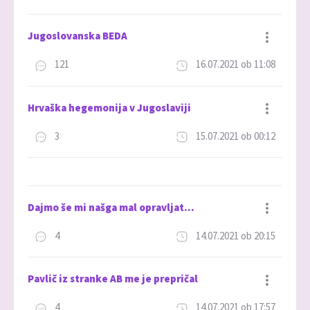
Jugoslovanska BEDA
121
16.07.2021 ob 11:08
Dodaj med priljubljene
Hrvaška hegemonija v Jugoslaviji
3
15.07.2021 ob 00:12
Dodaj med priljubljene
Dajmo še mi našga mal opravljat…
4
14.07.2021 ob 20:15
Dodaj med priljubljene
Pavlič iz stranke AB me je prepričal
4
14.07.2021 ob 17:57