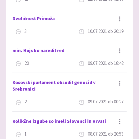
Dodaj med priljubljene
Dvoličnost Primoža
3
10.07.2021 ob 20:19
Dodaj med priljubljene
min. Hojs bo naredil red
20
09.07.2021 ob 18:42
Dodaj med priljubljene
Kosovski parlament obsodil genocid v
Srebrenici
2
09.07.2021 ob 00:27
Dodaj med priljubljene
Kolikšne izgube so imeli Slovenci in Hrvati
1
08.07.2021 ob 20:53