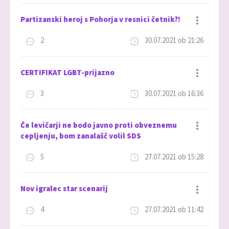
Partizanski heroj s Pohorja v resnici četnik?!
2
30.07.2021 ob 21:26
Dodaj med priljubljene
CERTIFIKAT LGBT-prijazno
3
30.07.2021 ob 16:36
Dodaj med priljubljene
Če levičarji ne bodo javno proti obveznemu
cepljenju, bom zanalašč volil SDS
5
27.07.2021 ob 15:28
Dodaj med priljubljene
Nov igralec star scenarij
4
27.07.2021 ob 11:42
Dodaj med priljubljene