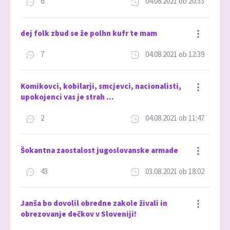
6
04.08.2021 ob 20:33
Dodaj med priljubljene
dej folk zbud se že polhn kufr te mam
7
04.08.2021 ob 12:39
Dodaj med priljubljene
Komikovci, kobilarji, smcjevci, nacionalisti,
upokojenci vas je strah …
2
04.08.2021 ob 11:47
Dodaj med priljubljene
Šokantna zaostalost jugoslovanske armade
43
03.08.2021 ob 18:02
Dodaj med priljubljene
Janša bo dovolil obredne zakole živali in
obrezovanje dečkov v Sloveniji!