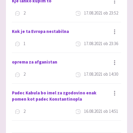
Kje lahko kupim to
2
17.08.2021 ob 23:52
Dodaj med priljubljene
Kok je ta Evropa nestabilna
1
17.08.2021 ob 23:36
Dodaj med priljubljene
oprema za afganistan
2
17.08.2021 ob 14:30
Dodaj med priljubljene
Padec Kabula bo imel za zgodovino enak
pomen kot padec Konstantinopla
2
16.08.2021 ob 14:51
Dodaj med priljubljene