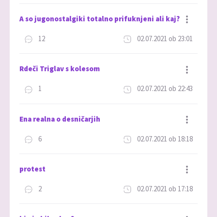
A so jugonostalgiki totalno prifuknjeni ali kaj?
12
02.07.2021 ob 23:01
Dodaj med priljubljene
Rdeči Triglav s kolesom
1
02.07.2021 ob 22:43
Dodaj med priljubljene
Ena realna o desničarjih
6
02.07.2021 ob 18:18
Dodaj med priljubljene
protest
2
02.07.2021 ob 17:18
Dodaj med priljubljene