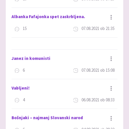
Dodaj med priljubljene
Albanka Fafajonka spet zaskrbljena.
15
07.08.2021 ob 21:35
Dodaj med priljubljene
Janez in komunisti
6
07.08.2021 ob 15:08
Dodaj med priljubljene
Vabljeni!
4
06.08.2021 ob 08:33
Dodaj med priljubljene
Bošnjaki – najmanj Slovanski narod