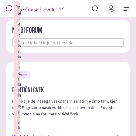
×
F
ai
l
e
Najdi forum
d
t
o
in
it
ia
li
z
e
Forum
p
lu
Politični čvek
g
in
:
Politika je del našega vsakdana in zaradi nje smo tam, kjer
w
smo. Pogovor o naših voditeljih in njihovem delu. Povejte
p
vaše mnenje na forumu Politični čvek.
li
n
k
Failed to initialize plugin: wplink