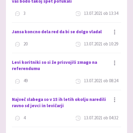
vas bodo takoj spet pofukali
3
13.07.2021 ob 13:34
Dodaj med priljubljene
Jansa koncno dela red da bi se dolgo vladal
20
13.07.2021 ob 10:29
Dodaj med priljubljene
Levi koritniki so si že prisvojili zmago na
referendumu
49
13.07.2021 ob 08:24
Dodaj med priljubljene
Največ slabega so v 15 ih letih okolju naredili
ravno sd jevci in levičarji
4
13.07.2021 ob 04:32
Dodaj med priljubljene