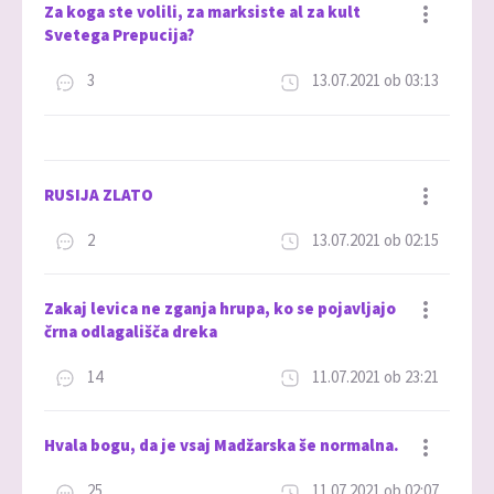
Za koga ste volili, za marksiste al za kult
Svetega Prepucija?
3
13.07.2021 ob 03:13
Dodaj med priljubljene
RUSIJA ZLATO
2
13.07.2021 ob 02:15
Dodaj med priljubljene
Zakaj levica ne zganja hrupa, ko se pojavljajo
črna odlagališča dreka
14
11.07.2021 ob 23:21
Dodaj med priljubljene
Hvala bogu, da je vsaj Madžarska še normalna.
25
11.07.2021 ob 02:07