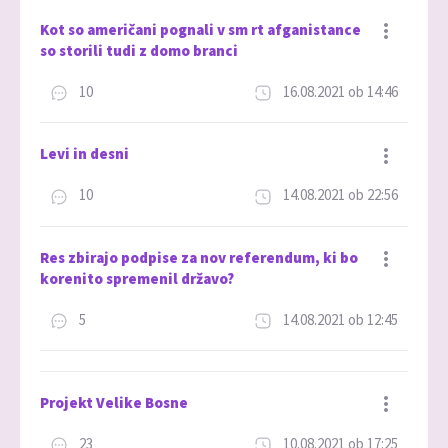
Kot so američani pognali v sm rt afganistance
so storili tudi z domo branci
10
16.08.2021 ob 14:46
Dodaj med priljubljene
Levi in desni
10
14.08.2021 ob 22:56
Dodaj med priljubljene
Res zbirajo podpise za nov referendum, ki bo
korenito spremenil državo?
5
14.08.2021 ob 12:45
Dodaj med priljubljene
Projekt Velike Bosne
23
10.08.2021 ob 17:25