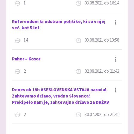
1
03.08.2021 ob 16:14
Dodaj med priljubljene
Referendum ki odstrani politike, ki so v njej
več, kot 5 let
14
03.08.2021 ob 13:58
Dodaj med priljubljene
Pahor – Kosor
2
02.08.2021 ob 21:42
Dodaj med priljubljene
Denes ob 19h VSESLOVENSKA VSTAJA naroda!
Zahtevamo državo, vredno Slovenca!
Prekipelo nam je, zahtevajno državo za DRŽAV
Dodaj med priljubljene
2
30.07.2021 ob 21:41