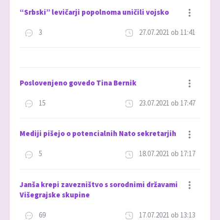
“Srbski” levičarji popolnoma uničili vojsko
3
27.07.2021 ob 11:41
Dodaj med priljubljene
Poslovenjeno govedo Tina Bernik
15
23.07.2021 ob 17:47
Dodaj med priljubljene
Mediji pišejo o potencialnih Nato sekretarjih
5
18.07.2021 ob 17:17
Dodaj med priljubljene
Janša krepi zavezništvo s sorodnimi državami
Višegrajske skupine
69
17.07.2021 ob 13:13
Dodaj med priljubljene