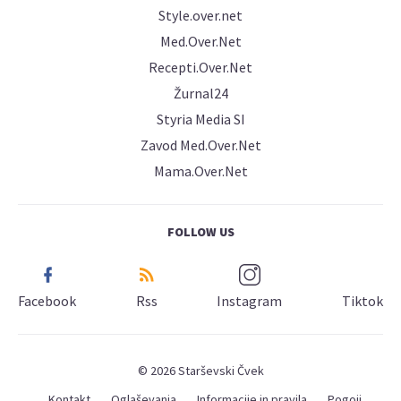
Style.over.net
Med.Over.Net
Recepti.Over.Net
Žurnal24
Styria Media SI
Zavod Med.Over.Net
Mama.Over.Net
FOLLOW US
Facebook
Rss
Instagram
Tiktok
© 2026 Starševski Čvek
Kontakt
Oglaševanja
Informacije in pravila
Pogoji