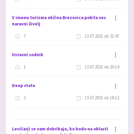
Dodaj med priljubljene
V imenu turizma občina Brezovica pobila ves
naravni živelj
7
13.07.2021 ob 21:47
Dodaj med priljubljene
Ustavni sodnik
1
13.07.2021 ob 20:14
Dodaj med priljubljene
Deep state
3
13.07.2021 ob 18:12
Dodaj med priljubljene
Levičarji se vam dobrikajo, ko bodo na oblasti