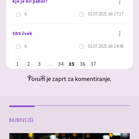
kje je bil pahor?
6
02.07.2021 ob 17:17
Dodaj med priljubljene
SDS čvek
6
02.07.2021 ob 14:46
Dodaj med priljubljene
1
2
3
…
34
35
36
37
Forum je zaprt za komentiranje.
NAJNOVEJŠE