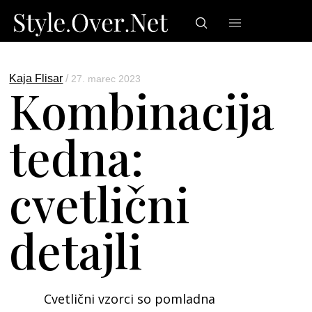
Kaja Flisar
/
27. marec 2023
Kombinacija
tedna:
cvetlični
detajli
Cvetlični vzorci so pomladna