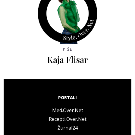
PIŠE
Kaja Flisar
PORTALI
Med.Over.Net
Recepti.Over.Net
Žurnal24